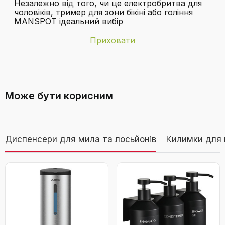
Незалежно від того, чи це електробритва для
чоловіків, тример для зони бікіні або гоління
MANSPOT ідеальний вибір
Приховати
Бренд
MANSPOT
Чи підходить цей депілятор для
Батарея
100 хвилин
чутливої шкіри?
Може бути корисним
Кількість
300.0 грамм
Колір
Роза
Диспенсери для мила та лосьйонів
Килимки для 
Країна-
Китай
виробник
Електричний жіночий депілятор для
інтимної зони з 3 захисними насадками та
Матеріал леза
Кераміка
змінними керамічними лезами, тример
для жінок (рожевий)
Як довго тримає заряд акумулятора?
Модель
ЛАСЕРНИЙ ПІКНИЙ ПІКНИЙ
Опис
Завантажуваний