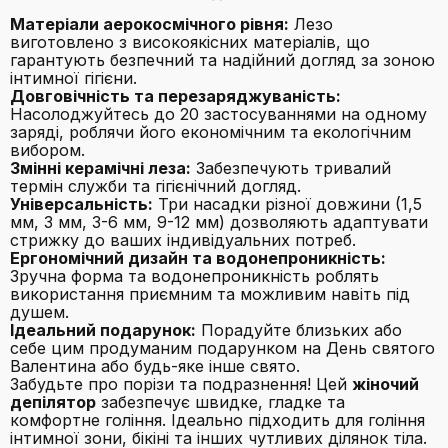
Матеріали аерокосмічного рівня:
Лезо
виготовлено з високоякісних матеріалів, що
гарантують безпечний та надійний догляд за зоною
інтимної гігієни.
Довговічність та перезаряджуваність:
Насолоджуйтесь до 20 застосуваннями на одному
заряді, роблячи його економічним та екологічним
вибором.
Змінні керамічні леза:
Забезпечують тривалий
термін служби та гігієнічний догляд.
Універсальність:
Три насадки різної довжини (1,5
мм, 3 мм, 3-6 мм, 9-12 мм) дозволяють адаптувати
стрижку до ваших індивідуальних потреб.
Ергономічний дизайн та водонепроникність:
Зручна форма та водонепроникність роблять
використання приємним та можливим навіть під
душем.
Ідеальний подарунок:
Порадуйте близьких або
себе цим продуманим подарунком на День святого
Валентина або будь-яке інше свято.
Забудьте про порізи та подразнення! Цей
жіночий
депілятор
забезпечує швидке, гладке та
комфортне гоління. Ідеально підходить для гоління
інтимної зони, бікіні та інших чутливих ділянок тіла.