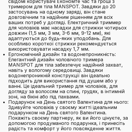
свідомі користувачі Економте час та гроші з
тримером для тіла MANSPOT. Завдяки до 20
застосувань на одному заряді, він стане
довговічним та надійним рішенням для всіх
ваших потреб у догляді. Електричний триммер
для чоловіків має насадки для стрижки чотирьох
довжин (1,5 мм, 3 мм, 3-6 мм, 9-12 мм), які
адаптуються до будь-яких уподобань. Для
особливо короткої стрижки рекомендується
використовувати насадку 1,7 мм.
Ергономічний дизайн та водонепроникність:
Елегантний дизайн чоловічого тримера
MANSPOT для тіла забезпечує надійний захват,
навіть у вологому середовищі. Завдяки
водонепроникній конструкції він ідеально
підходить для використання під душем або у
ванні. Це ідеальний тример для чоловіків, для
догляду за волоссям на спині, грудях, в інтимній
зоні, на бікіні або під пахвами.
Подарунок на День святого Валентина для нього:
Здивуйте чоловіків у своєму житті ідеальним
подарунком на День святого Валентина.
Покажіть своєму партнеру, як ви його цінуєте, за
допомогою продуманого подарунка, і принесіть
радість та комфорт у його повсякденне життя.