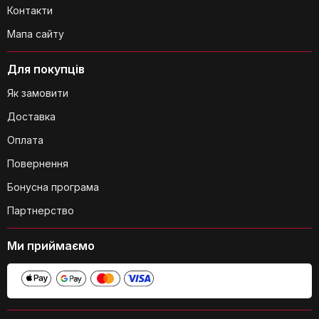
Контакти
Мапа сайту
Для покупців
Як правильно доглядати за лезами
Як замовити
депілятора?
Доставка
Оплата
Повернення
Бонусна програма
Партнерство
Чи потрібно змащувати леза
Ми приймаємо
депілятора?