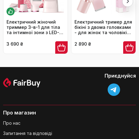
Які насадки входять до комплекту?
Електричний жіночий
Електричний тример для
триммер 3-в-1 для тіла
бікіні з двома головками
та інтимної зони з LED-
- для жінок та чоловіків.
дисплеєм, рожевий.
Інструмент для інтимної
Вологостійкий IPX7, USB-
зони, для гладкої шкіри.
3 690 ₴
2 890 ₴
зарядка
Рожевий колір.
Чи є гарантія на цей депілятор?
Приєднуйся
Про магазин
Чи підходить цей депілятор для
Про нас
чоловіків і жінок?
Запитання та відповіді