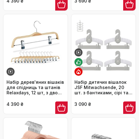
4 390 ₴
3 690 ₴
шафи, білий, CRF027W01
Набір дерев'яних вішаків
Набір дитячих вішалок
для спідниць та штанів
JSF Mitwachsende, 20
Relaxdays, 12 шт, з двома
шт. з бантиками, сірі та
рухомими затискачами,
білі, для дитячого одягу,
поворотний гачок,
антиковзаючі, економія
4 390 ₴
3 090 ₴
натуральне дерево/
місця
срібло, 37.5 см