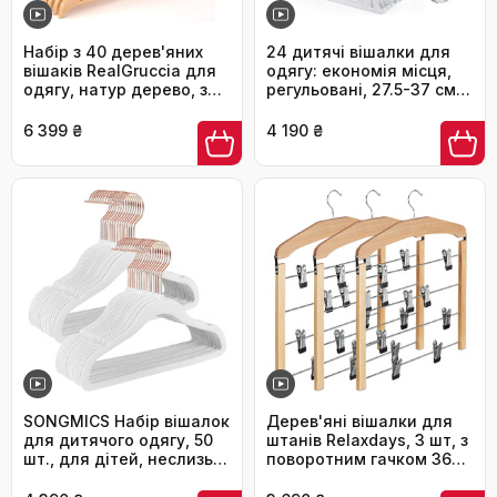
Набір з 40 дерев'яних
24 дитячі вішалки для
вішаків RealGruccia для
одягу: економія місця,
одягу, натур дерево, з
регульовані, 27.5-37 см, з
перекладиною,
гачками для
антиковзні насічки,
штабелювання,
6 399 ₴
4 190 ₴
обертовий гачок,
неслизькі, для малюків
скошений профіль,
та школярів, білі (24 шт.)
22x45 см – для штанів,
костюмів, сорочок
SONGMICS Набір вішалок
Дерев'яні вішалки для
для дитячого одягу, 50
штанів Relaxdays, 3 шт, з
шт., для дітей, неслизькі,
поворотним гачком 360°,
обертаються на 360°,
нековзкі, натуральне
рожеве золото, для
дерево, 45,5x39x2,5 см