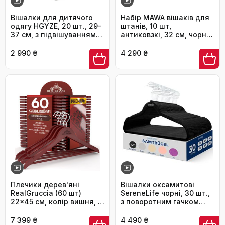
Вішалки для дитячого
Набір MAWA вішаків для
одягу HGYZE, 20 шт., 29-
штанів, 10 шт,
37 см, з підвішуванням
антиковзкі, 32 см, чорні,
для штанів, пластикові,
для джинсів, тканинних і
стакові, регульовані, сірі
класичних брюк,
2 990 ₴
4 290 ₴
та білі
компактні
Плечики дерев'яні
Вішалки оксамитові
RealGruccia (60 шт)
SereneLife чорні, 30 шт.,
22x45 см, колір вишня, з
з поворотним гачком
антиковзкими насічками
360° для одягу - для
для одягу (штанів,
шафи, економія місця
7 399 ₴
4 490 ₴