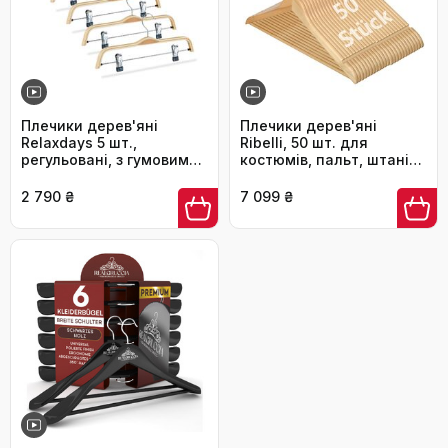
Плечики дерев'яні
Плечики дерев'яні
Relaxdays 5 шт.,
Ribelli, 50 шт. для
регульовані, з гумовими
костюмів, пальт, штанів
затискачами, поворотні
та сорочок. З
гачки 360°, ширина 37
поворотним гачком,
2 790 ₴
7 099 ₴
см, натуральне дерево
штангенкою та
насічками