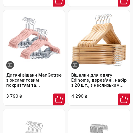
костюмів, сорочок)
Дитячі вішаки ManGotree
Вішалки для одягу
з оксамитовим
Edihome, дерев'яні, набір
покриттям та
з 20 шт., з неслизьким
затискачами для одягу,
тримачем для штанів,
протиковзкі тонкі
вирізами для плечей,
3 790 ₴
4 290 ₴
плічейні вішаки для
поворотним гачком 360°,
сорочок, штанів та
для костюмів, сорочок
суконь, рожеві (16 шт, 30
см)