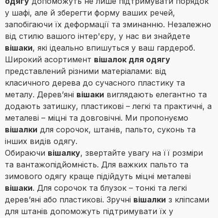
одягу
допоможуть не лише підтримувати порядок
у шафі, але й зберегти форму ваших речей,
запобігаючи їх деформації та зминанню. Незалежно
від стилю вашого інтер'єру, у нас ви знайдете
вішаки
, які ідеально впишуться у ваш гардероб.
Широкий асортимент
вішалок для одягу
представлений різними матеріалами: від
класичного дерева до сучасного пластику та
металу. Дерев’яні
вішаки
виглядають елегантно та
додають затишку, пластикові – легкі та практичні, а
металеві – міцні та довговічні. Ми пропонуємо
вішалки
для сорочок, штанів, пальто, суконь та
інших видів одягу.
Обираючи
вішалку
, звертайте увагу на її розміри
та вантажопідйомність. Для важких пальто та
зимового одягу краще підійдуть міцні металеві
вішаки
. Для сорочок та блузок – тонкі та легкі
дерев’яні або пластикові. Зручні
вішалки
з кліпсами
для штанів допоможуть підтримувати їх у