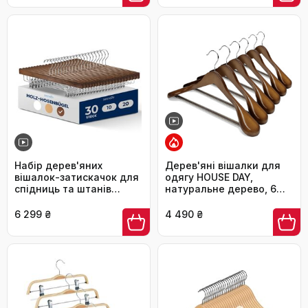
перекладиною для
та курток
штанів, 43х21 см, чорний
(CRF039B03)
Набір дерев'яних
Дерев'яні вішалки для
вішалок-затискачок для
одягу HOUSE DAY,
спідниць та штанів
натуральне дерево, 6
SereneLife, 30 шт, з
шт, широкі плечі,
поворотним гачком 360°
антиковзкі, з
6 299 ₴
4 490 ₴
та регульованими
перекладиною для
кліпсами, антиковзаючі,
штанів, обертові гачки,
коричневі, 35.5 см
для костюмів та
піджаків