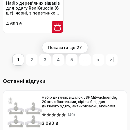
Набір дерев'яних вішаків
для одягу RealGruccia (6
шт), чорні, з перетинкою
для штанів та
поворотним гачком 360°,
4 690 ₴
24x45 см
Показати ще 27
1
2
3
4
5
...
>
>|
Останні відгуки
Набір дитячих вішалок JSF Mitwachsende,
20 шт. з бантиками, сірі та білі, для
дитячого одягу, антиковзаючі, економія
місця
(40)
3 090 ₴