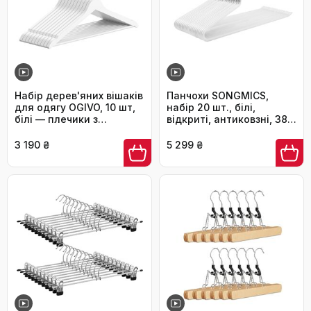
Набір дерев'яних вішаків
Панчохи SONGMICS,
для одягу OGIVO, 10 шт,
набір 20 шт., білі,
білі — плечики з
відкриті, антиковзні, 38
поворотним гачком 360°
см - для штанів та
та пазами для бретелей
спідниць
3 190 ₴
5 299 ₴