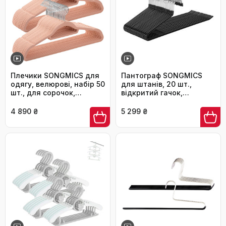
Плечики SONGMICS для
Пантограф SONGMICS
одягу, велюрові, набір 50
для штанів, 20 шт.,
шт., для сорочок,
відкритий гачок,
пальто, штанів,
антиковзкий, чорний, 38
краваток, обертовий
см CRI004-20
4 890 ₴
5 299 ₴
гачок, 43,5 см, срібно-
рожевий