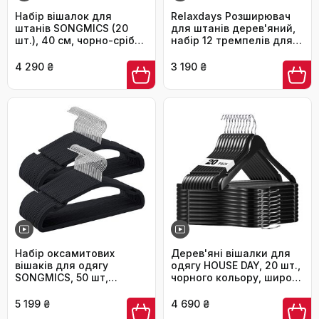
Набір вішалок для
Relaxdays Розширювач
штанів SONGMICS (20
для штанів дерев'яний,
шт.), 40 см, чорно-срібні,
набір 12 тремпелів для
з регульованими
одягу, поворотний гачок
кліпсами
360°, затискачі для
4 290 ₴
3 190 ₴
штанів, 17x25x2.3 см,
натуральний колір
Набір оксамитових
Дерев'яні вішалки для
вішаків для одягу
одягу HOUSE DAY, 20 шт.,
SONGMICS, 50 шт,
чорного кольору, широкі
протиковзкі плечики з
(44,5 см), з натурального
перетинкою для
дерева, обертаються,
5 199 ₴
4 690 ₴
бретелей та
для сорочок, костюмів