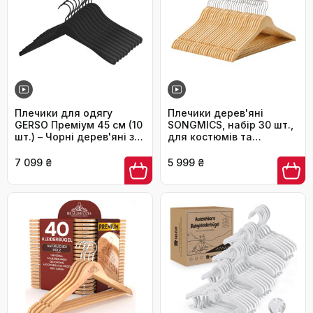
Плечики для одягу
Плечики дерев'яні
GERSO Преміум 45 см (10
SONGMICS, набір 30 шт.,
шт.) – Чорні дерев'яні з
для костюмів та
гумовим покриттям,
сорочок, натуральний
поворотний гачок для
колір з срібним гачком, з
7 099 ₴
5 999 ₴
пальт та курток
прорізами та
антиковзним стегном