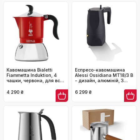
Кавомашина Bialetti
Еспресо-кавомашина
Fiammetta Induktion, 4
Alessi Ossidiana MT18/3 B
чашки, червона, для всіх
- дизайн, алюміній, 3
типів плит
чашки, чорний колір
4 290 ₴
6 299 ₴