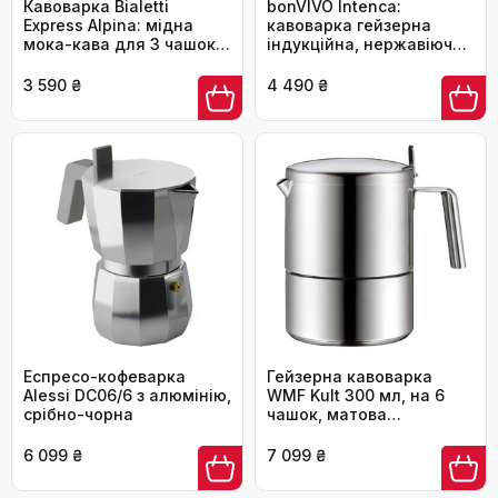
Кавоварка Bialetti
bonVIVO Intenca:
Express Alpina: мідна
кавоварка гейзерна
мока-кава для 3 чашок
індукційна, нержавіюча
(130 мл), зелений Single
сталь, мідь, 6 чашок, 300
мл
3 590 ₴
4 490 ₴
Еспресо-кофеварка
Гейзерна кавоварка
Alessi DC06/6 з алюмінію,
WMF Kult 300 мл, на 6
срібно-чорна
чашок, матова
нержавіюча сталь
Cromargan, індукційна,
6 099 ₴
7 099 ₴
підходить для
посудомийки