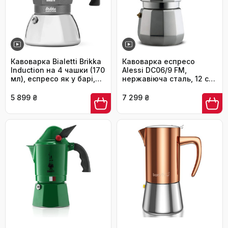
Кавоварка Bialetti Brikka
Кавоварка еспресо
Induction на 4 чашки (170
Alessi DC06/9 FM,
мл), еспресо як у барі,
нержавіюча сталь, 12 см,
підходить для всіх плит,
американська
стильний дизайн,
5 899 ₴
7 299 ₴
срібляста