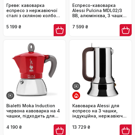
Греве: кавоварка
Еспресо-кавоварка
еспресо з нержавіючої
Alessi Pulcina MDL02/3
сталі з скляною колбою,
BB, алюмінієва, 3 чашки,
для індукційних та
чорна, дизайнерська, з
звичайних плит,
ручкою та кнопкою з
5 199 ₴
7 599 ₴
придатна для миття в
поліаміду
посудомийній машині, на
4 чашки (240 мл)
Bialetti Moka Induction
Кавоварка Alessi для
червона кавоварка на 4
еспресо на 3 чашки,
чашки, підходить для
індукційна, нержавіюча
всіх типів плит, 150 мл
сталь, срібляста,
7x11,5x14 см, модель
4 190 ₴
13 729 ₴
9090/3