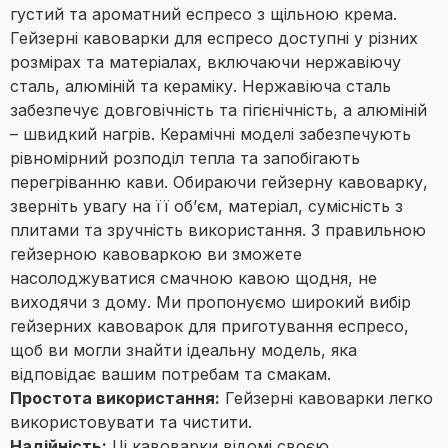
густий та ароматний еспресо з щільною крема.
Гейзерні кавоварки для еспресо доступні у різних
розмірах та матеріалах, включаючи нержавіючу
сталь, алюміній та кераміку. Нержавіюча сталь
забезпечує довговічність та гігієнічність, а алюміній
– швидкий нагрів. Керамічні моделі забезпечують
рівномірний розподіл тепла та запобігають
перегріванню кави. Обираючи гейзерну кавоварку,
зверніть увагу на її об’єм, матеріал, сумісність з
плитами та зручність використання. З правильною
гейзерною кавоваркою ви зможете
насолоджуватися смачною кавою щодня, не
виходячи з дому. Ми пропонуємо широкий вибір
гейзерних кавоварок для приготування еспресо,
щоб ви могли знайти ідеальну модель, яка
відповідає вашим потребам та смакам.
Простота використання:
Гейзерні кавоварки легко
використовувати та чистити.
Надійність:
Ці кавоварки відомі своєю