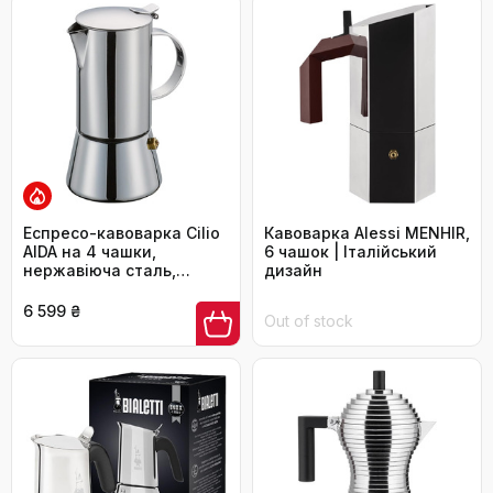
Еспресо-кавоварка Cilio
Кавоварка Alessi MENHIR,
AIDA на 4 чашки,
6 чашок | Італійський
нержавіюча сталь,
дизайн
підходить для всіх типів
плит, індукційна,
6 599 ₴
Out of stock
італійська кава, Ø 9 см, H
17,5 см