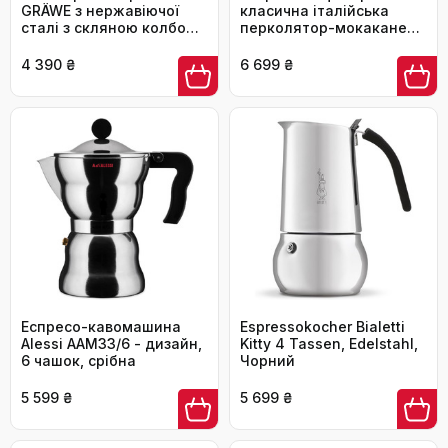
GRÄWE з нержавіючої
класична італійська
сталі з скляною колбою,
перколятор-мокакане
для індукційних та
360 мл - люкс
звичайних плит,
кришталеве скло та
4 390 ₴
6 699 ₴
придатна для миття в
нержавіюча сталь
посудомийній машині, на
4 чашки, 160 мл
Еспресо-кавомашина
Espressokocher Bialetti
Alessi AAM33/6 - дизайн,
Kitty 4 Tassen, Edelstahl,
6 чашок, срібна
Чорний
5 599 ₴
5 699 ₴