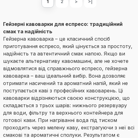
1
2
>
>|
Гейзерні кавоварки для еспресо: традиційний
смак та надійність
Гейзерна кавоварка – це класичний спосіб
приготування еспресо, який цінується за простоту,
надійність та автентичний смак напою. Якщо ви
шукаєте альтернативу кавомашині, але не хочете
відмовлятися від справжнього еспресо, гейзерна
кавоварка – ваш ідеальний вибір. Вона дозволяє
отримати насичений та ароматний напій, який не
поступається каві з професійних кавоварень. Ці
кавоварки відрізняються своєю конструкцією, що
складається з трьох шарів: нижнього резервуару
для води, фільтру та верхнього контейнера для
готової кави. При нагріванні вода під тиском
проходить через мелену каву, екстрагуючи з неї всі
смакові та ароматичні сполуки. Результатом є