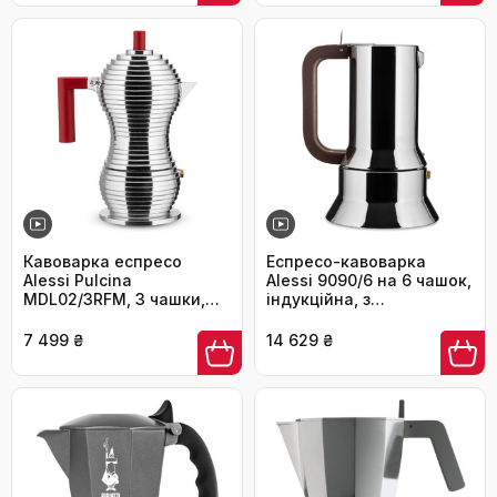
Кавоварка еспресо
Еспресо-кавоварка
Alessi Pulcina
Alessi 9090/6 на 6 чашок,
MDL02/3RFM, 3 чашки,
індукційна, з
алюміній, червона ручка,
нержавіючої сталі,
магнітне дно
срібляста, 15.5x13.5x27
7 499 ₴
14 629 ₴
см