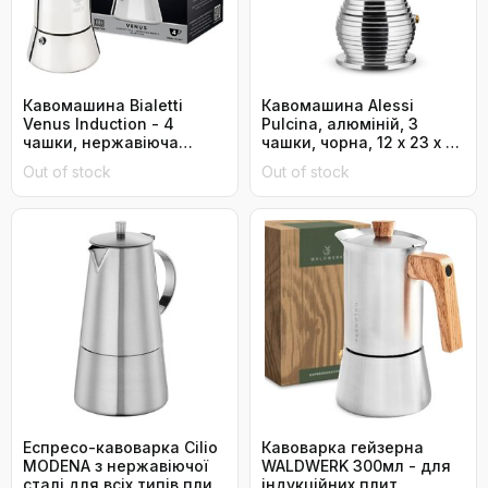
Кавомашина Bialetti
Кавомашина Alessi
Venus Induction - 4
Pulcina, алюміній, 3
чашки, нержавіюча
чашки, чорна, 12 x 23 x 12
сталь, срібна
см
Out of stock
Out of stock
Еспресо-кавоварка Cilio
Кавоварка гейзерна
MODENA з нержавіючої
WALDWERK 300мл - для
сталі для всіх типів плит,
індукційних плит,