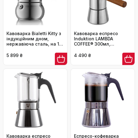
Кавоварка Bialetti Kitty з
Кавоварка еспресо
індукційним дном,
Induktion LAMBDA
нержавіюча сталь, на 10
COFFEE® 300мл,
чашок, срібляста
нержавіюча сталь, 5-6
чашок | Кавоварка для
5 899 ₴
4 490 ₴
індукційних плит, мокка-
кава
Кавоварка еспресо
Еспресо-кофеварка