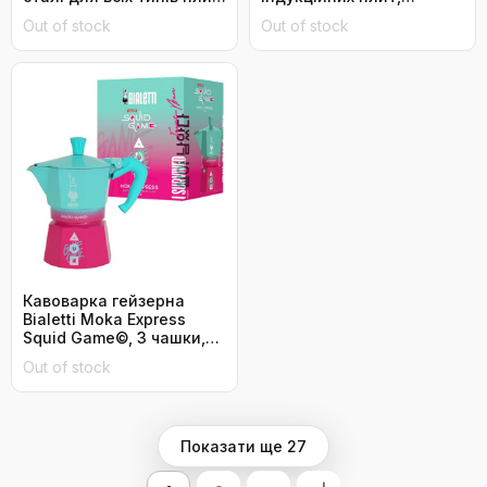
підходить для
нержавіюча сталь,
Out of stock
Out of stock
посудомийної машини, 6
дерев'яний ручка з дуба,
чашок, для моки та
6 чашок
кемпінгу, Ø 9,5 см
Кавоварка гейзерна
Bialetti Moka Express
Squid Game©, 3 чашки,
алюміній
Out of stock
Показати ще 27