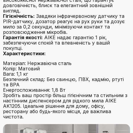
високоякісної нержавіючої сталі, що гарантує
довговічність, блиск та елегантний зовнішній
вигляд.
Гігієнічність:
Завдяки інфрачервоному датчику та
PIR-датчику, дозатор реагує на рух руки та дозує
мило за 0,2 секунди, мінімізуючи контакт та
розповсюдження мікробів.
Гарантія якості:
AIKE надає гарантію 1 рік,
забезпечуючи спокій та впевненість у вашій
покупці.
Характеристики:
Матеріал: Нержавіюча сталь
Колір: Матовий
Вага: 1,1 кг
Безпечний склад: Без свинцю, ПВХ, кадмію, ртуті
та BPA
Енергоспоживання: 1,8 Вт
Зробіть ваш простір більш гігієнічним та стильним з
настінним диспенсером для рідкого мила AIKE
AK1205. Ідеальне рішення для дому, офісу,
ресторану або будь-якого місця, де важлива
чистота.