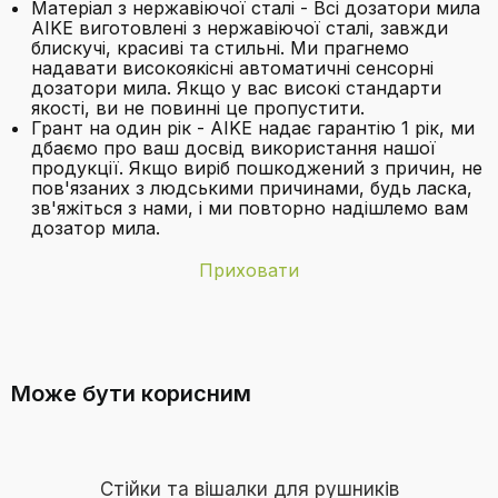
Матеріал з нержавіючої сталі - Всі дозатори мила
AIKE виготовлені з нержавіючої сталі, завжди
блискучі, красиві та стильні. Ми прагнемо
надавати високоякісні автоматичні сенсорні
дозатори мила. Якщо у вас високі стандарти
якості, ви не повинні це пропустити.
Грант на один рік - AIKE надає гарантію 1 рік, ми
дбаємо про ваш досвід використання нашої
продукції. Якщо виріб пошкоджений з причин, не
пов'язаних з людськими причинами, будь ласка,
зв'яжіться з нами, і ми повторно надішлемо вам
дозатор мила.
Приховати
Бренд
AIKE
Чи підходить цей диспенсер для
Вага виробу
1,1 кілограма
використання з густим рідким милом
Може бути корисним
або гелем для рук?
Вільний від
Без свинцю, ПВХ, без кадмію, без ртуті, без
BPA
Дивитися відео
Досягнення
1,8 Вт
Стійки та вішалки для рушників