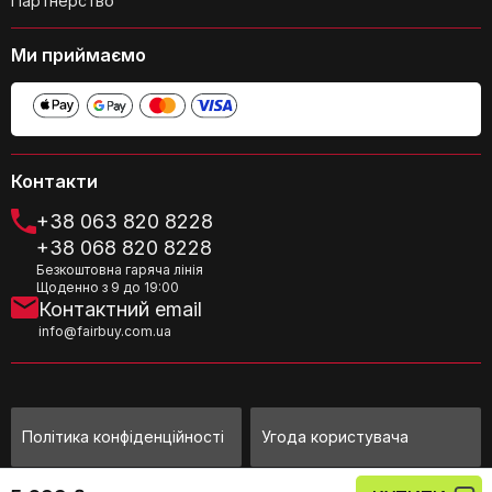
Партнерство
Ми приймаємо
Чи легко чистити диспенсер?
Контакти
+38 063 820 8228
+38 068 820 8228
Безкоштовна гаряча лінія
Чи підходить диспенсер для
Щоденно з 9 до 19:00
використання у ванній кімнаті?
Контактний email
info@fairbuy.com.ua
Політика конфіденційності
Угода користувача