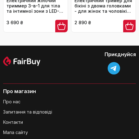
Електричний жіночий
Електричний тример для
Чи підходить цей триммер для
триммер 3-в-1 для тіла
бікіні з двома головками
та інтимної зони з LED-
видалення волосся на обличчі?
- для жінок та чоловіків.
дисплеєм, рожевий.
Інструмент для інтимної
Вологостійкий IPX7, USB-
зони, для гладкої шкіри.
3 690 ₴
2 890 ₴
зарядка
Рожевий колір.
Приєднуйся
З чого виготовлені леза триммера?
Про магазин
Про нас
Запитання та відповіді
Контакти
Чи можна використовувати триммер
Мапа сайту
для гоління чоловікам?