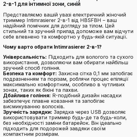
2-в-1 для інтимної зони, синій
Представляємо вашій увазі електричний жіночий
триммер Intimrasierer 2-в-1 від HBSFBH – ваш
надійний помічник для догляду за тілом. Цей
стильний та зручний прилад допоможе вам відчути
себе впевнено та комфортно у будь-якій ситуації.
Чому варто обрати Intimrasierer 2-в-1?
Універсальність:
Підходить для вологого та сухого
використання, дозволяючи вам обирати найбільш
зручний спосіб гоління.
Безпека та комфорт:
Захисна сітка 0,1 мм запобігає
подразненням та порізам, роблячи процес епіляції
максимально комфортним, особливо в чутливих
зонах, таких як бікіні та пахви.
Дбайливе гоління:
R-подібний дизайн насадки
забезпечує плавне ковзання та запобігає
висмикуванню волосків.
Зручність зарядки:
Зарядка через USB дозволяє
використовувати триммер будь-де та будь-коли,
без необхідності заміни батарейок. Він ідеально
підходить для подорожей завдяки своїм
компактним розмірам.