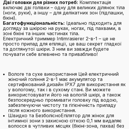
Дві головки для різних потреб:
Комплектація
включає дві голівки – одну для великих ділянок тіла
(ноги, руки), а іншу – для делікатних зон (підпашки,
бікіні).
Багатофункціональність:
Ідеально підходить для
догляду за шкірою на руках, ногах, під пахвами, в
зоні бікіні та інших частинах тіла.
Електричний триммер Intimrasierer 2-в-1 – це не
просто прилад для епіляції, це ваш секрет гладкої
та доглянутої шкіри. З ним ви завжди будете
почувати себе впевнено та привабливо!
Вологе та сухе використання Цей електричний
жіночий гоління 2-в-1 має акумулятор та
сертифікований дизайн IPX7 для використання як
у вологому, так і в сухому стані. Ви можете
використовувати його на вологій шкірі, а також
безпосередньо промивати головку під водою,
забезпечуючи чистоту та гігієнічність приладу
після кожного використання.
Швидко та БезболісноЕпілятор для жінок для
інтимної зони з захисною сіткою 0,1 мм видаляє
волосся в чутливих місцях (бікіні-зона, пахва) без