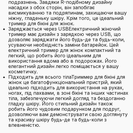
подразнень. Завдяки R-подібному дизайну
насадки з обох сторін, він запобігає
висмикуванню та подряпинам, захищаючи вашу
ніжну, гладеньку шкіру. Крім того, це ідеальний
тример для бікіні для жінок.
Заряджається через USBЕлектричний жіночий
тример має дизайн з зарядкою через USB, що
дозволяє заряджати його будь-де та будь-коли,
усуваючи необхідність заміни батарейок. Цей
електричний тример для жінок компактний та
легкий, що робить його ідеальним для
використання вдома або в подорожах. Його
елегантний дизайн легко поміщається у вашу
косметичку.
Підходить для всього тілаТриммер для бікіні для
жінок це багатофункціональний пристрій, який
ідеально підходить для використання на руках,
ногах, під пахвами, в зоні бікіні та інших частинах
тіла, забезпечуючи легкий догляд та бездоганно
гладку шкіру. Його стильний дизайн також
робить його чудовим подарунком для подруг,
дозволяючи вам демонструвати свою доглянуту
та красиву шкіру будь-де та будь-коли з
впевненістю.