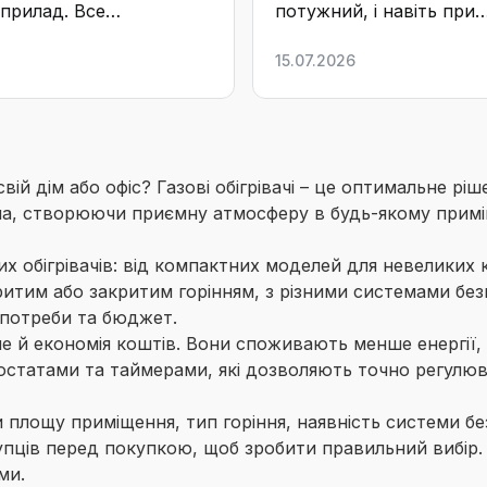
прилад. Все
потужний, і навіть при
ало з першого разу,
помірному вітрі відчува
15.07.2026
рить стабільно, а
приємне тепло. Дуже з
р дозволяє вибрати
балон на 15 кг х..
.
ій дім або офіс? Газові обігрівачі – це оптимальне рі
, створюючи приємну атмосферу в будь-якому приміщен
их обігрівачів: від компактних моделей для невеликих
дкритим або закритим горінням, з різними системами б
 потреби та бюджет.
але й економія коштів. Вони споживають менше енергії, 
мостатами та таймерами, які дозволяють точно регулю
и площу приміщення, тип горіння, наявність системи б
пців перед покупкою, щоб зробити правильний вибір. 
ми.