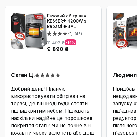
Ціна
Газовий обігрівач
₴
₴
KESSER® 4200W з
керамічним
пальником,
(45)
регулятором тиску
газу, шлангом та
11 493 ₴
-14%
захисним чохлом.
9 890 ₴
Підходить для
СКИНУТИ
балонів бутан/
пропан до 15 кг.
(Газовий балон не
входить у комплект)
Євген Ц.
Людмила
Добрий день! Планую
Придбав ц
використовувати обігрівач на
нещодавн
терасі, де він іноді буде стояти
запуску б
під відкритим небом. Підкажіть,
під’єдна
наскільки надійне це порошкове
редуктор 
покриття сталі? Чи не почне він
після чог
іржавіти через вологість або дощ
п'єзороз