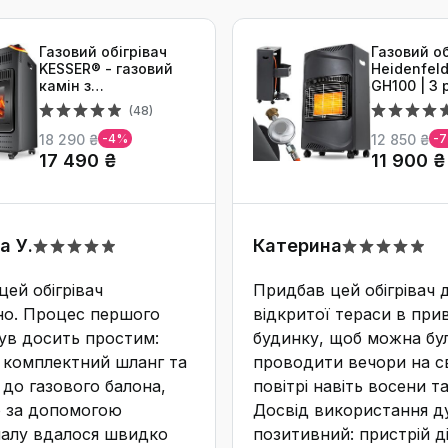
Газовий обігрівач
Газовий об
KESSER® - газовий
Heidenfeld
камін з
GH100 | 3 
інфрачервоним
гарантії, 
(48)
нагрівачем, 3.4 кВт,
для примі
2 режими, з газовим
до 15 кг,(
18 290 ₴
12 850 ₴
-4%
-
редуктором та
балон не 
17 490 ₴
11 900 ₴
шлангом, для
комплект)
бутану/пропану,
антрацит,(Газовий
балон не входить у
комплект)
 У.
Катерина
ей обігрівач
Придбав цей обігрівач 
о. Процес першого
відкритої тераси в при
ув досить простим:
будинку, щоб можна бу
в комплектний шланг та
проводити вечори на с
до газового балона,
повітрі навіть восени та
о за допомогою
Досвід використання д
палу вдалося швидко
позитивний: пристрій д