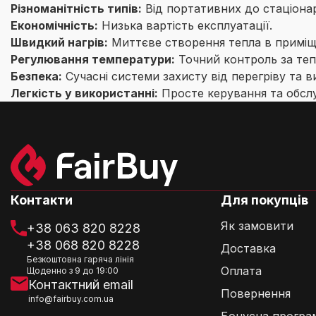
Різноманітність типів:
Від портативних до стаціона
Економічність:
Низька вартість експлуатації.
Швидкий нагрів:
Миттєве створення тепла в приміщ
Регулювання температури:
Точний контроль за теп
Безпека:
Сучасні системи захисту від перегріву та в
Легкість у використанні:
Просте керування та обсл
Контакти
Для покупців
Як замовити
+38 063 820 8228
+38 068 820 8228
Доставка
Безкоштовна гаряча лінія
Оплата
Щоденно з 9 до 19:00
Контактний email
Повернення
info@fairbuy.com.ua