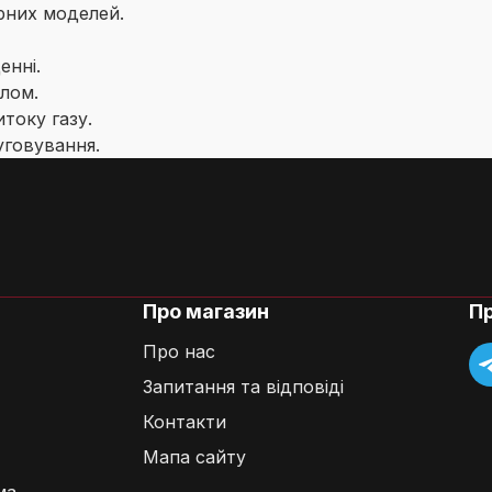
рних моделей.
енні.
лом.
итоку газу.
уговування.
Про магазин
П
Про нас
Запитання та відповіді
Контакти
Мапа сайту