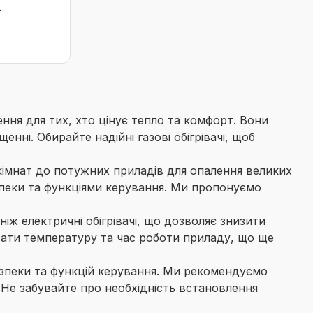
ється
ручно, що
шення для тих, хто цінує тепло та комфорт. Вони
ні. Обирайте надійні газові обігрівачі, щоб
 кімнат до потужних приладів для опалення великих
езпеки та функціями керування. Ми пропонуємо
ніж електричні обігрівачі, що дозволяє знизити
вати температуру та час роботи приладу, що ще
езпеки та функцій керування. Ми рекомендуємо
Не забувайте про необхідність встановлення