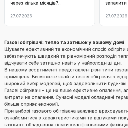
через кілька місяців?..
запалити 
запрацюв
27.07.2026
27.07.2026
вогонь го
регулято
потрібну .
Газові обігрівачі: тепло та затишок у вашому домі
Шукаєте ефективний та економічний спосіб обігріти св
забезпечують швидкий та рівномірний розподіл тепла
відчувати себе затишно навіть у найхолодніші дні.
В нашому асортименті представлені різні типи газов
приміщень. Ви можете знайти газові обігрівачі з ві
широкий вибір моделей, щоб задовольнити будь-які
Газові обігрівачі – це не лише ефективне опалення, 
витрати на опалення. Сучасні моделі обладнані тер
більше сприяє економії.
При виборі газового обігрівача важливо враховуват
ознайомитися з характеристиками та відгуками поку
газового обладнання тільки кваліфікованими фахівця