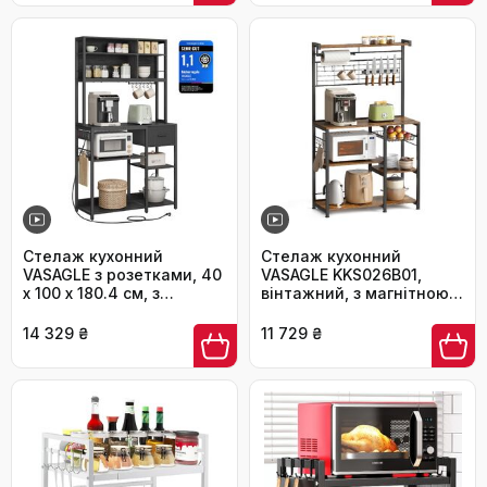
Стелаж кухонний
Стелаж кухонний
VASAGLE з розетками, 40
VASAGLE KKS026B01,
x 100 x 180.4 см, з
вінтажний, з магнітною
регульованими
смугою для ножів,
полицями, ящик з
кошиком та тримачем
14 329 ₴
11 729 ₴
тканини, 12 гачків,
для рушників
антрацит-чорний