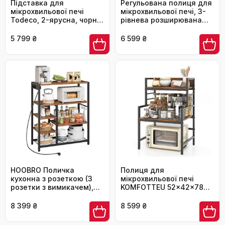
Підставка для
Регульована полиця для
мікрохвильової печі
мікрохвильової печі, 3-
Todeco, 2-ярусна, чорна,
рівнева розширювана
з 6 гачками, регульована
стійка, органайзер для
(36-60) x 36 x 44 см, до
кухні з 6 гачками, з
5 799 ₴
6 599 ₴
25 кг
вуглецевої сталі, чорний
HOOBRO Поличка
Полиця для
кухонна з розеткою (3
мікрохвильової печі
розетки з вимикачем),
KOMFOTTEU 52x42x78
підлогова, для
см, кухонна полиця з
мікрохвильової печі з 3
регульованими ніжками
8 399 ₴
8 599 ₴
знімними S-гачками, 5
та захистом від
ярусів, для кухні та
перекидання, економна