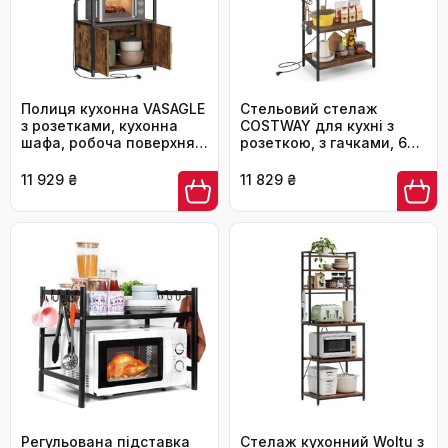
Полиця кухонна VASAGLE
Стельовий стелаж
з розетками, кухонна
COSTWAY для кухні з
шафа, робоча поверхня
розеткою, з гачками, 60 x
90 см, стелаж з 8
42 x 153 см
гачками, 40 x 60 x 170 см,
11 929 ₴
11 829 ₴
вінтажний коричневий +
чорний, KKS058K02
Регульована підставка
Стелаж кухонний Woltu з