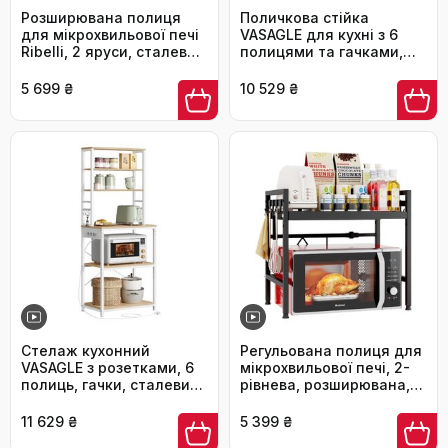
Розширювана полиця
Поличкова стійка
для мікрохвильової печі
VASAGLE для кухні з 6
Ribelli, 2 яруси, сталева,
полицями та гачками,
з 3 гачками, чорна
сталевий каркас,
горіховий колір + білий,
5 699 ₴
10 529 ₴
40 x 60 x 167 см
Стелаж кухонний
Регульована полиця для
VASAGLE з розетками, 6
мікрохвильової печі, 2-
полиць, гачки, сталевий
рівнева, розширювана,
каркас, 40x60x167 см,
металева, з 8 гачками,
золотий дуб + білий,
чорна
11 629 ₴
5 399 ₴
KKS124Y01 60B