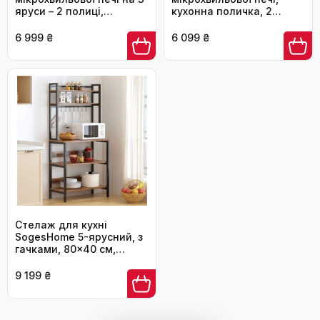
яруси – 2 полиці,
кухонна поличка, 2
органайзер для
яруси, з підставкою для
кухонного столу – стійка
обробної дошки,
6 999 ₴
6 099 ₴
для аірфрая, тостера та
органайзер з 8 гачками,
кавоварки
коричнева, ABRBN5301
Стелаж для кухні
SogesHome 5-ярусний, з
гачками, 80x40 см,
вінтаж
9 199 ₴