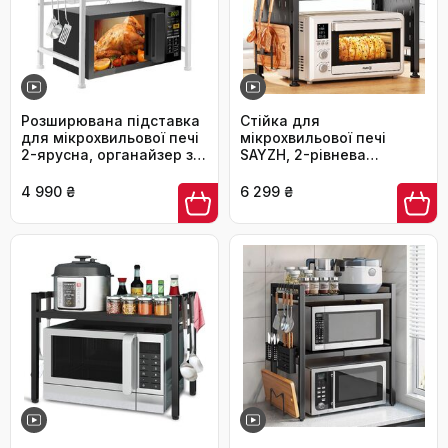
Розширювана підставка
Стійка для
для мікрохвильової печі
мікрохвильової печі
2-ярусна, органайзер з
SAYZH, 2-рівнева
вуглецевої сталі,
розширювана, з 10
кухонна полиця з 10
гачками, чорна
4 990 ₴
6 299 ₴
гачками для тостера та
аірфрая (білий)