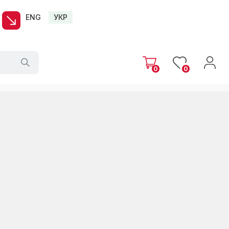
ENG
УКР
0
0