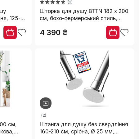
(2)
ушу
Шторка для душу BTTN 182 x 200
ня, 125-
см, бохо-фермерський стиль,
аль, 12
важка тканина, смугастий
4 390 ₴
табільна,
дизайн, бахрома,
водовідштовхувальна, з
вантажами, 12 гачків, чорно-біла,
H200 x B180 см
(2)
00 см,
Штанга для душу без свердління
кова,
160-210 см, срібна, Ø 25 мм,
телескопічна. Підходить для