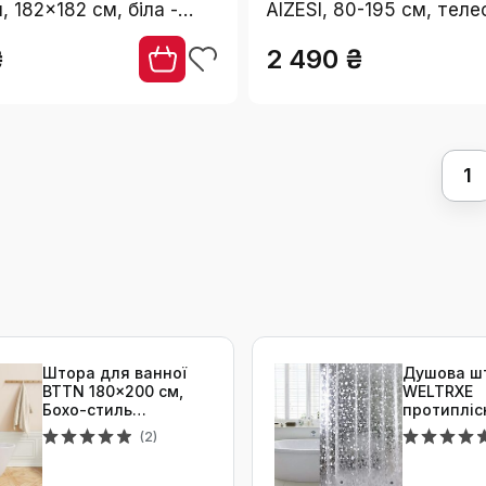
, 182x182 см, біла -
AIZESI, 80-195 см, теле
овхувальна, анти-
діаметр 22 мм, для ванн
₴
2 490 ₴
шафи, біла
1
Штора для ванної
Душова ш
BTTN 180x200 см,
WELTRXE
Бохо-стиль
протипліс
Farmhouse,
183x200 с
(2)
водовідштовхуюльн
водонепро
а тканина з
магнітами
рустикальними
обважнюв