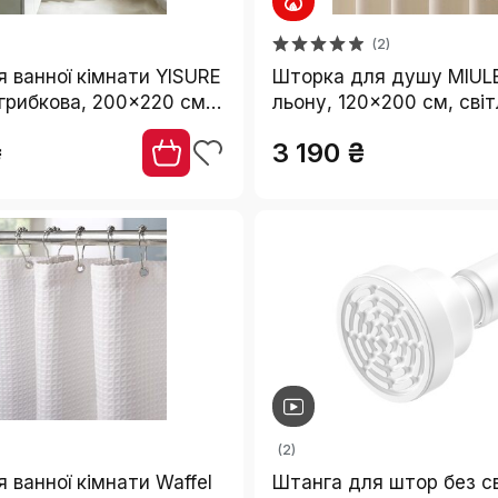
(2)
 ванної кімнати YISURE
Шторка для душу MIULE
игрибкова, 200x220 см,
льону, 120x200 см, світ
, з магнітами,
бежева, важка, поліест
₴
3 190 ₴
товхувальна
водонепроникна, з
антигрибковим покритт
ванної кімнати, з 8 кіл
(2)
 ванної кімнати Waffel
Штанга для штор без с