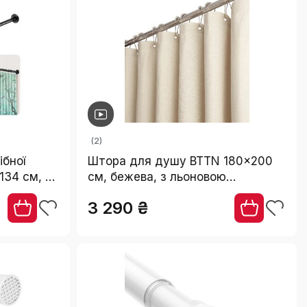
(2)
ібної
Штора для душу BTTN 180x200
134 см, з
см, бежева, з льоновою
та опорою
текстурою, антигрибкова,
3 290 ₴
одить для
поліестер, з гачками та
отрібно
утяжеленим краєм