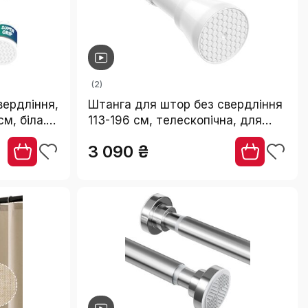
(2)
вердління,
Штанга для штор без свердління
м, біла.
113-196 см, телескопічна, для
ушової
ванної, вікна, кухні, шафи, біла (1
3 090 ₴
 котів.
шт.)