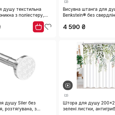
(2)
я душу текстильна
Висувна штанга для д
никна з поліестеру,
Benkstein® без свердлін
м, зелена, з кільцями (1
230 см - нержавіюча ст
₴
4 590 ₴
кілець, телескопічна, с
без свердління
(2)
я душу Siler без
Штора для душу 200x2
я, розтягувана, з
зелені листки, антигриб
ої сталі, 48-200 см
текстильна,