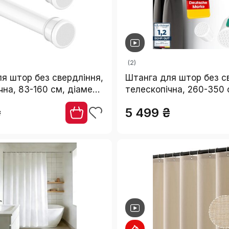
(2)
я штор без свердління,
Штанга для штор без с
чна, 83-160 см, діаметр
телескопічна, 260-350 с
 ванної, вікна, шафи,
Підходить для штор, д
₴
5 499 ₴
р (1 шт.)
кабіни, одягу, сіток для