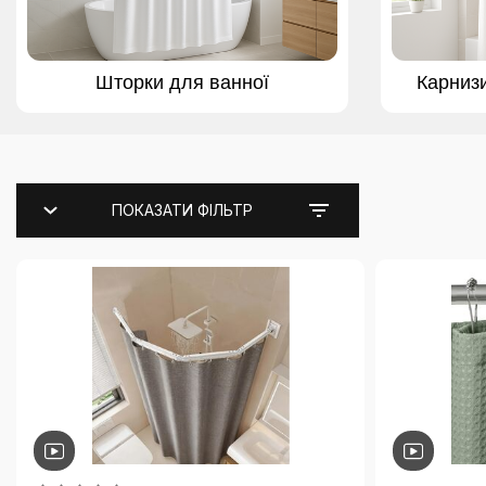
Шторки для ванної
Карниз
ПОКАЗАТИ ФІЛЬТР
Каталог
Аксесуари для ванної кімнати
Відра для сміття
Килимки для ванної кімнати
Набори аксесуарів для ванної
Сушарки для одягу
Ваги для ванної кімнати