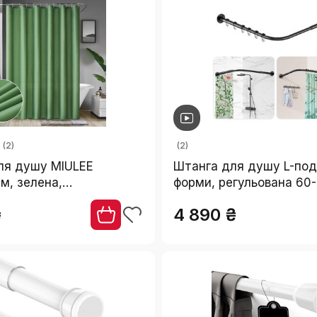
(2)
(2)
ля душу MIULEE
Штанга для душу L-под
м, зелена,
форми, регульована 60-
овхувальна,
кріпленням для штори 
₴
4 890 ₴
ова, текстильна, для
для стелі, чорна. Підх
душу, з 12 кільцями
ванни/ванної кімнати. П
свердління.