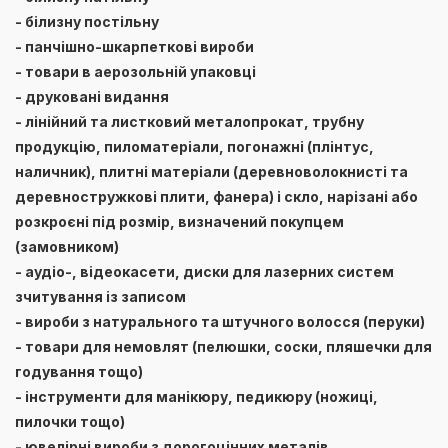
- білизну постільну
- панчішно-шкарпеткові вироби
- товари в аерозольній упаковці
- друковані видання
- лінійний та листковий металопрокат, трубну
продукцію, пиломатеріали, погонажні (плінтус,
наличник), плитні матеріали (деревноволокнисті та
деревностружкові плити, фанера) і скло, нарізані або
розкроєні під розмір, визначений покупцем
(замовником)
- аудіо-, відеокасети, диски для лазерних систем
зчитування із записом
- вироби з натурального та штучного волосся (перуки)
- товари для немовлят (пелюшки, соски, пляшечки для
годування тощо)
- інструменти для манікюру, педикюру (ножиці,
пилочки тощо)
- ювелірні вироби з дорогоцінних металів,