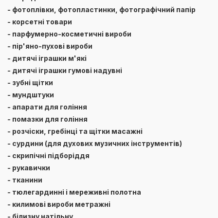
- фотоплівки, фотопластинки, фотографічний папір
- корсетні товари
- парфумерно-косметичні вироби
- пір'яно-пухові вироби
- дитячі іграшки м'які
- дитячі іграшки гумові надувні
- зубні щітки
- мундштуки
- апарати для гоління
- помазки для гоління
- розчіски, гребінці та щітки масажні
- сурдини (для духових музичних інструментів)
- скрипічні підборіддя
- рукавички
- тканини
- тюлегардинні і мереживні полотна
- килимові вироби метражні
- білизну натільну