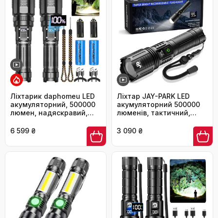
використання
Ліхтарик daphomeu LED
Ліхтар JAY-PARK LED
акумуляторний, 500000
акумуляторний 500000
люмен, надяскравий,
люменів, тактичний,
тактичний, зум,
5000mAh, 5 режимів,
водонепроникний, 5
IP67, USB-C, Zoom, 1600м,
6 599 ₴
3 090 ₴
режимів, для кемпінгу,
для кемпінгу,
туризму та екстрених
полювання, чорний
ситуацій