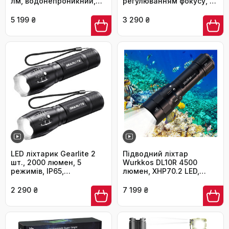
лм, водонепроникний,
регулюванням фокусу, 4
акумуляторний, червоне
режими,
світло, для туризму та
водонепроникний, для
5 199 ₴
3 290 ₴
активного відпочинку
кемпінгу, туризму,
надзвичайних ситуацій
(2 шт.)
LED ліхтарик Gearlite 2
Підводний ліхтар
шт., 2000 люмен, 5
Wurkkos DL10R 4500
режимів, IP65,
люмен, XHP70.2 LED,
водонепроникний, для
USB-C, IPX8,
кемпінгу, туризму, дітей,
акумуляторний
2 290 ₴
7 199 ₴
чорний