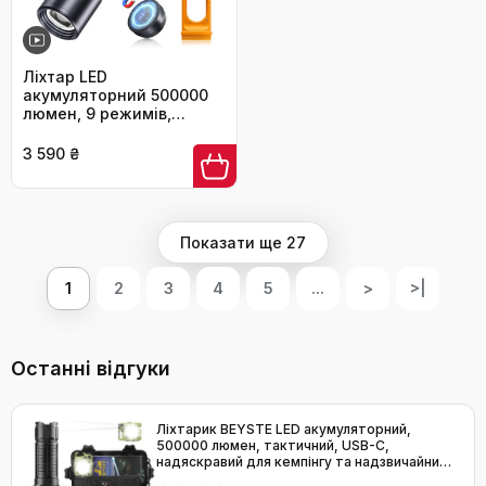
Ліхтар LED
акумуляторний 500000
люмен, 9 режимів,
XHP90.2, Zoom, IPX7,
водонепроникний, для
3 590 ₴
кемпінгу, туризму,
надзвичайних ситуацій,
чорний
Показати ще 27
1
2
3
4
5
...
>
>|
Останні відгуки
Ліхтарик BEYSTE LED акумуляторний,
500000 люмен, тактичний, USB-C,
надяскравий для кемпінгу та надзвичайних
ситуацій