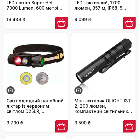
LED ліхтар Super Hell
LED тактичний, 1700
7000 Lumen, 600 метрів,
люмен, 357 м, IP68, 5
перезарядна модель з
режимів, чорний
прожектором та
19 439 ₴
8 099 ₴
світловим потоком, 3
кольори LED з датчиком
відстані, для активного
відпочинку (чорний)
Світлодіодний налобний
Міні ліхтарик OLIGHT I3T
ліхтар із червоним
2, 200 люмен,
світлом D25LR,
компактний світильник з
надяскравий,
двосторонньою кліпсою,
акумуляторний, USB-C, з
2 режими, на батарейці
3 790 ₴
3 590 ₴
високим CRI, біле та 660
AAA, для кемпінгу,
нм червоне світло для
туризму та походів
бігу й кемпінгу