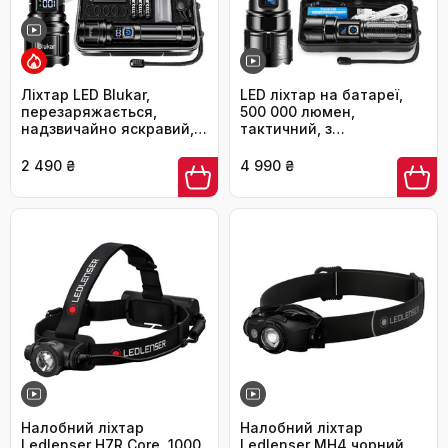
Ліхтар LED Blukar,
LED ліхтар на батареї,
перезаряжається,
500 000 люмен,
надзвичайно яскравий, з
тактичний, з
регулюванням фокусу, 5
регулюванням фокусу,
режимів,
для кемпінгу, матовий
2 490 ₴
4 990 ₴
водонепроникний IP67,
чорний
для кемпінгу та
активного відпочинку,
чорний
Налобний ліхтар
Налобний ліхтар
Ledlenser H7R Core, 1000
Ledlenser MH4 чорний,