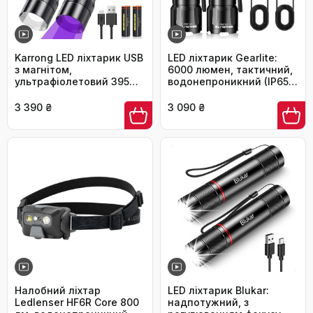
Karrong LED ліхтарик USB
LED ліхтарик Gearlite:
з магнітом,
6000 люмен, тактичний,
ультрафіолетовий 395
водонепроникний (IP65),
нм, 7 режимів, червоне
3 режими, для кемпінгу,
світло, акумулятор, для
риболовлі, надзвичайних
3 390 ₴
3 090 ₴
кемпінгу та туризму, 2
ситуацій. Чорний
шт.
Налобний ліхтар
LED ліхтарик Blukar:
Ledlenser HF6R Core 800
надпотужний, з