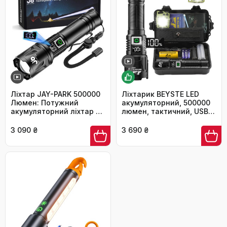
Ліхтар JAY-PARK 500000
Ліхтарик BEYSTE LED
Люмен: Потужний
акумуляторний, 500000
акумуляторний ліхтар з
люмен, тактичний, USB-
LCD-дисплеєм, 5
C, надяскравий для
режимів освітлення,
кемпінгу та
3 090 ₴
3 690 ₴
Zoom, дальність 3000м,
надзвичайних ситуацій
для кемпінгу та
активного відпочинку,
матовий чорний