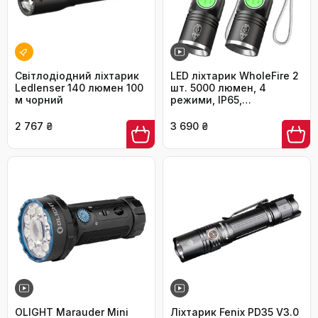
Світлодіодний ліхтарик
LED ліхтарик WholeFire 2
Ledlenser 140 люмен 100
шт. 5000 люмен, 4
м чорний
режими, IP65,
водонепроникний, для
кемпінгу, дітей, туризму,
2 767 ₴
3 690 ₴
активного відпочинку
OLIGHT Marauder Mini
Ліхтарик Fenix PD35 V3.0