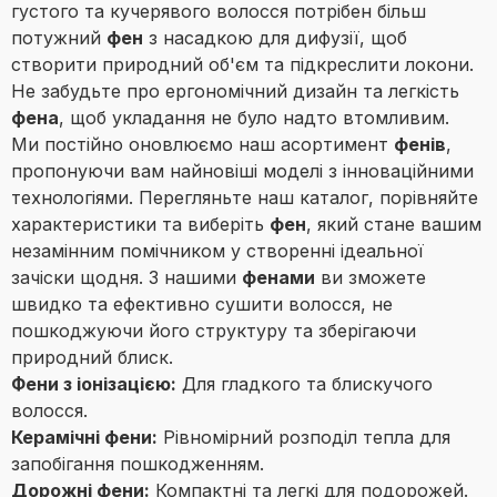
густого та кучерявого волосся потрібен більш
потужний
фен
з насадкою для дифузії, щоб
створити природний об'єм та підкреслити локони.
Не забудьте про ергономічний дизайн та легкість
фена
, щоб укладання не було надто втомливим.
Ми постійно оновлюємо наш асортимент
фенів
,
пропонуючи вам найновіші моделі з інноваційними
технологіями. Перегляньте наш каталог, порівняйте
характеристики та виберіть
фен
, який стане вашим
незамінним помічником у створенні ідеальної
зачіски щодня. З нашими
фенами
ви зможете
швидко та ефективно сушити волосся, не
пошкоджуючи його структуру та зберігаючи
природний блиск.
Фени з іонізацією:
Для гладкого та блискучого
волосся.
Керамічні фени:
Рівномірний розподіл тепла для
запобігання пошкодженням.
Дорожні фени:
Компактні та легкі для подорожей.