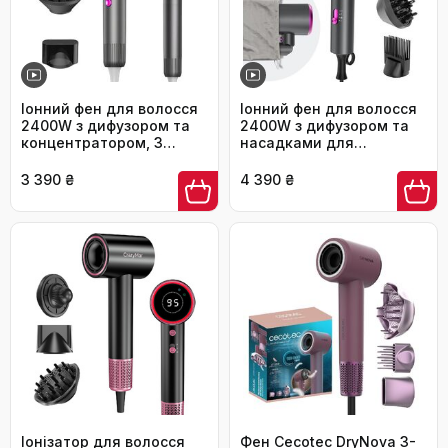
Іонний фен для волосся
Іонний фен для волосся
2400W з дифузором та
2400W з дифузором та
концентратором, 3
насадками для
режими, анти-фриз
стайлінгу, складаний
ефект, складаний, сірий
дорожній фен з
3 390 ₴
4 390 ₴
контролем температури,
сірий
Іонізатор для волосся
Фен Cecotec DryNova 3-