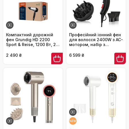
Компактний дорожній
Професійний іонний фен
фен Grundig HD 2200
для волосся 2400W з AC-
Sport & Reise, 1200 Вт, 2
мотором, набір з
режими температури та
дифузором та 2
швидкості, складана
насадками для
2 490 ₴
6 599 ₴
ручка, сріблясто-чорний
стайлінгу, чорний (версія
2.0)
NEW