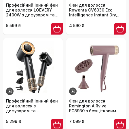
Професійний іонний фен
Фен для волосся
для волосся LOEVERY
Rowenta CV6030 Eco
2400W з дифузором та
Intelligence Instant Dry,
набором насадок (3
1500 Вт, з бустером
щітки, 2 сопла), чорний
повітряного потоку, 3
5 599 ₴
4 590 ₴
температури, 2
швидкості, чорний
Професійний іонний фен
Фен для волосся
для волосся з
Remington AIRvive
дифузором та
EC8930 з безщітковим
концентратором, 160
цифровим двигуном,
000 об/хв, 4
іонізацією та анти-фриз
5 299 ₴
7 099 ₴
температурні режими,
технологією, 12 режимів,