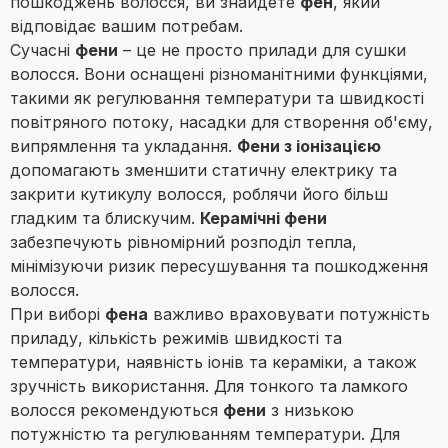
пошкоджень волосся, ви знайдете
фен
, який
відповідає вашим потребам.
Сучасні
фени
– це не просто прилади для сушки
волосся. Вони оснащені різноманітними функціями,
такими як регулювання температури та швидкості
повітряного потоку, насадки для створення об'єму,
випрямлення та укладання.
Фени з іонізацією
допомагають зменшити статичну електрику та
закрити кутикулу волосся, роблячи його більш
гладким та блискучим.
Керамічні фени
забезпечують рівномірний розподіл тепла,
мінімізуючи ризик пересушування та пошкодження
волосся.
При виборі
фена
важливо враховувати потужність
приладу, кількість режимів швидкості та
температури, наявність іонів та кераміки, а також
зручність використання. Для тонкого та ламкого
волосся рекомендуються
фени
з низькою
потужністю та регулюванням температури. Для