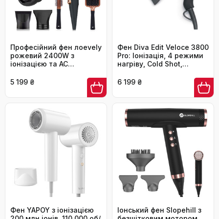
Професійний фен лоеvely
Фен Diva Edit Veloce 3800
рожевий 2400W з
Pro: Іонізація, 4 режими
іонізацією та AC
нагріву, Cold Shot,
мотором, з насадкою-
чорний
дифузором, 3 режими
5 199 ₴
6 199 ₴
нагріву та 2 швидкості,
для дому та салону
Фен YAPOY з іонізацією
Іонський фен Slopehill з
200 млн іонів, 110 000 об/
безщітковим мотором