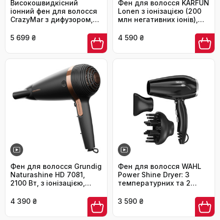
Високошвидкісний
Фен для волосся KARFUN
іонний фен для волосся
Lonen з іонізацією (200
CrazyMar з дифузором,
млн негативних іонів),
180 000 об/хв, 4
безщітковий мотор 110
температурні режими,
000 об/хв, смарт-
5 699 ₴
4 590 ₴
низький рівень шуму
термостат, швидка
58дБ, колір Champagne
сушка, низький рівень
Gold
шуму 57дБ, білий
Фен для волосся Grundig
Фен для волосся WAHL
Naturashine HD 7081,
Power Shine Dryer: 3
2100 Вт, з іонізацією,
температурних та 2
керамічним покриттям з
швидкісних режими,
макадамією та
функція холодного
4 390 ₴
3 590 ₴
кокосовою олією,
обдуву Cool Shot,
автоматичним
швидке сушіння та