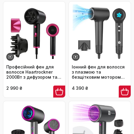
змотуванням кабелю,
стайлінг кучерявого
чорний/рожеве золото
волосся
Професійний фен для
Іонний фен для волосся
волосся Haartrockner
з плазмою та
2000Вт з дифузором та
безщітковим мотором
вузьким соплом, 2
110 000 об/хв,
режими швидкості та
інтелектуальний
2 990 ₴
4 390 ₴
температури, захист від
термостат, низький
перегріву, для дому та
рівень шуму 57дБ,
салонів
темно-сірий