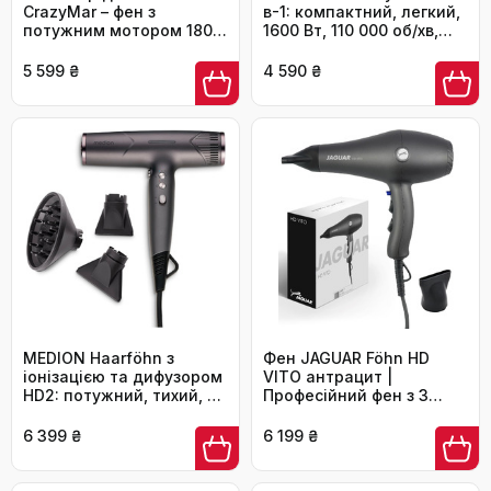
CrazyMar – фен з
в-1: компактний, легкий,
потужним мотором 180
1600 Вт, 110 000 об/хв,
000 об/хв, швидка сушка,
безщітковий мотор,
компактний, для
насадки-щітка, дифузор
5 599 ₴
4 590 ₴
подорожей, створення
та концентратор,
локонів, 4 температурні
іонізація, тихий,
режими, захист від
довговічний, 4
перегріву, тиха робота,
температурні режими
чорний
MEDION Haarföhn з
Фен JAGUAR Föhn HD
іонізацією та дифузором
VITO антрацит |
HD2: потужний, тихий, з
Професійний фен з 3
іонізацією, 1500 Вт,
режимами нагріву, 2
чорний
швидкостями та
6 399 ₴
6 199 ₴
кнопкою холодного
повітря для
комфортного