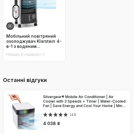
Мобільний повітряний
охолоджувач Klarstein 4-
в-1 з водяним
охолодженням,
Немає в наявності
зволожувачем,
вентилятором і нічним
режимом, бак 6 л, 65 Вт,
444 м³/год, чорний
Останні відгуки
Silvergear® Mobile Air Conditioner | Air
Cooler with 3 Speeds + Timer | Water-Cooled
Fan | Save Energy and Cool Your Home | Mini
Air Conditioner without Exhaust Hose
(41)
4 038 ₴