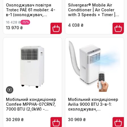
Охолоджувач повітря
Silvergear® Mobile Air
Trotec PAE 61 mobiler: 4-
Conditioner | Air Cooler
в-1 (охолоджувач,
with 3 Speeds + Timer |
зволожувач, очищувач,
Water-Cooled Fan | Save
16 428 ₴
-15%
вентилятор), 40 л бак,
Energy and Cool Your
4 038 ₴
13 970 ₴
2.6 л/год, 4 швидкості,
Home | Mini Air
таймер, нічний режим,
Conditioner without
білий
Exhaust Hose
Мобільний кондиціонер
Мобільний кондиціонер
Comfee MPPHA-07CRN7,
Avilia 9000 BTU 3-в-1:
7000 BTU (2,0kW) -
охолоджувач,
охолодження,
зволожувач та
вентиляція, осушення,
вентилятор | Без
30 269 ₴
30 969 ₴
до 68 м³
зовнішнього блоку для