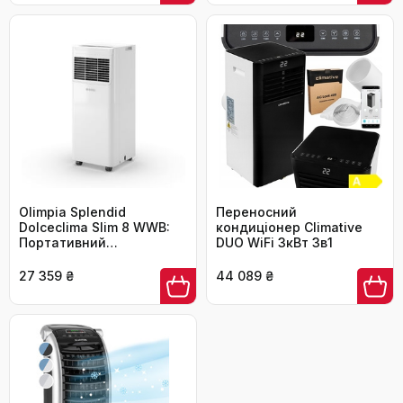
дому та офісу
Olimpia Splendid
Переносний
Dolceclima Slim 8 WWB:
кондиціонер Climative
Портативний
DUO WiFi 3кВт 3в1
кондиціонер 8000 BTU з
функцією осушувача та
27 359 ₴
44 089 ₴
вентиляції, Клас A, 2.1
кВт, Ultra Slim дизайн