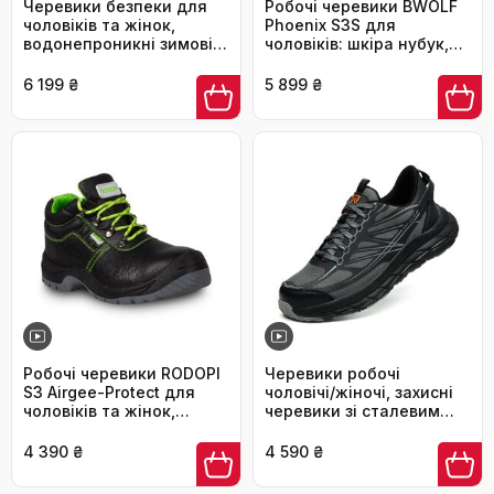
Черевики безпеки для
Робочі черевики BWOLF
чоловіків та жінок,
Phoenix S3S для
водонепроникні зимові
чоловіків: шкіра нубук,
утеплені черевики з
водонепроникні,
металевим носком,
антиковзаючі, чорні, 38
6 199 ₴
5 899 ₴
чорні, розмір 43 EU
EU
Робочі черевики RODOPI
Черевики робочі
S3 Airgee-Protect для
чоловічі/жіночі, захисні
чоловіків та жінок,
черевики зі сталевим
розмір 40-47, захисні
підноском, легкі,
черевики EN ISO
дихаючі, розмір EU 37-
4 390 ₴
4 590 ₴
20345:2011, сталевий
46, сірий, 44 EU
капок, чорно-зелені