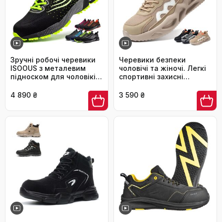
Зручні робочі черевики
Черевики безпеки
ISOOUS з металевим
чоловічі та жіночі. Легкі
підноском для чоловіків
спортивні захисні
та жінок. Легкі, дихаючі,
черевики з посиленою
неслизькі, захисні
сталевою захисною
4 890 ₴
3 590 ₴
черевики, 42 EU, зелені.
накладкою. Дихаючі,
неслизькі, розміри EU
37-46, колір: коричневий