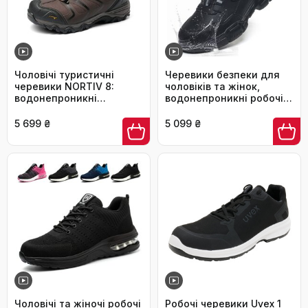
Чоловічі туристичні
Черевики безпеки для
черевики NORTIV 8:
чоловіків та жінок,
водонепроникні
водонепроникні робочі
трекінгові черевики для
черевики, легкі
хайкінгу та альпінізму,
спортивні черевики,
5 699 ₴
5 099 ₴
колір: коричневий/
черевики з металевим
чорний, розмір EU 42
підноском, чорні, з
поворотним затвором,
41 EU
Чоловічі та жіночі робочі
Робочі черевики Uvex 1