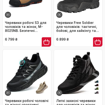
Черевики робочі S3 для
Черевики Free Soldier
чоловіків та жінок, M-
для чоловіків: тактичні,
8025NB. Безпечні
бойові, для хайкінгу та
черевики з
військових тренувань.
водонепроникного та
Чоловічі черевики для
6 799 ₴
6 899 ₴
дихаючого шкіряного
туризму, полювання,
верху, легкі та зручні
роботи та армії. Розмір
устілки, композитний
42.5 EU, чорний колір
захист пальців та
антипрокольна підошва.
Колір: бежевий, розмір:
44 EU, ширина: широка.
Черевики робочі чоловічі
Легкі захисні черевики
та жіночі спортивні,
для чоловіків та жінок.