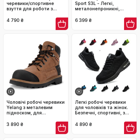
черевики/спортивне
Sport S3L - Легкі,
взуття для роботи з
металонепроникні,
металевим підноском,
антистатичні, неслизькі,
антиковзаюча підошва,
з захистом від проколів,
4 790 ₴
6 399 ₴
дихаючі, розмір 35-46,
дихаючі, чорні 47 EU
чорний
Чоловічі робочі черевики
Легкі робочі черевики
Yelang з металевим
для чоловіків та жінок.
підноском, для
Безпечні, спортивні, з
промислового
металевим носком.
будівництва, безпечне
Дихаючі робочі
3 890 ₴
4 890 ₴
взуття, розмір 41.5 EU,
черевики, чорного
колір коричневий
кольору, розмір 42 EU.