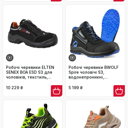
44
Робочі черевики ELTEN
Робочі черевики BWOLF
SENEX BOA ESD S3 для
Spire чоловічі S3,
чоловіків, текстиль,
водонепроникні,
алюмінієва захисна
олієстійкі, антиковзкі
капа, легкі, спортивні,
4x4 Grip Tech, Ergo
10 229 ₴
5 199 ₴
чорно-червоні, розмір 43
підошва, 45 EU, блакитні