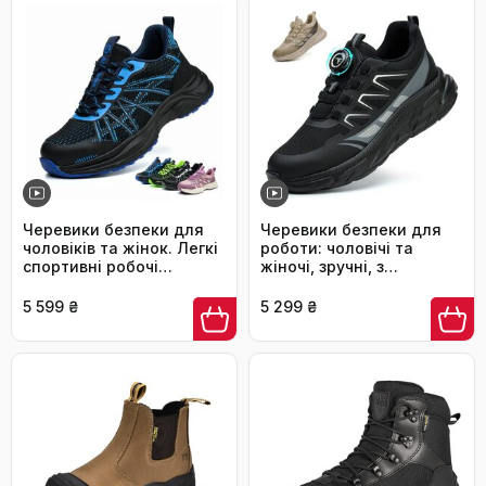
Черевики безпеки для
Черевики безпеки для
чоловіків та жінок. Легкі
роботи: чоловічі та
спортивні робочі
жіночі, зручні, з
черевики з металевим
металевим носком,
носком, неслизькі,
легкі, дихаючі, для
5 599 ₴
5 299 ₴
дихаючі. Розмір 44 EU,
промисловості, з
синій.
поворотними пряжками
та шнурівками, 42 EU,
чорні