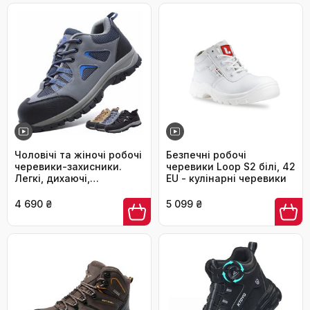
Чоловічі та жіночі робочі
Безпечні робочі
черевики-захисники.
черевики Loop S2 білі, 42
Легкі, дихаючі,
EU - кулінарні черевики
антиковзкі, з металевим
підноском. Сірий, синій,
4 690 ₴
5 099 ₴
44 EU