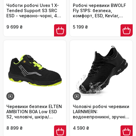
Чоботи робочі Uvex 1 X-
Робочі черевики BWOLF
Tended Support S3 SRC
Fly S1PS: безпека,
ESD - червоно-чорні, 44
комфорт, ESD, Kevlar,
EU
захист від проколів,
протиковзаюча EVA
9 699 ₴
5 199 ₴
підошва, чорно-червоні
Черевики безпеки ELTEN
Чоловічі робочі черевики
AMBITION BOA Low ESD
LARNMERN:
S2, чоловічі, шкіра/
водонепроникні, зручні,
текстиль, сталевий
з металевим підноском,
капок, легкі, спортивні,
slip-on, чорні, 44 EU
8 899 ₴
4 590 ₴
чорний/жовтий, розмір