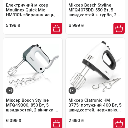
Електричний міксер
Міксер Bosch Styline
Moulinex Quick Mix
MFQ4075DE: 550 Вт, 5
HM3101: збирання яєць,
швидкостей + турбо, 2
тіста для випічки,
віна, 2 гаки для тіста,
приготування кремів
блендер, чаша, білий/
5 199 ₴
6 999 ₴
(300 Вт)
срібний
Міксер Bosch Styline
Міксер Clatronic HM
MFQ49300, 850 Вт, 5
3775: потужний 400 Вт, 5
швидкостей, 2 вінчики та
швидкостей, нержавіюча
гачки з нержавіючої
сталь, для дому
сталі, спіральний
6 399 ₴
2 690 ₴
кабель, білий/темно-