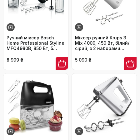
Ручний міксер Bosch
Міксер ручний Krups 3
Home Professional Styline
Mix 4000, 450 Вт, білий/
MFQ4980B, 850 Вт, 5
сірий, з 2 наборами
швидкостей, 2
насадок (венчики та
нержавіючі вінчики та
гаки)
8 999 ₴
5 090 ₴
гаки, насадка-блендер,
подрібнювач, чорний/
темне срібло