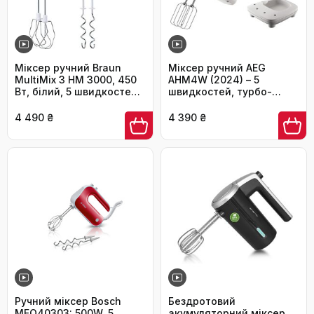
Міксер ручний Braun
Міксер ручний AEG
MultiMix 3 HM 3000, 450
AHM4W (2024) – 5
Вт, білий, 5 швидкостей
швидкостей, турбо-
+ Turbo, з вінчиком та
режим, 500 Вт, білий
гаком для тіста
4 490 ₴
4 390 ₴
Ручний міксер Bosch
Бездротовий
MFQ40303: 500W, 5
акумуляторний міксер