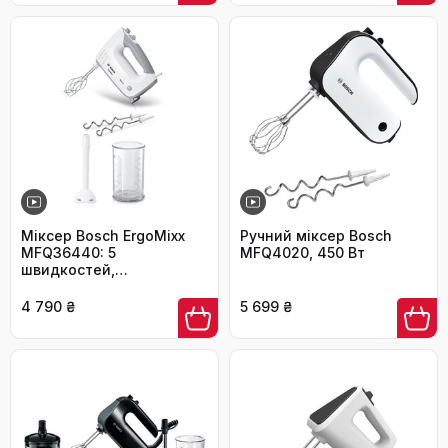
сріблястий
Міксер Bosch ErgoMixx
Ручний міксер Bosch
MFQ36440: 5
MFQ4020, 450 Вт
швидкостей,
пюрірування, з набором
насадок (венці, гаки,
4 790 ₴
5 699 ₴
чаша)