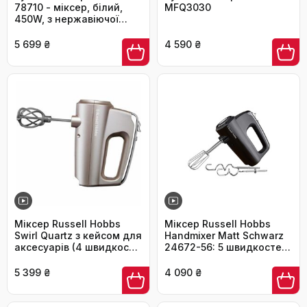
78710 - міксер, білий,
MFQ3030
450W, з нержавіючої
сталі, без BPA,
придатний для миття в
5 699 ₴
4 590 ₴
посудомийній машині, 5
швидкостей, для
збивання,
перемішування,
замішування тіста,
кнопка викидання, для
збивання вершків, тіста
для тортів та хліба
Міксер Russell Hobbs
Міксер Russell Hobbs
Swirl Quartz з кейсом для
Handmixer Matt Schwarz
аксесуарів (4 швидкості
24672-56: 5 швидкостей
+ Turbo, 2 віночки з
+ турбо, 2 насадки,
нейлону, 2 гачки для
зручна парковка
5 399 ₴
4 090 ₴
тіста) 25892-56