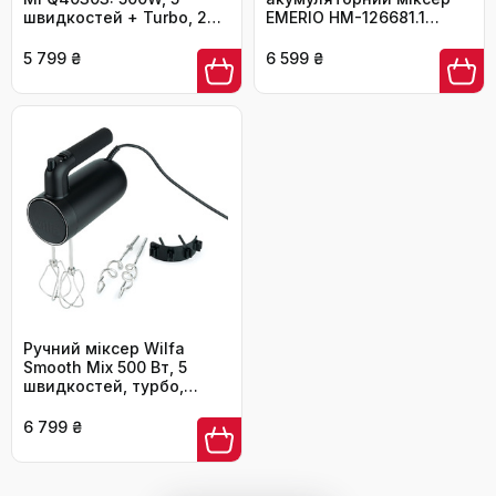
швидкостей + Turbo, 2
EMERIO HM-126681.1
віська, 2 гаки для тіста,
чорного кольору - 2
нержавіюча сталь,
вінчики, 3 швидкості,
5 799 ₴
6 599 ₴
темно-червоний/срібний
2000mAh, USB-зарядка
Ручний міксер Wilfa
Smooth Mix 500 Вт, 5
швидкостей, турбо,
насадки, чорний
6 799 ₴