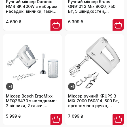
Ручний міксер Duronic
Ручний міксер Krups
HM4 BK 400W з набором
GN9101 3 Mix 9000, 750
насадок: вінчики, гаки
Вт, 5 швидкостей,
для тіста, для випічки,
турборежим, імпульсний
тіста та збивання яєць
режим, ергономічна
4 690 ₴
6 399 ₴
ручка, довгий кабель,
вінчик і гак для тіста,
біло-сріблястий
Міксер Bosch ErgoMixx
Міксер ручний KRUPS 3
MFQ36470 з насадками:
MIX 7000 F60814, 500 Вт,
2 вінчики, 2 гачки,
ергономічна ручка,
блендерна насадка з
плавне регулювання
нержавіючої сталі,
швидкості, турборежим,
5 999 ₴
7 099 ₴
мірний стакан, 5
кнопка викиду, вінчики
швидкостей + турбо, 450
та гачки з нержавіючої