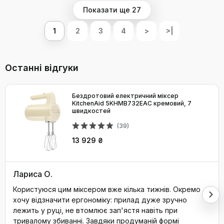
Показати ще 27
1
2
3
4
>
>|
Останні відгуки
Бездротовий електричний міксер
KitchenAid 5KHMB732EAC кремовий, 7
швидкостей
(39)
13 929 ₴
Лариса О.
Користуюся цим міксером вже кілька тижнів. Окремо
хочу відзначити ергономіку: прилад дуже зручно
лежить у руці, не втомлює зап'ястя навіть при
тривалому збиванні. Завдяки продуманій формі