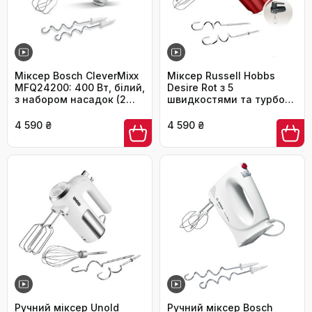
Міксер Bosch CleverMixx
Міксер Russell Hobbs
MFQ24200: 400 Вт, білий,
Desire Rot з 5
з набором насадок (2
швидкостями та турбо-
вінчики, 2 гаки),
функцією, 2 насадки,
нержавіюча сталь, 4
24670-56
4 590 ₴
4 590 ₴
швидкості, турбо-
режим, легкий, тихий,
для кухні
Ручний міксер Unold
Ручний міксер Bosch