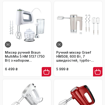
Вт, білий/сірий
сталі, білий
Міксер ручний Braun
Ручний міксер Graef
MultiMix 5 HM 5137 (750
HM508, 600 Вт, 7
Вт) з набором
швидкостей, турбо-
аксесуарів, білий
режим
6 499 ₴
5 999 ₴