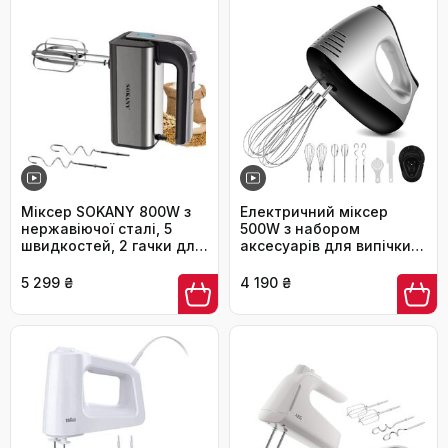
Міксер SOKANY 800W з
Електричний міксер
нержавіючої сталі, 5
500W з набором
швидкостей, 2 гачки для
аксесуарів для випічки
тіста та 2 вінчики (CX-
(2 міксери, 2 гаки, 2
6651)
вінчики, збивач яєць,
5 299 ₴
4 190 ₴
шпатель, підставка)