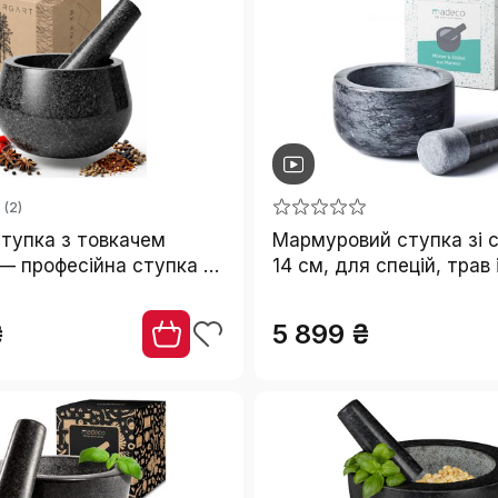
(2)
ступка з товкачем
Мармуровий ступка зі 
— професійна ступка з
14 см, для спецій, трав і
 внутрішньою
антиковзаючою підста
 для спецій, трав та
₴
5 899 ₴
туральний граніт