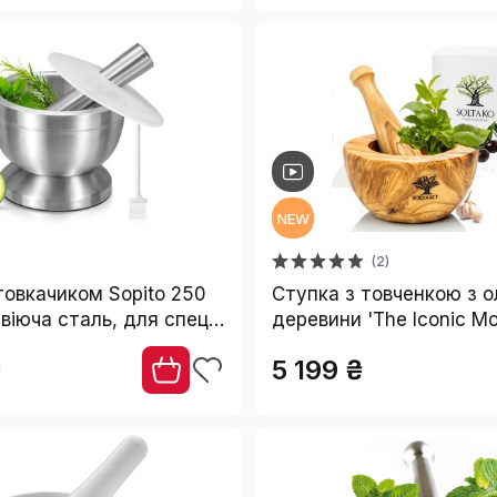
NEW
(2)
товкачиком Sopito 250
Ступка з товченкою з о
віюча сталь, для спецій
деревини 'The Iconic Mor
плоска, Ø 14 см
₴
5 199 ₴