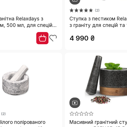
(2)
анітна Relaxdays з
Ступка з пестиком Rela
м, 500 мл, для спецій
з граніту для спецій та 
полірована, темно-сіра
чорна, Ø 20 см, 1 л, 5.6 
₴
4 990 ₴
 см)
(2)
білого полірованого
Масивний гранітний сту