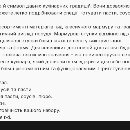
 а й символ давніх кулінарних традицій. Вони дозволя
ете легко подрібнювати спеції, готувати пасти, соуси
сортименті матеріалів: від класичного мармуру та гран
тетичний вигляд посуду. Мармурові ступки відмінно під
елянові ступки більш ніжні та легкі у використанні.
ір та форму. Для невеликих доз спецій достатньо буде
а товкача також має значення – він повинен зручно леж
лів кулінарії, який дозволить їм відкрити для себе н
е більш різноманітним та функціональним. Приготуван
тал.
усів та пасти.
 пасти, соусів, пюре.
ні.
овічність вашого набору.
 їжі.