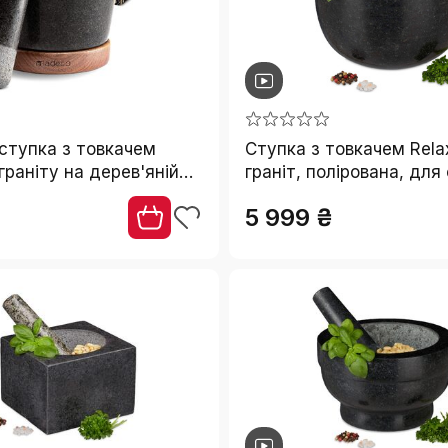
ступка з товкачем
Ступка з товкачем Rela
граніту на дерев'яній
граніт, полірована, для
з горіха, діаметр 14,5
трав, об’єм 750 мл, ді
₴
5 999 ₴
пецій, трав і горіхів,
см, темно-сіра
ький набір ступка та