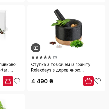
(2)
ливкової
Ступка з товкачем із граніту
tar',
Relaxdays з дерев'яною
підставкою для спецій та трав,
4 490 ₴
8.5 x 14 см, чорний/натуральний