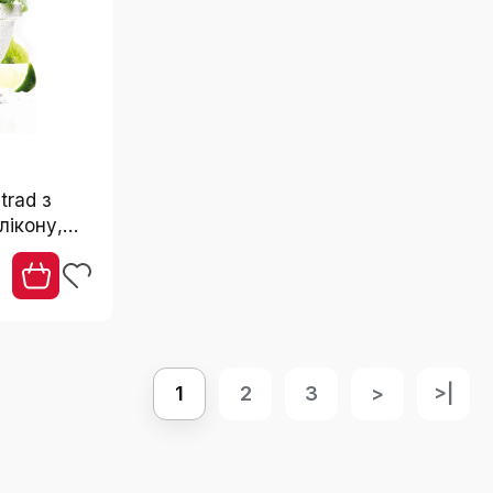
trad з
лікону,
ковзною
1
2
3
>
>|