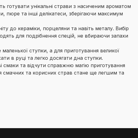
ють готувати унікальні страви з насиченим ароматом
, пюре та інші делікатеси, зберігаючи максимум
іту до кераміки, порцеляни та навіть металу. Вибір
ходять для подрібнення спецій, не вбираючи запахи
 маленької ступки, а для приготування великої
ати в руці та легко досягати дна ступки.
ові смаки та відчути справжню магію приготування
ня смачних та корисних страв стане ще легшим та