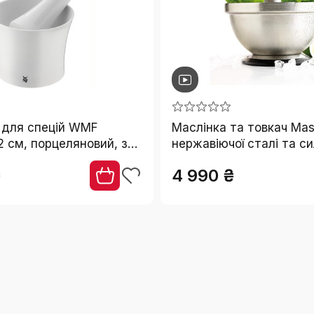
 для спецій WMF
Маслінка та товкач Mas
2 см, порцеляновий, з
нержавіючої сталі та си
 для подрібнення
стійкі до запахів, з не
₴
4 990 ₴
ідходить для миття в
основою, можна мити в
йній машині
посудомийці