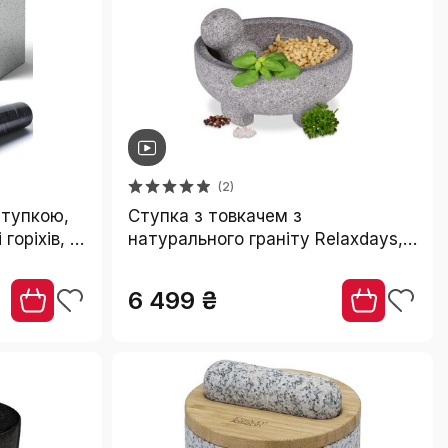
(2)
ступкою,
Ступка з товкачем з
 горіхів, з
натурального граніту Relaxdays,
вкою
9 x 20 см, міцна кам'яна ступка
для спецій та трав, сіра
6 499 ₴