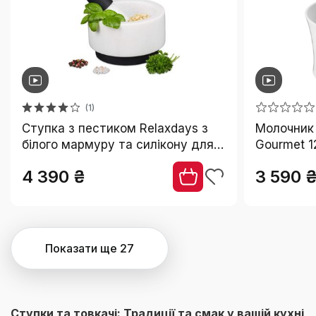
5
LEBEN. PRAKTISCH WOHNEN.
Zwilling
1
(1)
Ступка з пестиком Relaxdays з
Молочник
білого мармуру та силікону для
Gourmet 1
спецій та трав, масивна, діаметр
товкачем,
4 390 ₴
3 590 
14 см
спецій, п
посудоми
Показати ще 27
Ступки та товкачі: Традиції та смак у вашій кухні