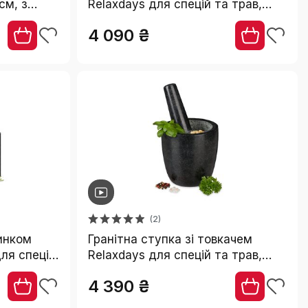
см, з
Relaxdays для спецій та трав,
спецій і
полірований натуральний камінь,
4 090 ₴
Ø 14 см, 400 мл, сіра
(2)
чинком
Гранітна ступка зі товкачем
для спецій
Relaxdays для спецій та трав,
полірований натуральний камінь,
4 390 ₴
Ø 13 см, 500 мл, чорна