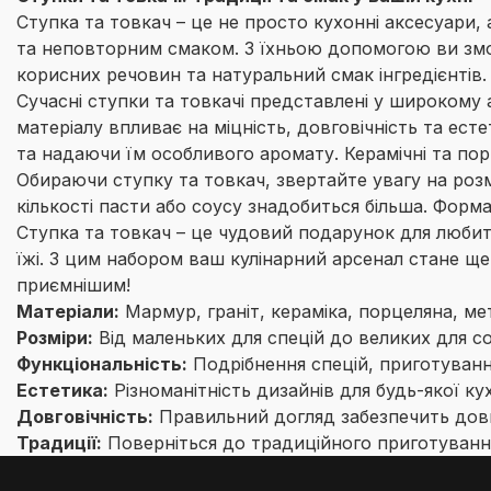
Ступка та товкач – це не просто кухонні аксесуари,
та неповторним смаком. З їхньою допомогою ви змож
корисних речовин та натуральний смак інгредієнтів.
Сучасні ступки та товкачі представлені у широкому а
матеріалу впливає на міцність, довговічність та ес
та надаючи їм особливого аромату. Керамічні та порц
Обираючи ступку та товкач, звертайте увагу на розм
кількості пасти або соусу знадобиться більша. Форм
Ступка та товкач – це чудовий подарунок для любите
їжі. З цим набором ваш кулінарний арсенал стане щ
приємнішим!
Матеріали:
Мармур, граніт, кераміка, порцеляна, ме
Розміри:
Від маленьких для спецій до великих для со
Функціональність:
Подрібнення спецій, приготування
Естетика:
Різноманітність дизайнів для будь-якої кух
Довговічність:
Правильний догляд забезпечить довг
Традиції:
Поверніться до традиційного приготування