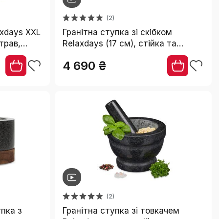
(2)
xdays XXL
Гранітна ступка зі скібком
трав,
Relaxdays (17 см), стійка та
кг
довговічна ступка з полірованого
4 690 ₴
натурального граніту, сіра
(2)
пка з
Гранітна ступка зі товкачем