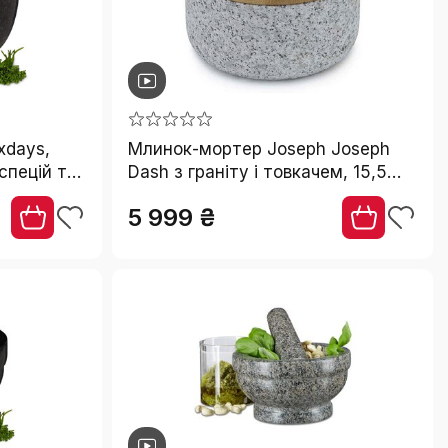
xdays,
Млинок-мортер Joseph Joseph
 спецій та
Dash з граніту і товкачем, 15,5
аметр 20
см, з бамбуковою кришкою, сірий
5 999 ₴