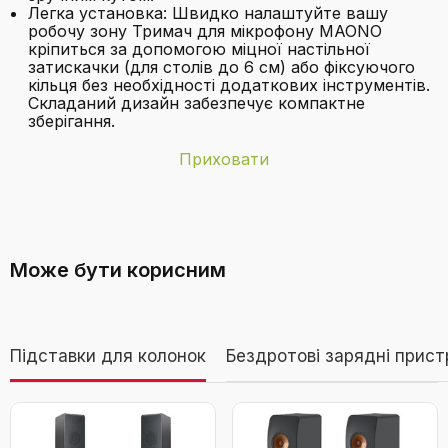
Легка установка: Швидко налаштуйте вашу
робочу зону Тримач для мікрофону MAONO
кріпиться за допомогою міцної настільної
затискачки (для столів до 6 см) або фіксуючого
кільця без необхідності додаткових інструментів.
Складаний дизайн забезпечує компактне
зберігання.
Приховати
Бренд
MAONO
З якими мікрофонами сумісний
Вага товару
1,67 кілограмів
тримач MAONO BA92?
Може бути корисним
Колір
Чорний
Країна-
Китай
виробник
Підставки для колонок
Бездротові зарядні прист
Матеріал
Алюміній
MAONO Тримач для мікрофона BA92
(Чорний) – низькопрофільний з
Матеріальний
Алюміній
кабелепроводом для чистого робочого
корпус