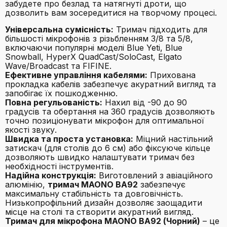
забудете про безлад та натягнуті дроти, що
дозволить вам зосередитися на творчому процесі.
Універсальна сумісність:
Тримач підходить для
більшості мікрофонів з різьбленням 3/8 та 5/8,
включаючи популярні моделі Blue Yeti, Blue
Snowball, HyperX QuadCast/SoloCast, Elgato
Wave/Broadcast та FIFINE.
Ефективне управління кабелями:
Прихована
прокладка кабелів забезпечує акуратний вигляд та
запобігає їх пошкодженню.
Повна регульованість:
Нахил від -90 до 90
градусів та обертання на 360 градусів дозволяють
точно позиціонувати мікрофон для оптимальної
якості звуку.
Швидка та проста установка:
Міцний настільний
затискач (для столів до 6 см) або фіксуюче кільце
дозволяють швидко налаштувати тримач без
необхідності інструментів.
Надійна конструкція:
Виготовлений з авіаційного
алюмінію,
тримач MAONO BA92
забезпечує
максимальну стабільність та довговічність.
Низькопрофільний дизайн дозволяє заощадити
місце на столі та створити акуратний вигляд.
Тримач для мікрофона MAONO BA92 (Чорний)
– це