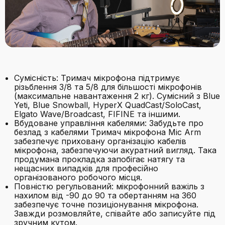
Сумісність: Тримач мікрофона підтримує
різьблення 3/8 та 5/8 для більшості мікрофонів
(максимальне навантаження 2 кг). Сумісний з Blue
Yeti, Blue Snowball, HyperX QuadCast/SoloCast,
Elgato Wave/Broadcast, FIFINE та іншими.
Вбудоване управління кабелями: Забудьте про
безлад з кабелями Тримач мікрофона Mic Arm
забезпечує приховану організацію кабелів
мікрофона, забезпечуючи акуратний вигляд. Така
продумана прокладка запобігає натягу та
нещасних випадків для професійно
організованого робочого місця.
Повністю регульований: мікрофонний важіль з
нахилом від -90 до 90 та обертанням на 360
забезпечує точне позиціонування мікрофона.
Завжди розмовляйте, співайте або записуйте під
зручним кутом.