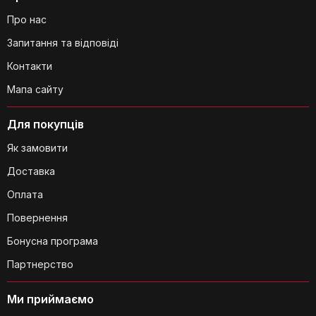
Про нас
З якого матеріалу виготовлений
Запитання та відповіді
тримач?
Контакти
Мапа сайту
Для покупців
Як замовити
Чи займає багато місця тримач на
Доставка
столі?
Оплата
Повернення
Бонусна програма
Партнерство
Ми приймаємо
Для яких цілей найкраще підходить