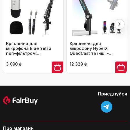
Який діаметр столу необхідний для
встановлення тримача?
Кріплення для
Кріплення для
мікрофона Blue Yeti з
мікрофону HyperX
поп-фільтром:
QuadCast та інші -
професійний штатив
універсальний штатив
YOUSHARES для Blue Yeti,
YOUSHARES (RGB, 3/8',
3 090 ₴
12 329 ₴
Yeti Pro, Yeti X
5/8')
Чи легко встановити тримач MAONO
BA92?
Приєднуйся
Про магазин