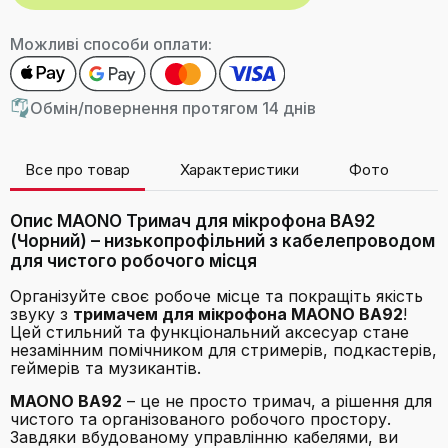
Можливі способи оплати:
Обмін/повернення протягом 14 днів
Все про товар
Характеристики
Фото
В
Опис MAONO Тримач для мікрофона BA92
(Чорний) – низькопрофільний з кабелепроводом
для чистого робочого місця
Організуйте своє робоче місце та покращіть якість
звуку з
тримачем для мікрофона MAONO BA92
!
Цей стильний та функціональний аксесуар стане
незамінним помічником для стримерів, подкастерів,
геймерів та музикантів.
MAONO BA92
– це не просто тримач, а рішення для
чистого та організованого робочого простору.
Завдяки вбудованому управлінню кабелями, ви