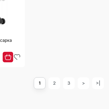
осарка
1
2
3
>
>|