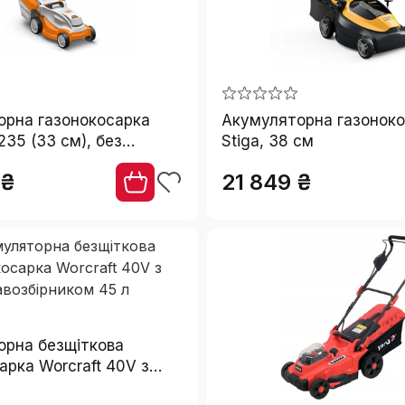
орна газонокосарка
Акумуляторна газонок
235 (33 см), без
Stiga, 38 см
ра та зарядного
 ₴
21 849 ₴
орна безщіткова
арка Worcraft 40V з
ником 45 л