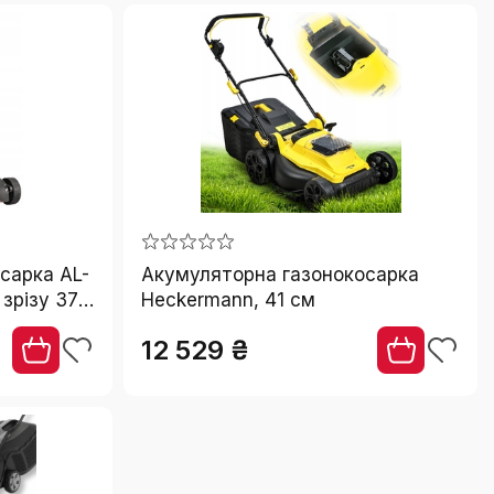
сарка AL-
Акумуляторна газонокосарка
зрізу 37
Heckermann, 41 см
ором 4,0
12 529 ₴
оєм