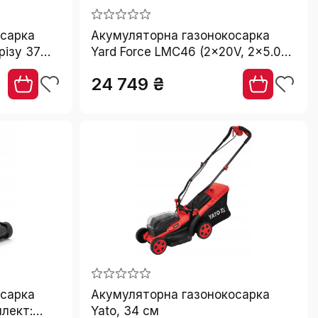
осарка
Акумуляторна газонокосарка
різу 37
Yard Force LMC46 (2x20V, 2x5.0
5 л
Ah)
24 749 ₴
осарка
Акумуляторна газонокосарка
плект:
Yato, 34 см