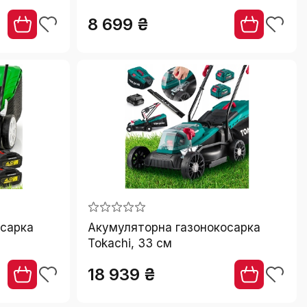
истрій)
8 699 ₴
осарка
Акумуляторна газонокосарка
Tokachi, 33 см
18 939 ₴