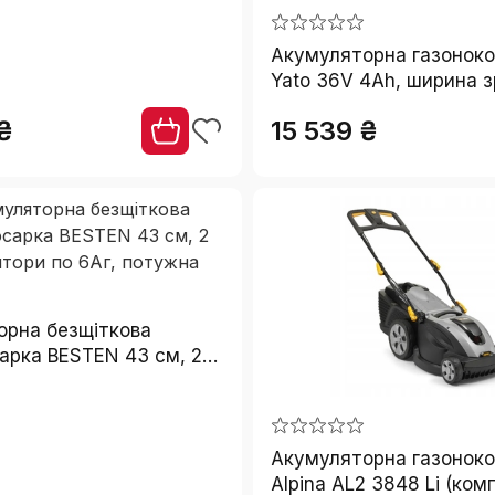
Акумуляторна газонок
Yato 36V 4Ah, ширина з
см, з травозбірником 3
₴
15 539 ₴
орна безщіткова
арка BESTEN 43 см, 2
ри по 6Аг, потужна
Акумуляторна газонок
Alpina AL2 3848 Li (ком