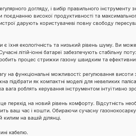
егулярного догляду, і вибір правильного інструменту 
и поєднанню високої продуктивності та максимальног
ристрої дарують користувачеві повну свободу пересув
є їхня екологічність та низький рівень шуму. Ви може
Сучасні літій-іонні батареї забезпечують стабільну по
о робить процес стрижки газону швидким та ефективни
гу на функціональні можливості: регулювання висоти з
на підібрати як компактні моделі для невеликих паліса
а вага роблять керування інструментом інтуїтивно зро
 це перехід на новий рівень комфорту. Відсутність нео
ть ваш час і кошти. Обираючи сучасну газонокосарку 
 килим на вашій ділянці.
ині кабелю.