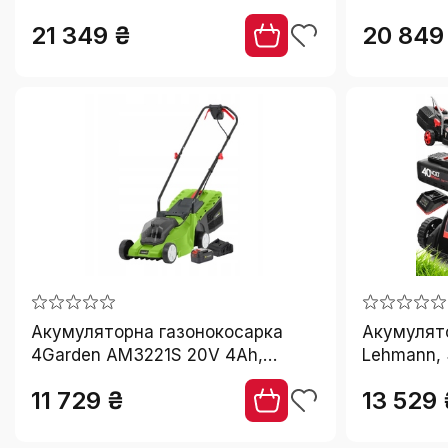
21 349 ₴
20 849
Акумуляторна газонокосарка
Акумулят
4Garden AM3221S 20V 4Ah,
Lehmann, 
ширина зрізу 32 см, з
11 729 ₴
13 529 
травозбірником 25 л