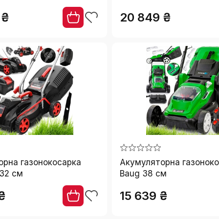
батарея та зарядний пр
 ₴
20 849 ₴
орна газонокосарка
Акумуляторна газонок
32 см
Baug 38 см
₴
15 639 ₴