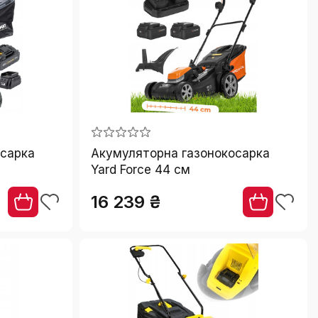
осарка
Акумуляторна газонокосарка
Yard Force 44 см
16 239 ₴