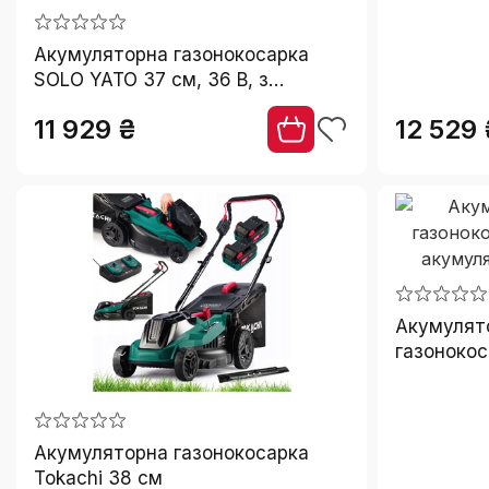
Riwall
2
Ryobi
1
Акумуляторна газонокосарка
Stiga
SOLO YATO 37 см, 36 В, з
5
регулюванням, 2 акумулятори в
Stihl
1
11 929 ₴
12 529 
комплекті, YT-85223
Tokachi
2
Worcraft
1
Wuber
1
Yard force
3
Yato
3
Акумулят
газонокос
акумулято
Акумуляторна газонокосарка
Tokachi 38 см