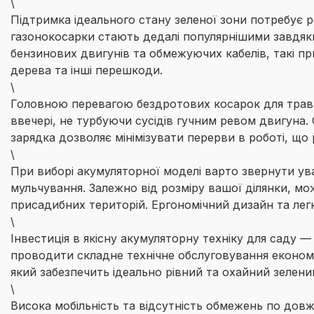
\
Підтримка ідеального стану зеленої зони потребує р
газонокосарки стають дедалі популярнішими завдяк
бензинових двигунів та обмежуючих кабелів, такі п
дерева та інші перешкоди.
\
Головною перевагою бездротових косарок для трави 
ввечері, не турбуючи сусідів гучним ревом двигуна. 
зарядка дозволяє мінімізувати перерви в роботі, щ
\
При виборі акумуляторної моделі варто звернути ува
мульчування. Залежно від розміру вашої ділянки, мож
присадибних територій. Ергономічний дизайн та легк
\
Інвестиція в якісну акумуляторну техніку для саду —
проводити складне технічне обслуговування економи
який забезпечить ідеально рівний та охайний зелений
\
Висока мобільність та відсутність обмежень по довж