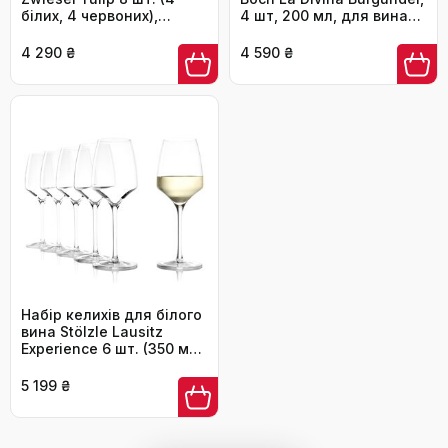
білих, 4 червоних),
4 шт, 200 мл, для вина
Tritan-кристал, Made in
Бургундія, кришталеве
Germany
скло, миє в
4 290 ₴
4 590 ₴
посудомийній машині
Набір келихів для білого
вина Stölzle Lausitz
Experience 6 шт. (350 мл)
– кришталеві келихи
преміум-якості, для
5 199 ₴
вина та аперитиву, Made
in Germany