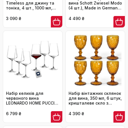
Timeless для джину та
вина Schott Zwiesel Modo
тоніка, 4 шт., 1000 мл,
(4 шт.), Made in Germany,
класичний дизайн
Tritan-кристалл, для
миття в посудомийній
3 090 ₴
4 490 ₴
машині
Набір келихів для
Набір вінтажних склянок
червоного вина
для вина, 350 мл, 6 штук,
LEONARDO HOME PUCCINI
кришталеве скло з
(6 шт.) • Стійкі до
тисненням, придатні
подряпин келихи (750
для миття в
6 799 ₴
4 390 ₴
мл) • Можна мити в
посудомийній машині,
посудомийній машині •
рожевий, бурштиновий
Безперечно стильні
колір