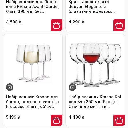
Набір келихів для білого
Кришталеві келихи
вина Krosno Avant-Garde,
Joeyan Elegante з
6 шт, 390 мл, без
блакитним ефектом
свинцю, для дому,
"кракле", набір 2 шт, 630
ресторанів та свят
мл. Келихи для
4 590 ₴
4 290 ₴
червоного вина з
ніжкою, ручної
витримки, блакитного
кольору, 21 унція.
Ідеальний подарунок
для поціновувачів вина.
Набір келихів Krosno для
Набір склянок Krosno Rot
білого, рожевого вина та
Venezia 350 мл (6 шт.) |
Prosecco, 4 шт., об'єм
Стійке до миття в
650/480 мл, сучасна
посудомийній машині
колекція, ідеально для
скло, без свинцю
5 199 ₴
4 490 ₴
дому, ресторану та
кухні, можна мити в