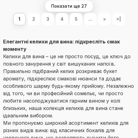
Показати ще 27
1
2
3
4
5
...
>
>|
Елегантні келихи для вина: підкресліть смак
моменту
Келихи для вина – це не просто посуд, це ключ до
повного занурення у світ вишуканих напоїв.
Правильно підібраний келих розкриває букет
аромату, підкреслює смакові нюанси та додає
особливого шарму будь-якому прийому. Незалежно
від того, чи ви професійний сомельє, чи просто
любите насолоджуватися гарним вином у колі
близьких, наша колекція келихів для вина стане
ідеальним вибором.
Ми пропонуємо широкий асортимент келихів для
різних видів вина: від класичних бокалів для
червоного вина, що дозволяють оцінити його