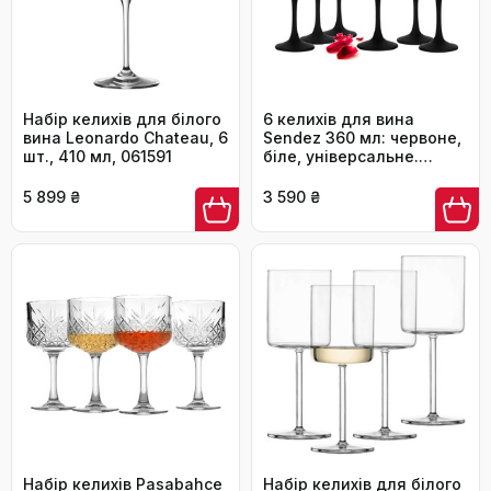
Набір келихів для білого
6 келихів для вина
вина Leonardo Chateau, 6
Sendez 360 мл: червоне,
шт., 410 мл, 061591
біле, універсальне.
Келихи для вина з
чорним ніжкою
5 899 ₴
3 590 ₴
Набір келихів Pasabahce
Набір келихів для білого