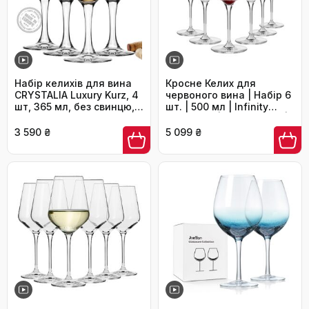
Набір келихів для вина
Кросне Келих для
CRYSTALIA Luxury Kurz, 4
червоного вина | Набір 6
шт, 365 мл, без свинцю,
шт. | 500 мл | Infinity
для ресторану та дому
Collection | Без свинцю |
Для дому, ресторану,
3 590 ₴
5 099 ₴
прийомів