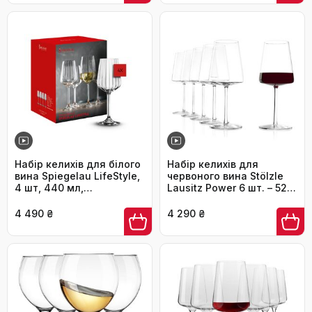
Сучасний, елегантний,
посудомийній машині
класичний дизайн
Набір келихів для білого
Набір келихів для
вина Spiegelau LifeStyle,
червоного вина Stölzle
4 шт, 440 мл,
Lausitz Power 6 шт. – 520
кришталеве скло,
мл – Якісні келихи для
4450172
насичених вин –
4 490 ₴
4 290 ₴
Сучасний дизайн, міцна
конструкція, безпечні в
посудомийній машині