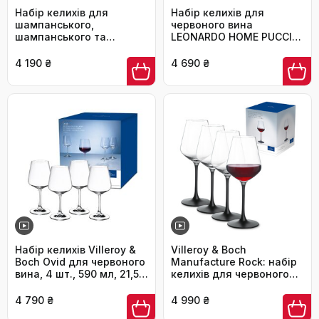
Набір келихів для
Набір келихів для
шампанського,
червоного вина
шампанського та
LEONARDO HOME PUCCINI
просекко Glasmark
(6 шт.) • Стійкі до
Krosno, 6 шт., 200 мл,
подряпин келихи (730
4 190 ₴
4 690 ₴
чорний
мл) • Можна мити в
посудомийній машині •
Часвічні келихи для
червоного вина •
Сучасний дизайн • Келих
Бургундія Puccini •
069555
Набір келихів Villeroy &
Villeroy & Boch
Boch Ovid для червоного
Manufacture Rock: набір
вина, 4 шт., 590 мл, 21,5
келихів для червоного
см, кришталеве скло,
вина, 4 шт., кришталеве
придатні для миття в
скло, чорний колір,
4 790 ₴
4 990 ₴
посудомийній машині.
придатні для миття в