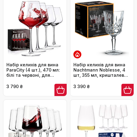
келихи для червоного
вина • Сучасний дизайн
• Келих для червоного
вина Puccini • 069554
Набір келихів для вина
Набір келихів для вина
ParaCity (4 шт.), 470 мл:
Nachtmann Noblesse, 4
білі та червоні, для
шт, 355 мл, кришталеве
вечірок та свят
скло, для миття в
посудомийній машині
3 790 ₴
3 390 ₴