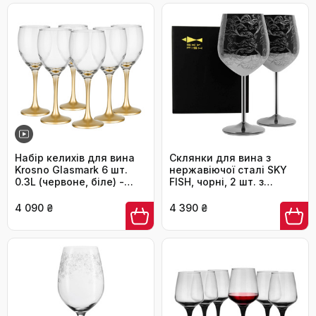
посудомийній машині
Набір келихів для вина
Склянки для вина з
Krosno Glasmark 6 шт.
нержавіючої сталі SKY
0.3L (червоне, біле) -
FISH, чорні, 2 шт. з
прозорі з золотим
барочними
декором, стійкі до миття
гравіюваннями, 480 мл,
4 090 ₴
4 390 ₴
в посудомийній машині
ручне миття