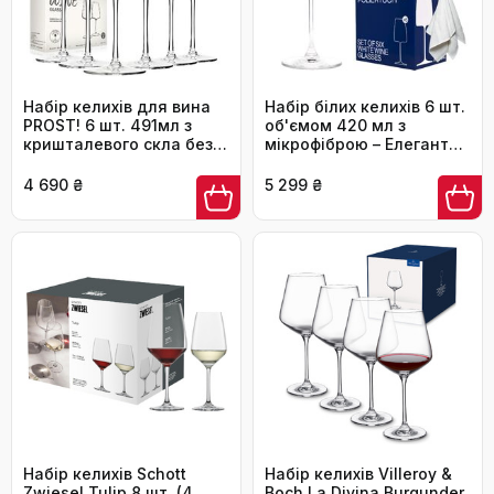
Набір келихів для вина
Набір білих келихів 6 шт.
PROST! 6 шт. 491мл з
об'ємом 420 мл з
кришталевого скла без
мікрофіброю – Елегантні
свинцю, для червоного
келихи для вина та
та білого вина, 496мл
Aperol Spritz – придатні
4 690 ₴
5 299 ₴
для миття в
посудомийній машині,
безпечно упаковані,
Made in Europe
Набір келихів Schott
Набір келихів Villeroy &
Zwiesel Tulip 8 шт. (4
Boch La Divina Burgunder,