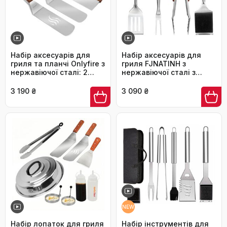
Набір аксесуарів для
Набір аксесуарів для
гриля та планчі Onlyfire з
гриля FJNATINH з
нержавіючої сталі: 2
нержавіючої сталі з
лопатки, шпатель та 2
дерев'яною ручкою, 4-х
розпилювачі
частинний комплект:
3 190 ₴
3 090 ₴
щипці, лопатка, щітка з
нержавіючої сталі та
виделка. Практичний
відкривач для пляшок –
ідеально для гриля та як
подарунок. Набір гриль-
інструментів 4 шт.
NEW
Набір лопаток для гриля
Набір інструментів для