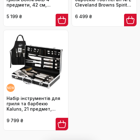
предмети, 42 см,
Cleveland Browns Spirit
нержавіюча сталь та
Series, 3 предмети
акаційне дерево: щипці,
5 199 ₴
6 499 ₴
лопатка, вилка та щітка
з довгими ручками
NEW
Набір інструментів для
гриля та барбекю
Kaluns, 21 предмет,
професійний комплект з
нержавіючої сталі
9 799 ₴