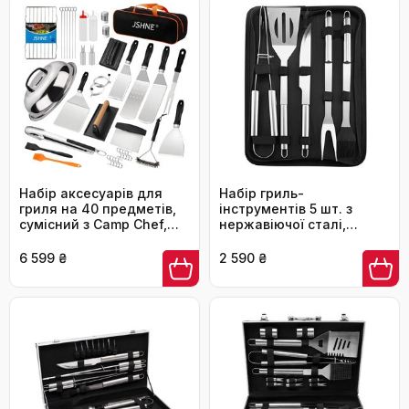
Ідеальний подарунок
для чоловіків. В
комплекті: виделка для
м'яса.
Набір аксесуарів для
Набір гриль-
гриля на 40 предметів,
інструментів 5 шт. з
сумісний з Camp Chef,
нержавіючої сталі,
включає шпатель, прес
професійний, для
для бургерів, скребок,
кемпінгу та барбекю
6 599 ₴
2 590 ₴
щипці та сумка для
транспортування,
ідеально для BBQ на
відкритому повітрі