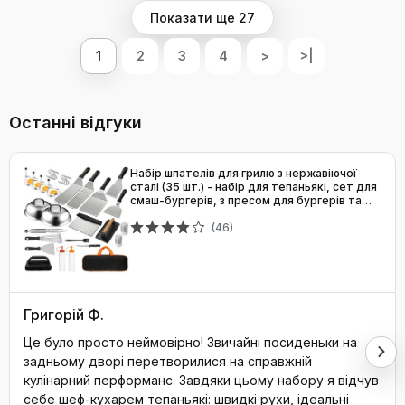
Показати ще 27
1
2
3
4
>
>|
Останні відгуки
Набір шпателів для грилю з нержавіючої
сталі (35 шт.) - набір для тепаньякі, сет для
смаш-бургерів, з пресом для бургерів та
аксесуарами для планчі, для грилю, пікніка,
кемпінгу
(46)
Григорій Ф.
Це було просто неймовірно! Звичайні посиденьки на
задньому дворі перетворилися на справжній
кулінарний перформанс. Завдяки цьому набору я відчув
себе шеф-кухарем тепаньякі: швидкі рухи, ідеальні