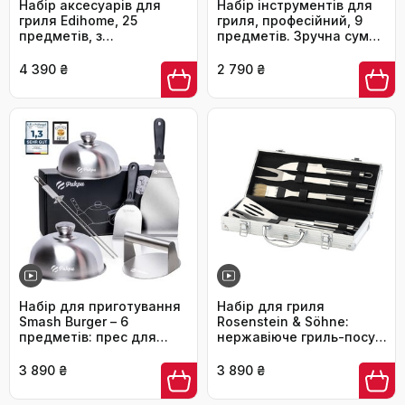
Набір аксесуарів для
Набір інструментів для
гриля Edihome, 25
гриля, професійний, 9
предметів, з
предметів. Зручна сумка
нержавіючої сталі,
для перенесення.
преміум-якість, у кейсі,
Ідеальний подарунок
4 390 ₴
2 790 ₴
ідеальний подарунок
для чоловіків
для чоловіків
Набір для приготування
Набір для гриля
Smash Burger – 6
Rosenstein & Söhne:
предметів: прес для
нержавіюче гриль-посуд
бургерів, розчавлювач, 2
в алюмінієвому кейсі
кришки для плавлення
3 890 ₴
3 890 ₴
сиру, лопатка для гриля
та шампури – подарунок