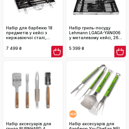
Набір для барбекю 18
Набір гриль-посуду
предметів у кейсі з
Lehmann LGAGA-YAN006
нержавіючої сталі,
у металевому кейсі, 26
кухонні аксесуари
предметів, нержавіюча
сталь, аксесуари для
7 499 ₴
5 399 ₴
барбекю, преміум-
якість, подарунок для
чоловіків
NEW
Набір аксесуарів для
Набір аксесуарів для
гриля BURNHARD 4
барбекю YouTheFan NFL