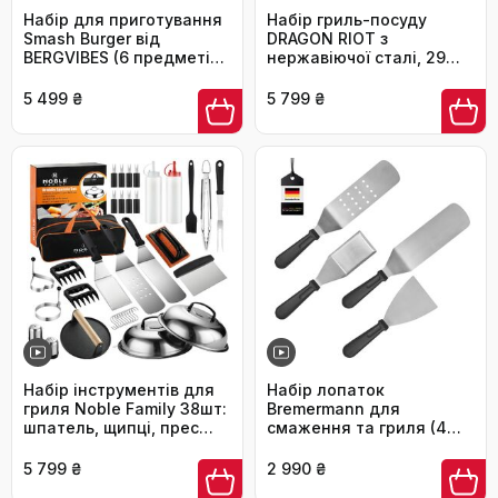
Набір для приготування
Набір гриль-посуду
Smash Burger від
DRAGON RIOT з
BERGVIBES (6 предметів)
нержавіючої сталі, 29
з нержавіючої сталі:
предметів. Преміум-
прес, ложки, прес для
набір аксесуарів для
5 499 ₴
5 799 ₴
планки, лопатка, щипці,
грилю з лопаткою в
спресер
алюмінієвому кейсі.
Ідеальний подарунок
для чоловіків, для BBQ
та приготування їжі на
відкритому повітрі.
Набір інструментів для
Набір лопаток
гриля Noble Family 38шт:
Bremermann для
шпатель, щипці, прес
смаження та гриля (4
для бургерів, сумка. З
шт.), нержавіюча сталь
нержавіючої сталі.
5 799 ₴
2 990 ₴
Прекрасний подарунок