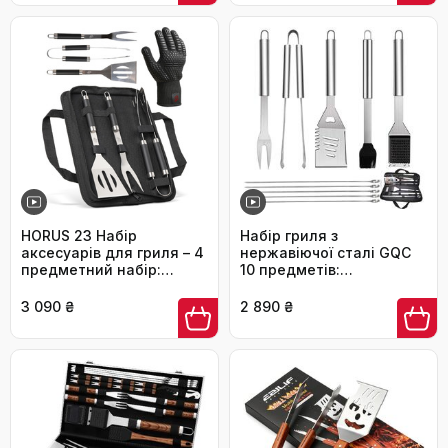
для чоловіків.
HORUS 23 Набір
Набір гриля з
аксесуарів для гриля – 4
нержавіючої сталі GQC
предметний набір:
10 предметів:
щипці, лопатка, виделка
професійний набір
та термостійкий
інструментів для гриля з
3 090 ₴
2 890 ₴
рукавичка
сумкою, BBQ, для
чоловіків та жінок,
кемпінг, сад