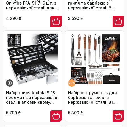
Onlyfire FPA-5117: 9 шт. з
гриля та барбекю з
нержавіючої сталі, для
нержавіючої сталі, 6
плоских грилів та
предметів, у зручному
сковорідок-грилів
кейсі — професійний
4 290 ₴
3 590 ₴
набір для кемпінгу та
саду
NEW
Набір гриля tectake® 18
Набір інструментів для
предметів з нержавіючої
барбекю та гриля з
сталі в алюмінієвому
нержавіючої сталі, 31
кейсі. Аксесуари для
предмет, з кейсом та
гриля, мангала,
гриль-матом для
5 799 ₴
5 399 ₴
барбекю: для вугільного
кемпінгу та саду
гриля, Smoker, шашлику,
в саду, на кемпінгу.