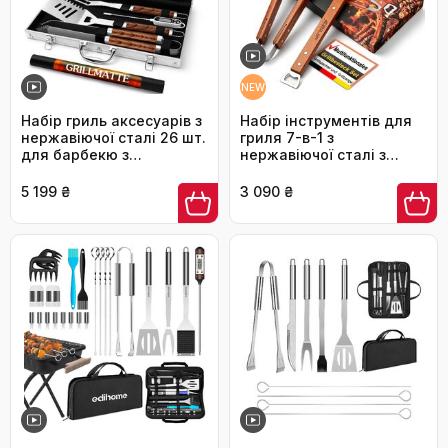
NEW
Набір гриль аксесуарів з
Набір інструментів для
нержавіючої сталі 26 шт.
гриля 7-в-1 з
для барбекю з
нержавіючої сталі з
термометром та кейсом
дерев'яними ручками,
аксесуари для газового
5 199 ₴
3 090 ₴
гриля та барбекю,
подарунковий набір