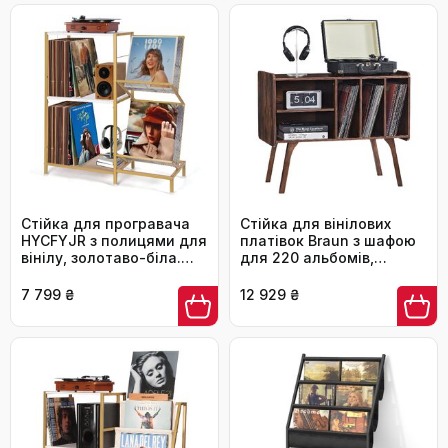
Стійка для програвача
Стійка для вінілових
HYCFYJR з полицями для
платівок Braun з шафою
вінілу, золотаво-біла.
для 220 альбомів,
Металевий каркас,
дерев'яні ніжки,
приліжкова тумбочка
вінтажний стиль, полиця
7 799 ₴
12 929 ₴
для вінілових пластинок
для зберігання
у вітальню