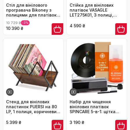
Стіл для вінілового
Стійка для вінілових
програвача Bikoney з
платівок VASAGLE
полицями для платівок
LET275K01, 3 полиці,
(до 200 LP), дерев'яний
чорний колір, для
10 729 ₴
-3%
стійка для зберігання,
вітальні або спальні
4 590 ₴
10 390 ₴
коричнево-чорний
Стенд для вінілових
Набір для чищення
пластинок PUERSI на 80
вінілових платівок
LP, 1 полиця, коричневий
SPINCARE 5-в-1: щітка
- Органайзер для
антистатична, щітка для
платівок, CD, альбомів та
голок, рідина для
5 399 ₴
3 190 ₴
журналів
чищення, стійка для