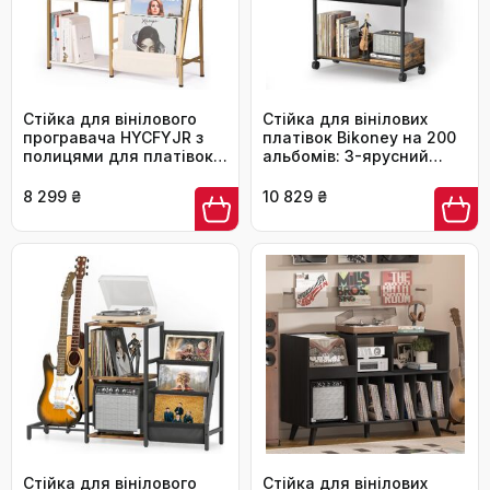
Стійка для вінілового
Стійка для вінілових
програвача HYCFYJR з
платівок Bikoney на 200
полицями для платівок
альбомів: 3-ярусний
(3 рівні), золотий/білий
органайзер для LP, книг,
колір
журналів, чорно-
8 299 ₴
10 829 ₴
коричнева
Стійка для вінілового
Стійка для вінілових