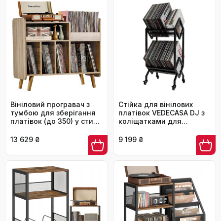
Вініловий програвач з
Стійка для вінілових
тумбою для зберігання
платівок VEDECASA DJ з
платівок (до 350) у стилі
коліщатками для
середини століття, горіх
зберігання LP, журналів
та документів -
13 629 ₴
9 199 ₴
мобільний органайзер
для офісу