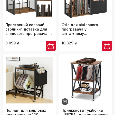
Приставний кавовий
Стіл для вінілового
столик-підставка для
програвача у
вінілового програвача та
вінтажному
платівок у стилі LOFT
рустикальному стилі, 3
рівні, на 140 платівок
8 099 ₴
10 329 ₴
Полиця для вінілових
Приліжкова тумбочка
пластинок на 120
LIFEZEAL для програвача