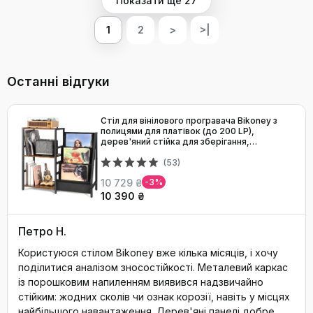
Показати ще 27
1
2
>
>|
Останні відгуки
Стіл для вінілового програвача Bikoney з
полицями для платівок (до 200 LP),
дерев'яний стійка для зберігання,
коричнево-чорний
(53)
10 729 ₴
-3%
10 390 ₴
Петро Н.
Користуюся стілом Bikoney вже кілька місяців, і хочу
поділитися аналізом зносостійкості. Металевий каркас
із порошковим напиленням виявився надзвичайно
стійким: жодних сколів чи ознак корозії, навіть у місцях
найбільшого навантаження. Дерев'яні панелі добре