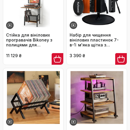
Стійка для вінілових
Набір для чищення
програвачів Bikoney з
вінілових пластинок 7-
полицями для
в-1: м'яка щітка з
зберігання пластинок
велюру, мікрофібра,
(до 200 альбомів) чорно-
антистатична рідина,
11 129 ₴
3 390 ₴
коричнева
захист етикетки,
повітряний компресор,
щітка для голки