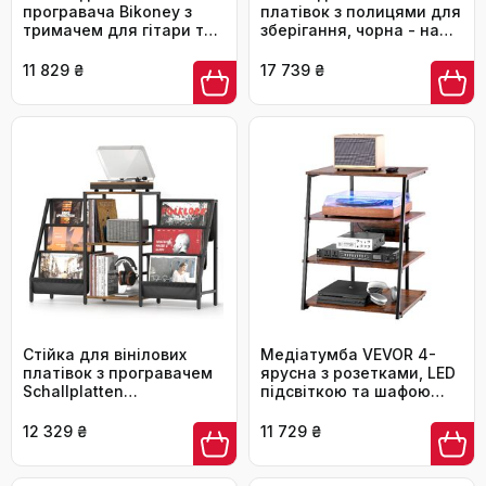
програвача Bikoney з
платівок з полицями для
тримачем для гітари та
зберігання, чорна - на
підсилювача, полиці для
450 альбомів
200 платівок, чорно-
11 829 ₴
17 739 ₴
коричнева
Стійка для вінілових
Медіатумба VEVOR 4-
платівок з програвачем
ярусна з розетками, LED
Schallplatten
підсвіткою та шафою
Aufbewahrung: полиця
для аудіо/відео техніки
для 280 платівок,
12 329 ₴
11 729 ₴
чорний