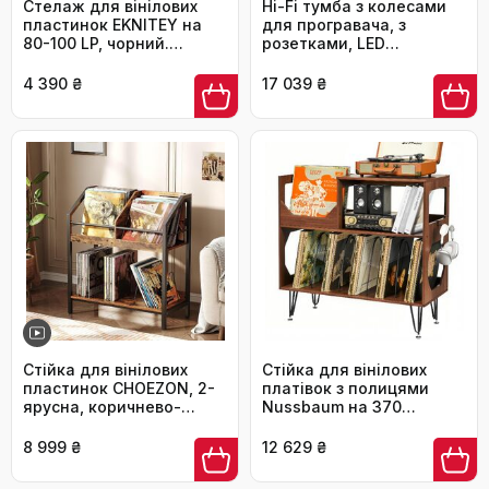
Стелаж для вінілових
Hi-Fi тумба з колесами
пластинок EKNITEY на
для програвача, з
80-100 LP, чорний.
розетками, LED
Полиця для CD та
підсвіткою, дерев'яний
журналів, міцна, проста
медіа-стійка для аудіо,
4 390 ₴
17 039 ₴
збірка
стерео, TV, 60x52x78 см
Стійка для вінілових
Стійка для вінілових
пластинок CHOEZON, 2-
платівок з полицями
ярусна, коричнево-
Nussbaum на 370
чорна, для CD та
альбомів для вітальні та
журналів
музичної кімнати
8 999 ₴
12 629 ₴