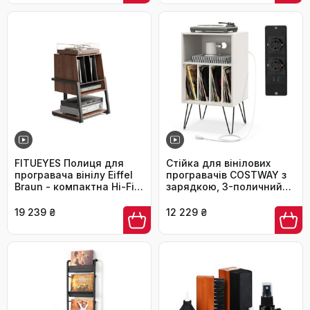
сушіння
FITUEYES Полиця для
Стійка для вінілових
програвача вінілу Eiffel
програвачів COSTWAY з
Braun - компактна Hi-Fi
зарядкою, 3-поличний
тумба для платівок
стелаж для платівок з
роздільниками, біла
19 239 ₴
12 229 ₴
48x40x88 см