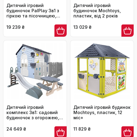
Дитячий ігровий
Дитячий ігровий
будиночок PalPlay 3в1 з
будиночок Mochtoys,
гіркою та пісочницею,
пластик, від 2 років
пластик
19 239 ₴
13 029 ₴
Дитячий ігровий
Дитячий ігровий будинок
комплекс 3в1: садовий
Mochtoys, пластик, 12
будиночок з огорожею,
міс+
столик та гірка
24 649 ₴
11 829 ₴