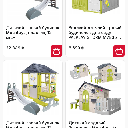
Дитячий ігровий будинок
Великий дитячий ігровий
Mochtoys, пластик, 12
будиночок для саду
міс+
PALPLAY STORM M783 з
віконницями, що
відкриваються
22 849 ₴
6 699 ₴
Дитячий ігровий будинок
Дитячий садовий
Mochtoys, пластик, 12
будиночок Mochtoys із