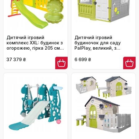
Дитячий ігровий
Дитячий ігровий
комплекс XXL: будинок з
будиночок для саду
огорожею, гірка 205 см
PalPlay, великий, з
та пісочниця
віконницями що
відкриваються, 140x111
37 379 ₴
6 699 ₴
см