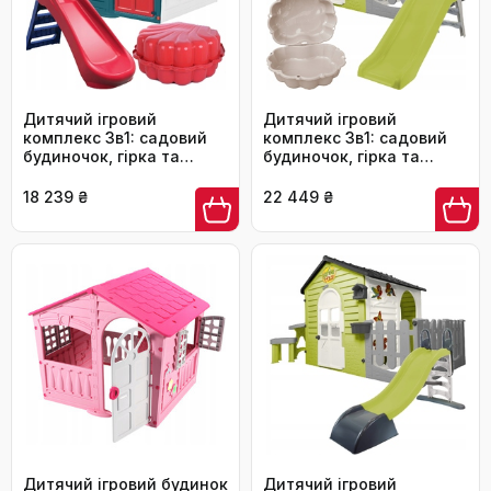
Дитячий ігровий
Дитячий ігровий
комплекс 3в1: садовий
комплекс 3в1: садовий
будиночок, гірка та
будиночок, гірка та
пісочниця (набір з 2 шт.)
пісочниця з столиком і
огорожею
18 239 ₴
22 449 ₴
Дитячий ігровий будинок
Дитячий ігровий