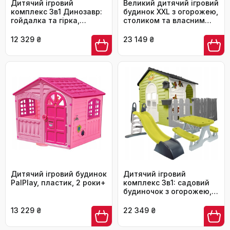
Дитячий ігровий
Великий дитячий ігровий
комплекс 3в1 Динозавр:
будинок XXL з огорожею,
гойдалка та гірка,
столиком та власним
зелений (міні-
садком (Польща)
майданчик)
12 329 ₴
23 149 ₴
Дитячий ігровий будинок
Дитячий ігровий
PalPlay, пластик, 2 роки+
комплекс 3в1: садовий
будиночок з огорожею,
столик та гірка
13 229 ₴
22 349 ₴