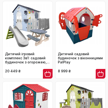
Дитячий ігровий
Дитячий садовий
комплекс 3в1: садовий
будиночок з віконницями
будиночок з огорожею,
PalPlay
столик та гірка
20 449 ₴
8 999 ₴