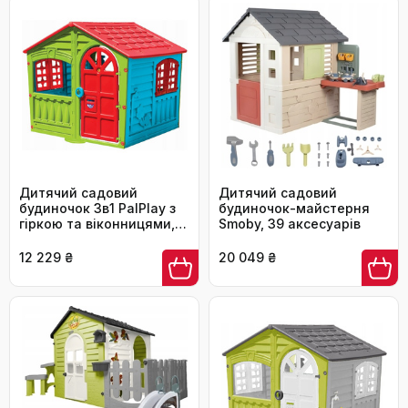
Дитячий садовий
Дитячий садовий
будиночок 3в1 PalPlay з
будиночок-майстерня
гіркою та віконницями,
Smoby, 39 аксесуарів
що відкриваються
12 229 ₴
20 049 ₴