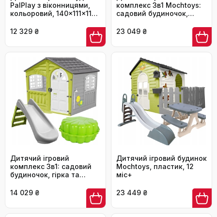
PalPlay з віконницями,
комплекс 3в1 Mochtoys:
кольоровий, 140x111x115
садовий будиночок,
см
гірка та столик з
огорожею
12 329 ₴
23 049 ₴
Дитячий ігровий
Дитячий ігровий будинок
комплекс 3в1: садовий
Mochtoys, пластик, 12
будиночок, гірка та
міс+
пісочниця (набір з 2 шт.)
14 029 ₴
23 449 ₴