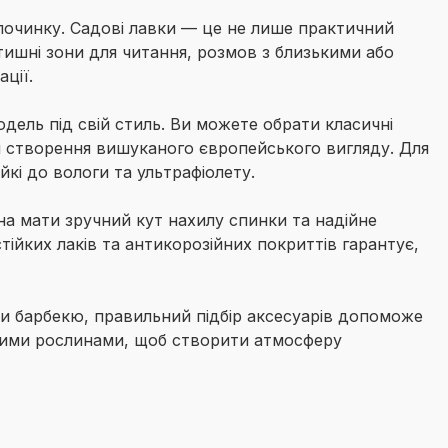
дпочинку. Садові лавки — це не лише практичний
ишні зони для читання, розмов з близькими або
ції.
дель під свій стиль. Ви можете обрати класичні
ля створення вишуканого європейського вигляду. Для
ійкі до вологи та ультрафіолету.
на мати зручний кут нахилу спинки та надійне
ійких лаків та антикорозійних покриттів гарантує,
они барбекю, правильний підбір аксесуарів допоможе
ними рослинами, щоб створити атмосферу