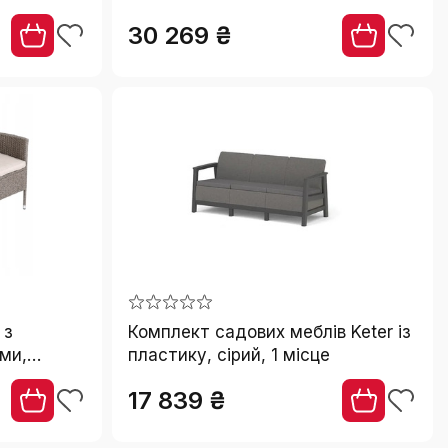
30 269 ₴
 з
Комплект садових меблів Keter із
ми,
пластику, сірий, 1 місце
320 кг,
17 839 ₴
143x64 см