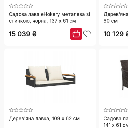
₴
₴
Halmar
1
Садова лава eHokery металева зі
Дерев'яна
Jumi
2
спинкою, чорна, 137 x 61 см
60 см
Keter
5
15 039 ₴
10 129 
Luverno
1
MultiGarden
СКИНУТИ
1
nieznany producent
4
OGRODOVIA
1
Outsunny
1
Sofotel
2
Stilista
2
vidaXL
29
Дерев'яна лавка, 109 x 62 см
Садова ла
141 x 61 с