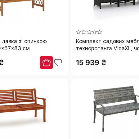
 лавка зі спинкою
Комплект садових меблі
19x67x83 см
техноротанга VidaXL, ч
предмети
 ₴
15 939 ₴