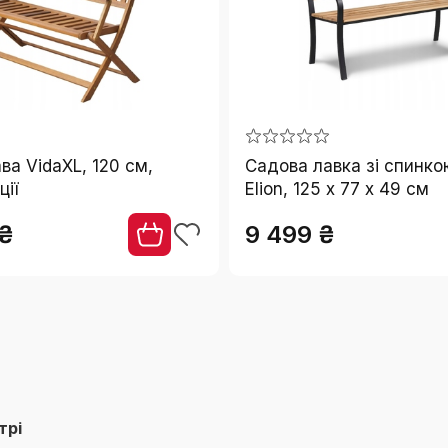
ва VidaXL, 120 см,
Садова лавка зі спинко
ції
Elion, 125 x 77 x 49 см
 ₴
9 499 ₴
трі