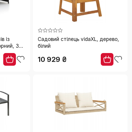
в із
Садовий стілець vidaXL, дерево,
орний, 3
білий
10 929 ₴