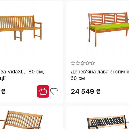
ва VidaXL, 180 см,
Дерев'яна лава зі спинк
ції
60 см
 ₴
24 549 ₴