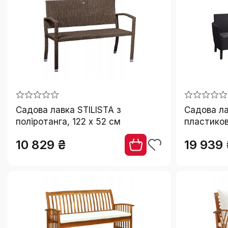
Лавки садові
Подушки і матраци для садових меблів
Садові бари
Садові будиночки для дітей
Садові дивани та лаунж-ліжка
Садові крісла-кокони
Садова лавка STILISTA з
Садова ла
поліротанга, 122 x 52 см
пластикова
Садові павільйони
76 см
Садові парасолі
10 829 ₴
19 939
Садові стільці
Садові сушарки для білизни
Садові ящики для зберігання
Столики для саду
Шезлонги