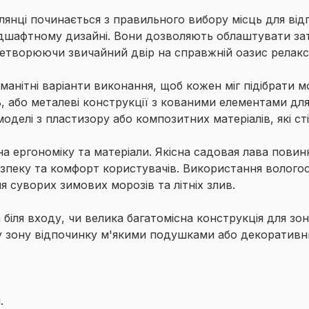
лянці починається з правильного вибору місць для ві
ндшафтному дизайні. Вони дозволяють облаштувати зат
етворюючи звичайний двір на справжній оазис релакса
нітні варіанти виконання, щоб кожен міг підібрати мо
ль, або металеві конструкції з кованими елементами д
 моделі з пластизору або композитних матеріалів, які ст
а ергономіку та матеріали. Якісна садовая лава повин
зпеку та комфорт користувачів. Використання вологост
я суворих зимових морозів та літніх злив.
 біля входу, чи велика багатомісна конструкція для з
у зону відпочинку м'якими подушками або декоратив
.