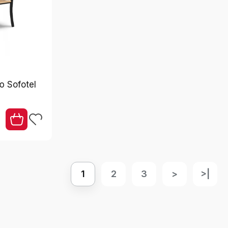
ю Sofotel
1
2
3
>
>|