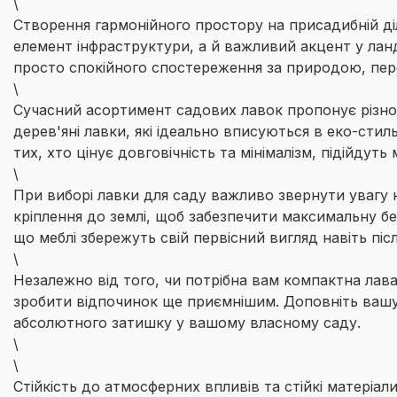
\
Створення гармонійного простору на присадибній ді
елемент інфраструктури, а й важливий акцент у ла
просто спокійного спостереження за природою, пер
\
Сучасний асортимент садових лавок пропонує різнома
дерев'яні лавки, які ідеально вписуються в еко-сти
тих, хто цінує довговічність та мінімалізм, підійдуть
\
При виборі лавки для саду важливо звернути увагу н
кріплення до землі, щоб забезпечити максимальну бе
що меблі збережуть свій первісний вигляд навіть післ
\
Незалежно від того, чи потрібна вам компактна лава
зробити відпочинок ще приємнішим. Доповніть ваш
абсолютного затишку у вашому власному саду.
\
\
Стійкість до атмосферних впливів та стійкі матеріали