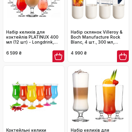
Набір келихів для
Набір склянок Villeroy &
коктейлів PLATINUX 400
Boch Manufacture Rock
мл (12 шт) - Longdrink,
Blanc, 4 шт., 300 мл,
Hurricane, для вечірок,
кришталеве скло,
прозорі скляні келихи
матова біла поверхня
6 599 ₴
4 990 ₴
для коктейлів та
моктейлів
Коктейльні келихи
Набір келихів для