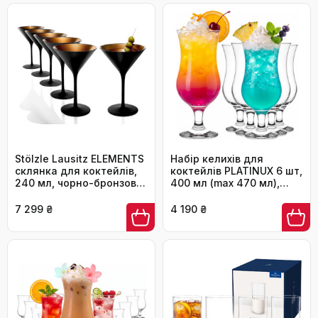
Stölzle Lausitz ELEMENTS
Набір келихів для
склянка для коктейлів,
коктейлів PLATINUX 6 шт,
240 мл, чорно-бронзова,
400 мл (max 470 мл),
6 шт.
скляні келихи для лонг
дринків, харікейн,
7 299 ₴
4 190 ₴
великі, прозорі