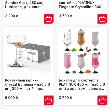
Sendez 6 шт, 480 мл,
коктейлів PLATINUX
Hurricane, для лонг
Elegante Crystalline 300
дринків та барів (Mix2)
мл, 4 шт. для лонг
дринків, кави та
3 290 ₴
3 790 ₴
коктейлів
Коктейльні келихи
Бокали для коктейлів
Crystal Bohemia - набір 6
PLATINUX 400 мл (набір 6
шт, 300 мл, стійкі до
шт.) з ефектом чорного
подряпин, миються в
омбре, скляні келихи
посудомийній машині -
для вечірок та коктейлів
5 090 ₴
3 790 ₴
Набір келихів з
кришталевого скла,
ідеальні для коктейлів,