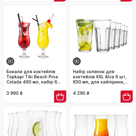
десертів та коктейлів
Бокали для коктейлів
Набір склянок для
Topkapi Tiki Beach Pina
коктейлів XXL Alva 6 шт,
Colada 460 мл, набір 6
630 мл, для кайпірини,
шт.
хайболу, води, соку, кави
з льодом, прозорі, без
3 990 ₴
4 290 ₴
свинцю, для мийки
посуду