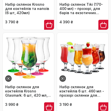
Набір склянок Krosno
Набір склянок Tiki (170-
для коктейлів та напоїв
400 мл) – прозорі, для
(6 шт, 420мл)
барів та екзотичних
коктейлів, Mai Tai,
гавайських напоїв
3 790 ₴
4 390 ₴
Набір склянок для
Набір склянок для
коктейлів Krosno
коктейлів 6 шт. 460 мл -
Glasmark: 6 шт, 420 мл,
прозорі склянки для
різнокольорові
айс-кафе, молочних
коктейлів та лонгдрінків
3 990 ₴
3 190 ₴
- ідеально для пива,