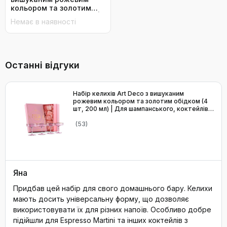
кольором та золотим
обідком (4 шт, 200 мл) |
Немає в наявності
Для шампанського,
коктейлів (Espresso
Martini, Cosmopolitan,
Daiquiri) | Скляні чаші
для бару Speakeasy
Останні відгуки
Набір келихів Art Deco з вишуканим
рожевим кольором та золотим обідком (4
шт, 200 мл) | Для шампанського, коктейлів
(Espresso Martini, Cosmopolitan, Daiquiri) |
Скляні чаші для бару Speakeasy
(53)
Яна
Придбав цей набір для свого домашнього бару. Келихи
мають досить універсальну форму, що дозволяє
використовувати їх для різних напоїв. Особливо добре
підійшли для Espresso Martini та інших коктейлів з