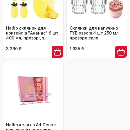
Набір склянок для
Склянки для капучино
коктейлів "Ананас" 6 шт,
FYBlossom 4 шт 250 мл
400 мл, прозорі, з
прозоре скло
рельєфом, багаторазові
для вечірок, соку, Лонг-
3 390 ₴
1 935 ₴
дрінк, у формі ананаса
Набір келихів Art Deco з
вишуканим рожевим