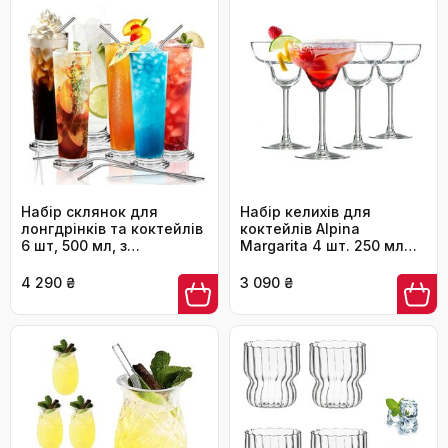
лонгдрінків та стильних
заходів, 300 мл
Набір склянок для
Набір келихів для
лонгдрінків та коктейлів
коктейлів Alpina
6 шт, 500 мл, з
Margarita 4 шт. 250 мл
аксесуарами
прозорі - для Маргарити
та екзотичних напоїв
4 290 ₴
3 090 ₴