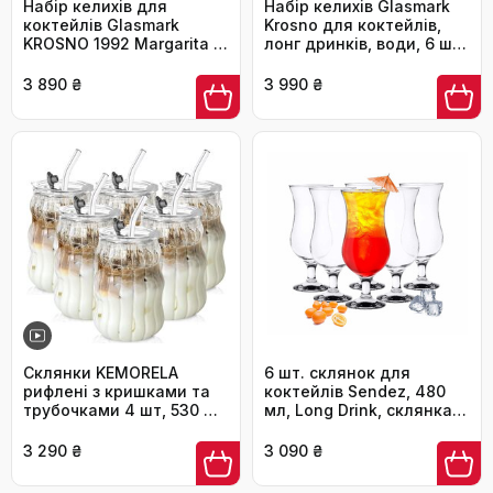
Набір келихів для
Набір келихів Glasmark
коктейлів Glasmark
Krosno для коктейлів,
KROSNO 1992 Margarita 6
лонг дринків, води, 6 шт
шт, 220 мл, червоний
x 420 мл, бірюзовий, для
посудомийної машини
3 890 ₴
3 990 ₴
Склянки KEMORELA
6 шт. склянок для
рифлені з кришками та
коктейлів Sendez, 480
трубочками 4 шт, 530 мл
мл, Long Drink, склянка
- скляні склянки з
для напоїв
боросилікатного скла
3 290 ₴
3 090 ₴
для кави, коктейлів,
маття