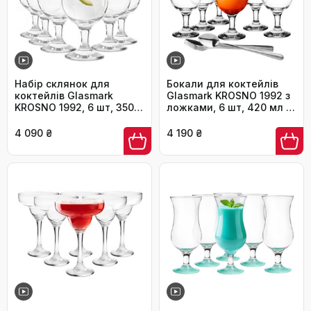
Набір склянок для
Бокали для коктейлів
коктейлів Glasmark
Glasmark KROSNO 1992 з
KROSNO 1992, 6 шт, 350
ложками, 6 шт, 420 мл -
мл, прозорі, стійкі до
склянки для пива, кави,
миття в посудомийній
води, міцні
4 090 ₴
4 190 ₴
машині