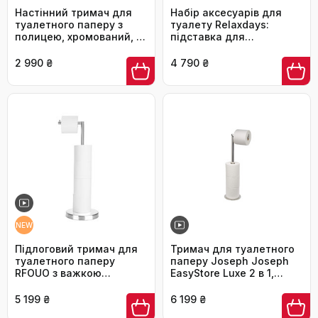
Настінний тримач для
Набір аксесуарів для
туалетного паперу з
туалету Relaxdays:
полицею, хромований, з
підставка для
місцем для 4 запасних
туалетного паперу,
рулонів
йоржик та полиця, білий,
2 990 ₴
4 790 ₴
69 x 31 x 16 см
NEW
Підлоговий тримач для
Тримач для туалетного
туалетного паперу
паперу Joseph Joseph
RFOUO з важкою
EasyStore Luxe 2 в 1,
основою, стійка для
підлоговий стійка з
рулонів з нержавіючої
преміум нержавіючої
5 199 ₴
6 199 ₴
сталі, матовий нікель
сталі, органайзер на 4