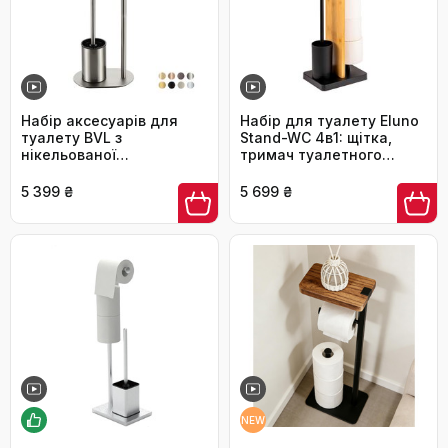
Набір аксесуарів для
Набір для туалету Eluno
туалету BVL з
Stand-WC 4в1: щітка,
нікельованої
тримач туалетного
нержавіючої сталі:
паперу, полиця, бамбук/
тримач для туалетного
метал (чорний)
5 399 ₴
5 699 ₴
паперу та ергономічна
щітка для унітаза,
матовий нікель
NEW