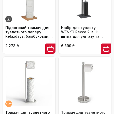
Підлоговий тримач для
Набір для туалету
туалетного паперу
WENKO Recco 2-в-1:
Relaxdays, бамбуковий, з
щітка для унітазу та
додатковим місцем для
тримач туалетного
5 рулонів, 71x19x19 см,
паперу, чорний, сталь,
2 273 ₴
6 899 ₴
чорний/натуральний
20 x 71,5 x 20 см
NEW
Тримач для туалетного
Тримач для туалетного