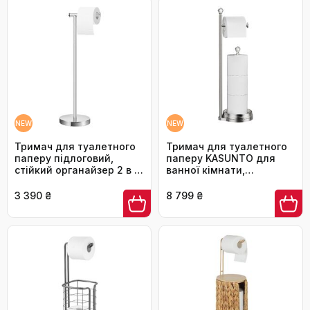
NEW
NEW
Тримач для туалетного
Тримач для туалетного
паперу підлоговий,
паперу KASUNTO для
стійкий органайзер 2 в 1
ванної кімнати,
з резервуаром для
підлоговий стійкий з
рулонів, нержавіюча
кришталевою кулею,
3 390 ₴
8 799 ₴
сталь, хром
важкий метал, колір:
матовий нікель