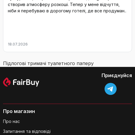
створив атмосферу розкоші. Тепер у мене відчуття,
ніби я перебуваю в дорогому готелі, де все продуман..
18.07.2026
Підлогові тримачі туалетного паперу
Приєднуйся
Про магазин
Про нас
Запитання та відповіді