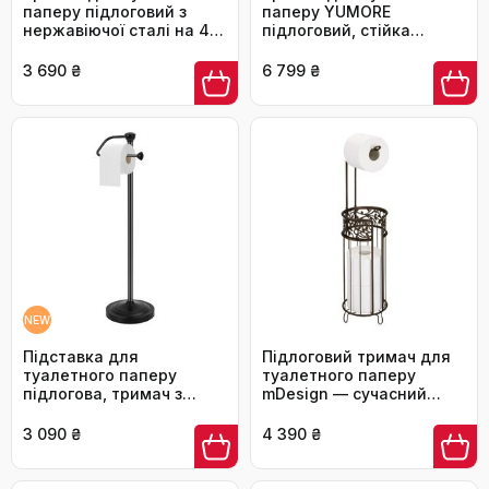
паперу підлоговий з
паперу YUMORE
нержавіючої сталі на 4
підлоговий, стійка
рулони, стійкий,
підставка з обважненою
сріблястий — для ванної
основою з нержавіючої
3 690 ₴
6 799 ₴
кімнати та вбиральні
сталі, класичний стиль,
сріблястий
NEW
Підставка для
Підлоговий тримач для
туалетного паперу
туалетного паперу
підлогова, тримач з
mDesign — сучасний
обважненою основою та
органайзер для ванної
відсіком для запасних
кімнати з відсіком на 3
3 090 ₴
4 390 ₴
рулонів, чорний
запасні рулони,
бронзовий