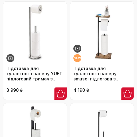
NEW
Підставка для
Підставка для
туалетного паперу YUET,
туалетного паперу
підлоговий тримач з
smusei підлогова з
нержавіючої сталі на 5
відсіком для запасних
рулонів, аксесуар для
рулонів, коричнева
3 990 ₴
4 190 ₴
ванної кімнати,
сріблястий