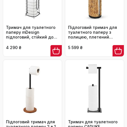
Тримач для туалетного
Підлоговий тримач для
паперу mDesign
туалетного паперу з
підлоговий, стійкий до
полицею, плетений
іржі, на 4 рулони, темно-
органайзер з водної
сірий
гіацинта в стилі Бохо (на
4 290 ₴
5 599 ₴
4 рулони), підставка для
ванної кімнати
Підлоговий тримач для
Тримач для туалетного
туалетного паперу 2 в 1
паперу CADUKE,