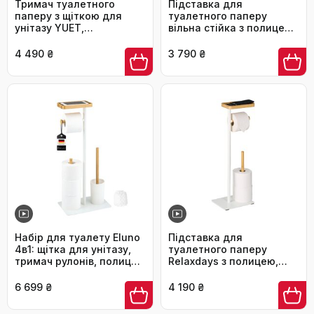
Тримач туалетного
Підставка для
паперу з щіткою для
туалетного паперу
унітазу YUET,
вільна стійка з полицею,
гальванічне покриття,
тримач на 4 рулони,
сріблястий
металевий стійкий
4 490 ₴
3 790 ₴
органайзер для
санвузла, чорний (метал
та дерево)
Набір для туалету Eluno
Підставка для
4в1: щітка для унітазу,
туалетного паперу
тримач рулонів, полиця,
Relaxdays з полицею,
бамбук/метал (білий)
вертикальний тримач
для рулонів з бамбука та
6 699 ₴
4 190 ₴
металу, білий/
натуральний