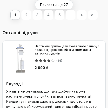
Показати ще 27
1
2
3
4
5
...
>
>|
Останні відгуки
Настінний тримач для туалетного паперу з
полицею, хромований, з місцем для 4
запасних рулонів
(56)
2 990 ₴
Едуард Ц.
Я навіть не очікувала, що така дрібничка може
настільки змінити сприйняття всієї ванної кімнати!
Раніше тут панував хаос із рулонами, що стояли в
кутку, але цей хромований тримач від niffgaff просто