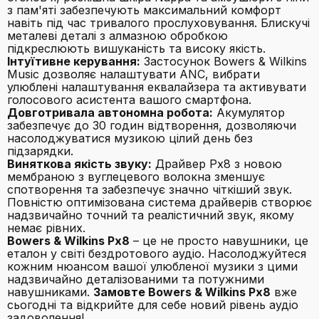
з пам'яті забезпечують максимальний комфорт
навіть під час тривалого прослуховування. Блискучі
металеві деталі з алмазною обробкою
підкреслюють вишуканість та високу якість.
Інтуїтивне керування:
Застосунок Bowers & Wilkins
Music дозволяє налаштувати ANC, вибрати
улюблені налаштування еквалайзера та активувати
голосового асистента вашого смартфона.
Довготривала автономна робота:
Акумулятор
забезпечує до 30 годин відтворення, дозволяючи
насолоджуватися музикою цілий день без
підзарядки.
Виняткова якість звуку:
Драйвер Px8 з новою
мембраною з вуглецевого волокна зменшує
спотворення та забезпечує значно чіткіший звук.
Повністю оптимізована система драйверів створює
надзвичайно точний та реалістичний звук, якому
немає рівних.
Bowers & Wilkins Px8
– це не просто навушники, це
еталон у світі бездротового аудіо. Насолоджуйтеся
кожним нюансом вашої улюбленої музики з цими
надзвичайно деталізованими та потужними
навушниками.
Замовте Bowers & Wilkins Px8
вже
сьогодні та відкрийте для себе новий рівень аудіо
задоволення!