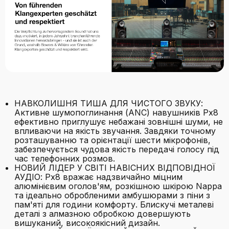
НАВКОЛИШНЯ ТИША ДЛЯ ЧИСТОГО ЗВУКУ:
Активне шумопоглинання (ANC) навушників Px8
ефективно приглушує небажані зовнішні шуми, не
впливаючи на якість звучання. Завдяки точному
розташуванню та орієнтації шести мікрофонів,
забезпечується чудова якість передачі голосу під
час телефонних розмов.
НОВИЙ ЛІДЕР У СВІТІ НАВІСНИХ ВІДПОВІДНОЇ
АУДІО: Px8 вражає надзвичайно міцним
алюмінієвим оголов'ям, розкішною шкірою Nappa
та ідеально обробленими амбушюрами з піни з
пам'яті для години комфорту. Блискучі металеві
деталі з алмазною обробкою довершують
вишуканий, високоякісний дизайн.