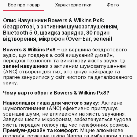
Все про товар
Характеристики
Фото
В
Опис Навушники Bowers & Wilkins Px8:
бездротові, з активним шумозаглушенням,
Bluetooth 5.0, швидка зарядка, 30 годин
відтворення, мікрофон (Over-Ear, зелені)
Bowers & Wilkins Px8
– це вершина бездротового
аудіо, що поєднує в собі вишуканий дизайн,
передові технології та виняткову якість звуку. Ці
зелені навушники
з активним шумозаглушенням
(ANC) створені для тих, хто цінує найкраще та
прагне зануритися у світ чистого та деталізованого
звуку.
Чому варто обрати Bowers & Wilkins Px8?
Навколишня тиша для чистого звуку:
Активне
шумопоглинання (ANC) ефективно приглушує
зовнішні шуми, не впливаючи на якість звучання.
Завдяки шести мікрофонам, забезпечується чудова
якість передачі голосу під час телефонних розмов.
Преміум-дизайн та комфорт:
Міцне алюмінієве
оголов'я, розкішна шкіра Nappa та амбушюри з піни