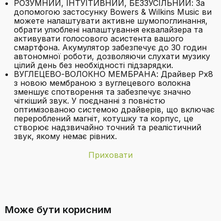
РОЗУМНИЙ, ІНТУЇТИВНИЙ, БЕЗЗУСІЛЬНИЙ: За
допомогою застосунку Bowers & Wilkins Music ви
можете налаштувати активне шумопоглинання,
обрати улюблені налаштування еквалайзера та
активувати голосового асистента вашого
смартфона. Акумулятор забезпечує до 30 годин
автономної роботи, дозволяючи слухати музику
цілий день без необхідності підзарядки.
ВУГЛЕЦЕВО-ВОЛОКНО МЕМБРАНА: Драйвер Px8
з новою мембраною з вуглецевого волокна
зменшує спотворення та забезпечує значно
чіткіший звук. У поєднанні з повністю
оптимізованою системою драйверів, що включає
перероблений магніт, котушку та корпус, це
створює надзвичайно точний та реалістичний
звук, якому немає рівних.
Приховати
Бренд
Bowers & Wilkins
З чого складається конструкція
Батареї
1 літій-іонний акумулятор необхідний
навушників Px8?
(входить до комплекту).
Може бути корисним