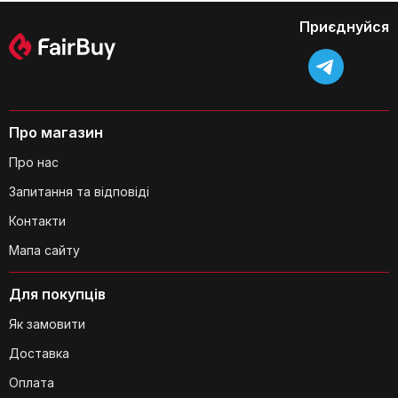
помаранчеві
Приєднуйся
Чи можна налаштувати рівень
шумопоглинання?
Про магазин
Про нас
Запитання та відповіді
Контакти
Мапа сайту
Для покупців
Який термін служби акумулятора
навушників Px8?
Як замовити
Доставка
Оплата