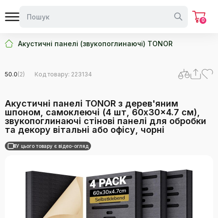
0
Акустичні панелі (звукопоглинаючі) TONOR
50.0
(2)
Код товару: 223134
Акустичні панелі TONOR з дерев'яним
шпоном, самоклеючі (4 шт, 60x30x4.7 см),
звукопоглинаючі стінові панелі для обробки
та декору вітальні або офісу, чорні
У цього товару є відео-огляд