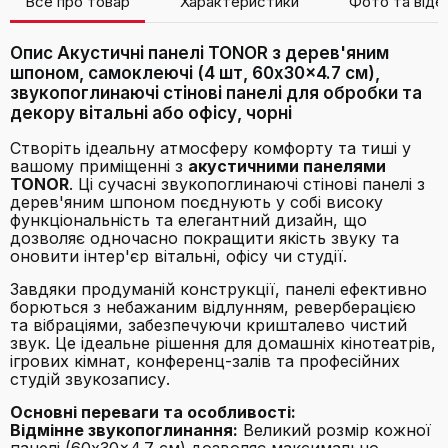
Все про товар
Характеристики
Фото та віде
Опис Акустичні панелі TONOR з дерев'яним
шпоном, самоклеючі (4 шт, 60x30x4.7 см),
звукопоглинаючі стінові панелі для обробки та
декору вітальні або офісу, чорні
Створіть ідеальну атмосферу комфорту та тиші у
вашому приміщенні з
акустичними панелями
TONOR
. Ці сучасні звукопоглинаючі стінові панелі з
дерев'яним шпоном поєднують у собі високу
функціональність та елегантний дизайн, що
дозволяє одночасно покращити якість звуку та
оновити інтер'єр вітальні, офісу чи студії.
Завдяки продуманій конструкції, панелі ефективно
борються з небажаним відлунням, реверберацією
та вібраціями, забезпечуючи кришталево чистий
звук. Це ідеальне рішення для домашніх кінотеатрів,
ігрових кімнат, конференц-залів та професійних
студій звукозапису.
Основні переваги та особливості:
Відмінне звукопоглинання:
Великий розмір кожної