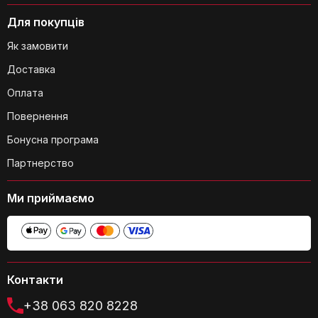
Для покупців
Як замовити
Доставка
Як саме панелі впливають на якість
Оплата
звуку в кімнаті?
Повернення
Бонусна програма
Партнерство
Ми приймаємо
На які поверхні можна наклеїти ці
акустичні панелі?
Контакти
+38 063 820 8228