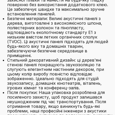
поверхню без використання додаткового клею.
Це забезпечує швидке та максимально зручне
встановлення панелей.
Безпечні матеріали: Великі акустичні панелі з
дерева, виготовлені з високоякісного шпона,
поліестерних волокон та пінопласту,
відповідають екологічному стандарту E1 з
низьким вмістом летких органічних сполук
(TVOC). Ці акустичні панелі підходять для людей
будь-якого віку та домашніх тварин,
забезпечуючи безпечне середовище в
приміщенні.
Стильний декоративний дизайн: ці дерев'яні
стенові панелі покращують звукоізоляцію та
слугують елегантним настінним декором, при
цьому колір виробу повністю відповідає
зображенню. Ідеально підходять для студій
звукозапису, домашніх кінотеатрів, віталень,
ігрових кімнат та конференц-залів.
Після покупки: Наша упаковка розроблена для
посиленого захисту, щоб продукт залишався
неушкодженим під час транспортування. Після
отримання товару, якщо виникнуть будь-які
проблеми, наші професійні інженери з акустики