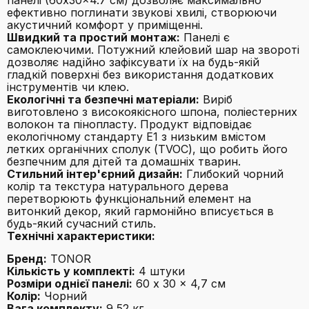
панелі (60x30x4.7 см) дозволяє максимально
ефективно поглинати звукові хвилі, створюючи
акустичний комфорт у приміщенні.
Швидкий та простий монтаж:
Панелі є
самоклеючими. Потужний клейовий шар на звороті
дозволяє надійно зафіксувати їх на будь-якій
гладкій поверхні без використання додаткових
інструментів чи клею.
Екологічні та безпечні матеріали:
Виріб
виготовлено з високоякісного шпона, поліестерних
волокон та пінопласту. Продукт відповідає
екологічному стандарту E1 з низьким вмістом
летких органічних сполук (TVOC), що робить його
безпечним для дітей та домашніх тварин.
Стильний інтер'єрний дизайн:
Глибокий чорний
колір та текстура натурального дерева
перетворюють функціональний елемент на
витонкий декор, який гармонійно вписується в
будь-який сучасний стиль.
Технічні характеристики:
Бренд:
TONOR
Кількість у комплекті:
4 штуки
Розміри однієї панелі:
60 x 30 x 4,7 см
Колір:
Чорний
Вага комплекту:
9,52 кг