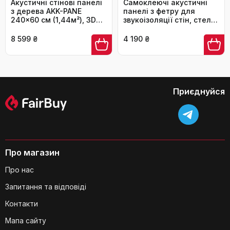
Акустичні стінові панелі
Самоклеючі акустичні
з дерева AKK-PANE
панелі з фетру для
240x60 см (1,44м²), 3D
звукоізоляції стін, стелі
панелі для шумоізоляції
та дверей, 12 шт
стін у вітальню, кухню та
(30x30x0.9 см), 1.08㎡,
8 599 ₴
4 190 ₴
офіс, колір: Класичний
темно-сірі —
дуб
шумопоглинаючі плити
З яких матеріалів виготовлені ці
для студії, вітальні та
звукопоглинаючі панелі?
офісу
Приєднуйся
Про магазин
Чи є ці панелі безпечними для дітей
Про нас
та домашніх тварин?
Запитання та відповіді
Контакти
Мапа сайту