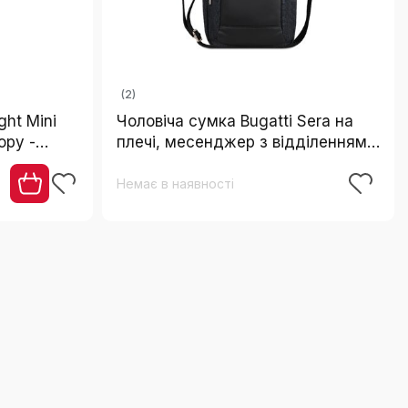
(2)
ght Mini
Чоловіча сумка Bugatti Sera на
ору -
плечі, месенджер з відділенням
для планшета, антрацит, S
Немає в наявності