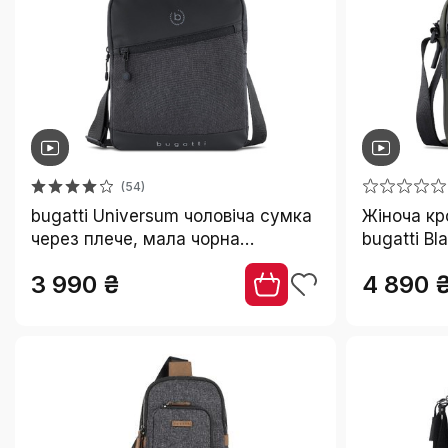
₴
₴
СКИНУТИ
(54)
bugatti Universum чоловіча сумка
Жіноча кр
через плече, мала чорна
bugatti Bl
месенджер-сумка
універсал
3 990 ₴
4 890 