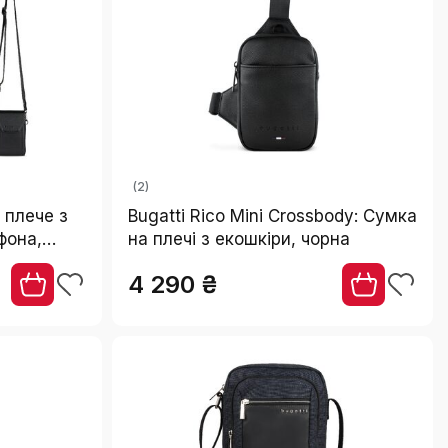
(2)
 плече з
Bugatti Rico Mini Crossbody: Сумка
фона,
на плечі з екошкіри, чорна
рна
4 290 ₴