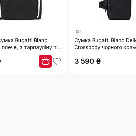
(2)
сумка Bugatti Blanc
Сумка Bugatti Blanc Deli
 плече, з та́рпауліну та
Crossbody чорного коль
чорна
унісекс, на плече, міні
₴
3 590 ₴