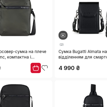
(2)
осовер-сумка на плече
Сумка Bugatti Almata на
anc, компактна і
відділенням для смарт
ьна
кросбоді для жінок, чо
₴
4 990 ₴