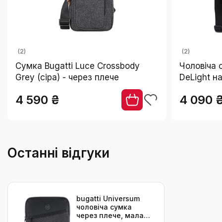
(2)
(2)
Сумка Bugatti Luce Crossbody
Чоловіча 
Grey (сіра) - через плече
DeLight на
нейлону, 
4 590 ₴
4 090 
Останні відгуки
bugatti Universum
чоловіча сумка
через плече, мала