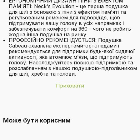
ЕРГОНОМІЧНИЙ ДИЗАЙН ПІНИ З ЕФЕКТОМ
ПАМ'ЯТІ: Neck's Evolution - це перша подушка
для шиї з основою з піни з ефектом пам'яті та
регульованим ременем для підборіддя, щоб
підтримувати вашу голову в усіх напрямках і
забезпечувати комфорт на 360 - чого не робить
жодна інша подушка на ринку
ПРОФЕСІЙНО РЕКОМЕНДУЄТЬСЯ: Подушка
Cabeau схвалена експертами-ортопедами і
рекомендується для підтримки будь-якої сидячої
активності, яка втомлює м'язи, що підтримують
голову. Насолоджуйтесь повною підтримкою та
розслабленням з нашою подушкою-підголівником
для шиї, хребта та голови.
Приховати
Бренд
Cabeau
З чого виготовлена подушка Cabeau
Вага виробу
329 г
Evolution TNE S3 Berlin?
Може бути корисним
Віковий діапазон
Дорослих
(опис)