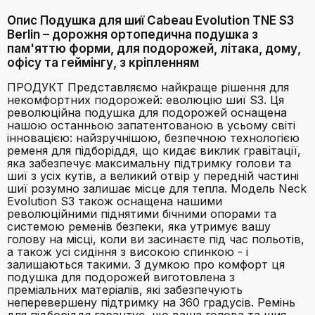
Опис Подушка для шиї Cabeau Evolution TNE S3
Berlin – дорожня ортопедична подушка з
пам'яттю форми, для подорожей, літака, дому,
офісу та геймінгу, з кріпленням
ПРОДУКТ Представляємо найкраще рішення для
некомфортних подорожей: еволюцію шиї S3. Ця
революційна подушка для подорожей оснащена
нашою останньою запатентованою в усьому світі
інновацією: найзручнішою, безпечною технологією
ременя для підборіддя, що кидає виклик гравітації,
яка забезпечує максимальну підтримку голови та
шиї з усіх кутів, а великий отвір у передній частині
шиї розумно залишає місце для тепла. Модель Neck
Evolution S3 також оснащена нашими
революційними піднятими бічними опорами та
системою ременів безпеки, яка утримує вашу
голову на місці, коли ви засинаєте під час польотів,
а також усі сидіння з високою спинкою - і
залишаються такими. З думкою про комфорт ця
подушка для подорожей виготовлена з
преміальних матеріалів, які забезпечують
неперевершену підтримку на 360 градусів. Ремінь