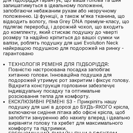
для підборіддя гарантує, що ваша голова та шия
залишатимуться в ідеальному положенні,
запобігаючи небажаним рухам або незручному
положенню. Ці функції, а також м'яка тканина, що
відводить вологу, піна Grey DNA преміум-класу, що
підлягає переробці, і дорожній чохол, що входить
до комплекту, який стискає подушку до чверті
розміру та надійно кріпиться до вашої сумки чи
валізи, роблять подушку для шиї Evolution Neck
найкращою подушкою для подорожей на ринку -
гарантовано
ТЕХНОЛОГІЯ РЕМЕНЯ ДЛЯ ПІДБОРІДДЯ:
Повністю настроювана посадка запобігає
хитанню голови. Інноваційна подушка для
подорожей утримує рот закритим і фіксує голову.
Відкрита конструкція горловини забезпечує
індивідуальну посадку та оптимальне
розсіювання тепла для комфорту.
ЕКСКЛЮЗИВНІ РЕМЕНІ S3 - Прикріпіть нашу
подушку для шиї в дорозі до БУДЬ-ЯКОГО крісла,
включаючи сидіння літака або офісні крісла, щоб
запобігти зануренню або нахилу вперед і ідеально
вирівняти голову та хребет для максимального
комфорту та підтримки.