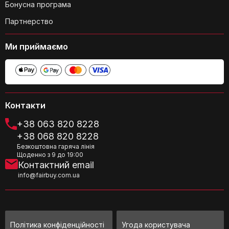
Бонусна програма
Партнерство
Який колір подушки Cabeau Evolution
TNE S3 Berlin?
Ми приймаємо
Чи компактна подушка у складеному
стані?
Контакти
+38 063 820 8228
+38 068 820 8228
Безкоштовна гаряча лінія
Щоденно з 9 до 19:00
Контактний email
info@fairbuy.com.ua
Чи впливає наявність отвору в
передній частині шиї на комфорт?
Політика конфіденційності
Угода користувача