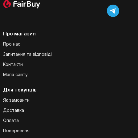
Про магазин
Чи зручна подушка для тривалих
Про нас
подорожей?
Запитання та відповіді
Контакти
Мапа сайту
Для покупців
Чи підходить подушка для
Як замовити
використання вдома чи в офісі?
Доставка
Оплата
Повернення