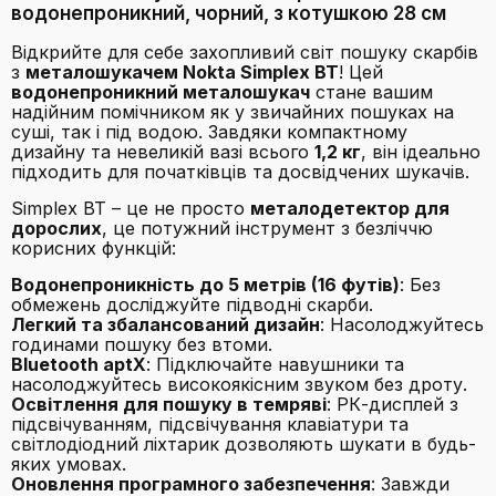
водонепроникний, чорний, з котушкою 28 см
Відкрийте для себе захопливий світ пошуку скарбів
з
металошукачем Nokta Simplex BT
! Цей
водонепроникний металошукач
стане вашим
надійним помічником як у звичайних пошуках на
суші, так і під водою. Завдяки компактному
дизайну та невеликій вазі всього
1,2 кг
, він ідеально
підходить для початківців та досвідчених шукачів.
Simplex BT – це не просто
металодетектор для
дорослих
, це потужний інструмент з безліччю
корисних функцій:
Водонепроникність до 5 метрів (16 футів)
: Без
обмежень досліджуйте підводні скарби.
Легкий та збалансований дизайн
: Насолоджуйтесь
годинами пошуку без втоми.
Bluetooth aptX
: Підключайте навушники та
насолоджуйтесь високоякісним звуком без дроту.
Освітлення для пошуку в темряві
: РК-дисплей з
підсвічуванням, підсвічування клавіатури та
світлодіодний ліхтарик дозволяють шукати в будь-
яких умовах.
Оновлення програмного забезпечення
: Завжди