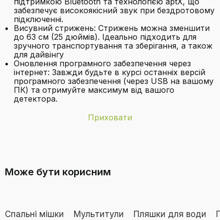
підтримкою Bluetooth та технологією aptX, що
забезпечує високоякісний звук при бездротовому
підключенні.
Висувний стрижень: Стрижень можна зменшити
до 63 см (25 дюймів). Ідеально підходить для
зручного транспортування та зберігання, а також
для дайвінгу
Оновлення програмного забезпечення через
інтернет: Завжди будьте в курсі останніх версій
програмного забезпечення (через USB на вашому
ПК) та отримуйте максимум від вашого
детектора.
Приховати
Бренд
NOKTA DETECTION TECHNOLOGIES
Яка глибина сканування
Батареї
1 літій-полімерний акумулятор необхідний
металошукача Nokta Simplex BT?
(входить до комплекту).
Може бути корисним
Вага товару
1,2 кілограми
Колір
Чорний
Спальні мішки
Мультитули
Пляшки для води