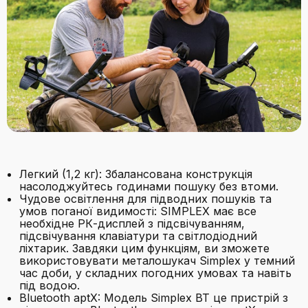
Легкий (1,2 кг): Збалансована конструкція
насолоджуйтесь годинами пошуку без втоми.
Чудове освітлення для підводних пошуків та
умов поганої видимості: SIMPLEX має все
необхідне РК-дисплей з підсвічуванням,
підсвічування клавіатури та світлодіодний
ліхтарик. Завдяки цим функціям, ви зможете
використовувати металошукач Simplex у темний
час доби, у складних погодних умовах та навіть
під водою.
Bluetooth aptX: Модель Simplex BT це пристрій з