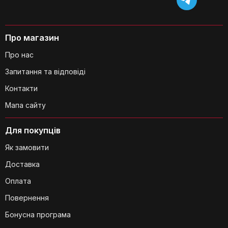
Які особливості дисплея
металошукача?
Про магазин
Про нас
Запитання та відповіді
Контакти
Мапа сайту
Чи можна підключити навушники до
Для покупців
металошукача?
Як замовити
Доставка
Оплата
Повернення
З чого виготовлений стрижень
Бонусна програма
металошукача?