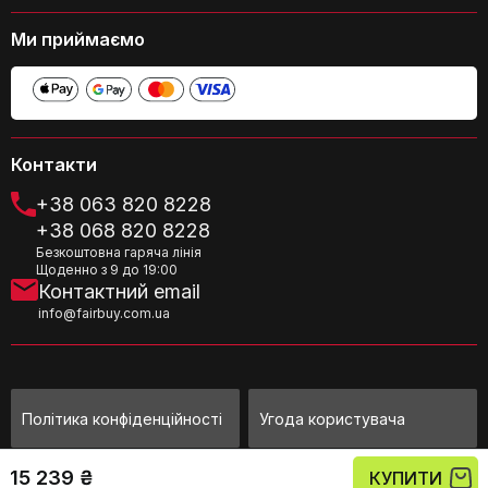
Сертифікати
CE
Ми приймаємо
відповідності
Ширина виробу
37,00 см
Чи підходить ця люстра для
встановлення у ванній кімнаті?
Вага
5 кг
Контакти
Розмір
37.00 см x 37.00 см x 143.00 см
+38 063 820 8228
+38 068 820 8228
Категорія:
Підвісні та стельові світильники TK-Lighting
Безкоштовна гаряча лінія
Щоденно з 9 до 19:00
Контактний email
info@fairbuy.com.ua
Які кольори мають скляні елементи
цієї моделі?
Політика конфіденційності
Угода користувача
15 239 ₴
©Fairbuy Україна 2010 - 2026
КУПИТИ