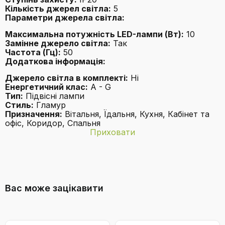
Кількість джерел світла:
5
Параметри джерела світла:
Максимальна потужність LED-лампи (Вт):
10
Замінне джерело світла:
Так
Частота (Гц):
50
Додаткова інформація:
Джерело світла в комплекті:
Ні
Енергетичний клас:
A - G
Тип:
Підвісні лампи
Стиль:
Гламур
Призначення:
Вітальня, Їдальня, Кухня, Кабінет та
офіс, Коридор, Спальня
Приховати
Бренд
TK-Lighting
Який стиль інтер'єру найкраще
EAN
5906135111497
підійде для люстри TK-Lighting LAVA?
Вас може зацікавити
Клас
F
енергоефективності
Колекція
ЛАВА