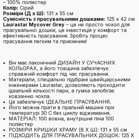
– 100% поліестер
Колір:
Сірий
Розміри (Д x Ш):
131 x 55 см
Сумісність з прасувальними дошками:
125 x 42 см
Laurastar Mycover Grey
– це не просто чохол для
прасувальної дошки, це інвестиція у комфорт та
ефективність прасування. Зробіть процес
прасування легким та приємним!
Він має лаконічний ДИЗАЙН У СУЧАСНИХ
КОЛЬОРАХ, а його товщина забезпечує
справжній комфорт під час прасування.
Матеріали, спеціально підібрані швейцарськими
інженерами Laurastar, дозволяють проходити
ідеальній кількості пари, а гумка запобігає
ковзанню чохла.
Це забезпечує ІДЕАЛЬНЕ ПРАСУВАННЯ.
Його можна прати в пральній машині при
температурі 30 C без циклу віджимання.
МАТЕРІАЛ: 100 вовна, внутрішня піна 100
поліестер
РОЗМІРИ КРИШКИ ХРАМУ (В Х Ш): 131 х 55 см
ПІДХОДИТЬ ДЛЯ ПРАСУВАЛЬНИХ ДОЩОК: 125 X