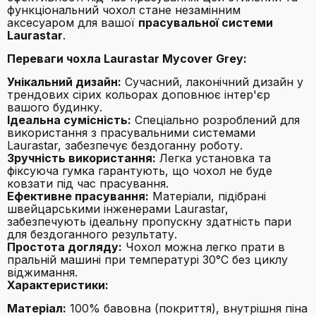
функціональний чохол стане незамінним
аксесуаром для вашої
прасувальної системи
Laurastar
.
Переваги чохла Laurastar Mycover Grey:
Унікальний дизайн:
Сучасний, лаконічний дизайн у
трендових сірих кольорах доповнює інтер'єр
вашого будинку.
Ідеальна сумісність:
Спеціально розроблений для
використання з прасувальними системами
Laurastar, забезпечує бездоганну роботу.
Зручність використання:
Легка установка та
фіксуюча гумка гарантують, що чохол не буде
ковзати під час прасування.
Ефективне прасування:
Матеріали, підібрані
швейцарськими інженерами Laurastar,
забезпечують ідеальну пропускну здатність пари
для бездоганного результату.
Простота догляду:
Чохол можна легко прати в
пральній машині при температурі 30°C без циклу
віджимання.
Характеристики:
Матеріал:
100% бавовна (покриття), внутрішня піна