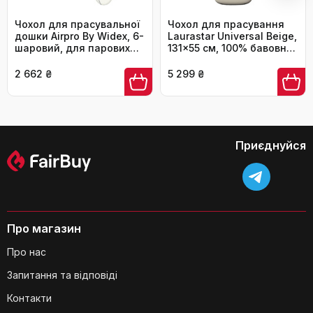
Чохол для прасувальної
Чохол для прасування
дошки Airpro By Widex, 6-
Laurastar Universal Beige,
шаровий, для парових
131x55 см, 100% бавовна,
прасок, XL (до 125x50
для всіх прасувальних
см), швидке прасування,
дощок, стійкий до
2 662 ₴
5 299 ₴
європейська якість
прання
Чи можна використовувати чохол з
парогенератором інших виробників?
Приєднуйся
Про магазин
Про нас
Чи впливає колір чохла на якість
Запитання та відповіді
прасування?
Контакти