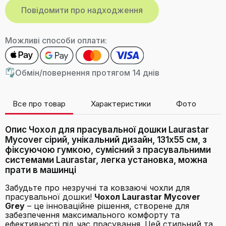
Можливі способи оплати:
Обмін/повернення протягом 14 днів
Все про товар
Характеристики
Фото
В
Опис Чохол для прасувальної дошки Laurastar
Mycover сірий, унікальний дизайн, 131x55 см, з
фіксуючою гумкою, сумісний з прасувальними
системами Laurastar, легка установка, можна
прати в машинці
Забудьте про незручні та ковзаючі чохли для
прасувальної дошки!
Чохол Laurastar Mycover
Grey
– це інноваційне рішення, створене для
забезпечення максимального комфорту та
ефективності під час прасування. Цей стильний та