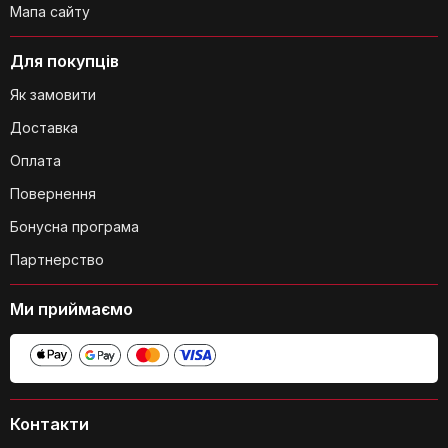
Мапа сайту
Для покупців
Як замовити
Доставка
Чи потрібно використовувати якісь
спеціальні засоби для догляду за
Оплата
чохлом?
Повернення
Бонусна програма
Партнерство
Ми приймаємо
Чи впливає товщина чохла на
комфорт прасування?
Контакти