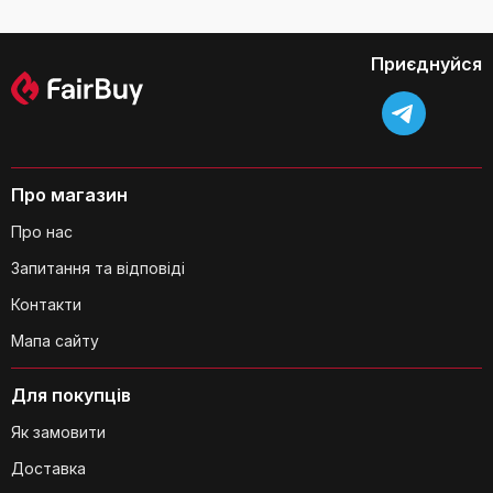
для пристроїв до 40x22
см, колір Denim Black,
124x38 см
Приєднуйся
З чого виготовлений чохол для
прасувальної дошки?
Про магазин
Про нас
Запитання та відповіді
Контакти
Мапа сайту
Чи є якісь особливі вимоги до догляду
за прасувальною дошкою?
Для покупців
Як замовити
Доставка