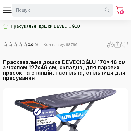
0
Прасувальні дошки DEVECİOĞLU
0.0
(0)
Код товару: 68796
Праскавальна дошка DEVECIOĞLU 170x48 см
з чохлом 127x46 см, складна, для парових
прасок та станцій, настільна, стільниця для
прасування