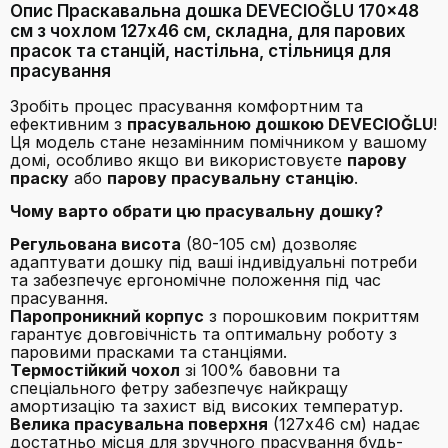
Опис Праскавальна дошка DEVECIOĞLU 170x48
см з чохлом 127x46 см, складна, для парових
прасок та станцій, настільна, стільниця для
прасування
Зробіть процес прасування комфортним та
ефективним з
прасувальною дошкою DEVECIOĞLU
!
Ця модель стане незамінним помічником у вашому
домі, особливо якщо ви використовуєте
парову
праску
або
парову прасувальну станцію
.
Чому варто обрати цю прасувальну дошку?
Регульована висота
(80-105 см) дозволяє
адаптувати дошку під ваші індивідуальні потреби
та забезпечує ергономічне положення під час
прасування.
Паропроникний корпус
з порошковим покриттям
гарантує довговічність та оптимальну роботу з
паровими прасками та станціями.
Термостійкий чохол
зі 100% бавовни та
спеціального фетру забезпечує найкращу
амортизацію та захист від високих температур.
Велика прасувальна поверхня
(127x46 см) надає
достатньо місця для зручного прасування будь-