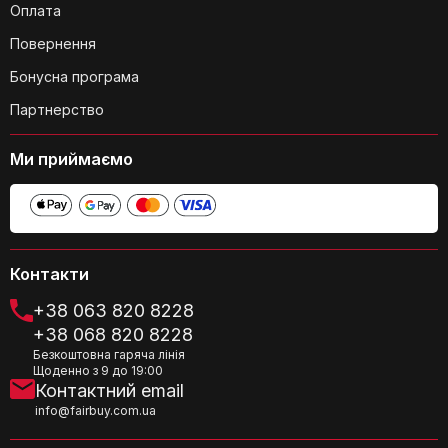
Оплата
Повернення
Чи є силіконовий лоток для праски
Бонусна програма
знімний?
Партнерство
Ми приймаємо
Які розміри прасувальної поверхні?
Контакти
+38 063 820 8228
+38 068 820 8228
Безкоштовна гаряча лінія
Щоденно з 9 до 19:00
Контактний email
Чи підходить ця дошка для
info@fairbuy.com.ua
прасування великих предметів одягу,
таких як постільна білизна?