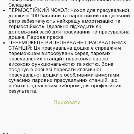
Складная
ТЕРМОСТІЙКИЙ ЧОХОЛ: Чохол для прасувальної
дошки зі 100 бавовни та паростійкий спеціальний
фетр забезпечують найкращу амортизацію та
термостійкість. Ідеально підходить як
допоміжний засіб для прасування та прасувальна
дошка. Парова праска
ПЕРЕМОЖЕЦЬ ВИПРОБУВАНЬ ПРАСУВАЛЬНИХ
СТАНЦІЙ: Ця прасувальна дошка є справжнім
переможцем випробувань серед парових
прасувальних станцій і переконує своєю
високою функціональністю та якістю. Вона
поєднує в собі всі переваги класичної
прасувальної дошки з особливими вимогами
сучасних парових прасувальних станцій, що
робить її ідеальним вибором для професійних
результатів.
Приховати
Бренд
DEVECİOĞLU
З якого матеріалу виготовлена рама
Вага виробу
11,6 кілограмів
прасувальної дошки?