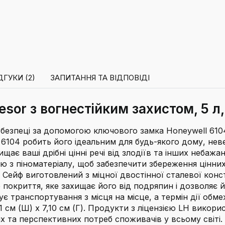
ДГУКИ (2)
ЗАПИТАННЯ ТА ВІДПОВІДІ
esor з вогнестійким захистом, 5 
чі в безпеці за допомогою ключового замка Honeywell 61
 6104 робить його ідеальним для будь-якого дому, неве
ає ваші дрібні цінні речі від злодіїв та інших небаж
з піноматеріалу, щоб забезпечити збереження цінних р
. Сейф виготовлений з міцної двостінної сталевої конс
покриття, яке захищає його від подряпин і дозволяє 
є транспортування з місця на місце, а термін дії обмеж
x 11 см (Ш) x 7,10 см (Г). Продукти з ліцензією LH вико
х та перспективних потреб споживачів у всьому світі