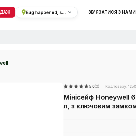
ОДАЖ
ЗВ'ЯЗАТИСЯ З НАМИ
Bug happened, sorry
+38 068 820 8228
ПН-ВС 9:00 - 19:00
ell
5.0
(2)
Код товару: 125
Мінісейф Honeywell 6
л, з ключовим замко