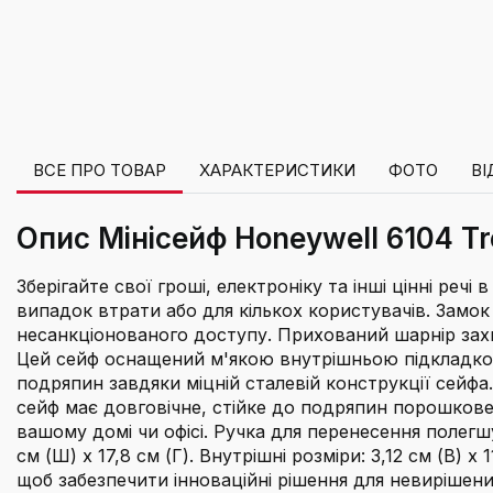
ВСЕ ПРО ТОВАР
ХАРАКТЕРИСТИКИ
ФОТО
ВІ
Опис Мінісейф Honeywell 6104 Tr
Зберігайте свої гроші, електроніку та інші цінні ре
випадок втрати або для кількох користувачів. Замок
несанкціонованого доступу. Прихований шарнір захищ
Цей сейф оснащений м'якою внутрішньою підкладкою 
подряпин завдяки міцній сталевій конструкції сейфа
сейф має довговічне, стійке до подряпин порошкове 
вашому домі чи офісі. Ручка для перенесення полегшу
см (Ш) x 17,8 см (Г). Внутрішні розміри: 3,12 см (В) 
щоб забезпечити інноваційні рішення для невирішени