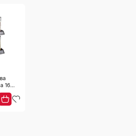
1
1
Чорний
лення сейфа?
егковий сталь
ова
а 16
ня для лампи,
настінне
Ні
6104