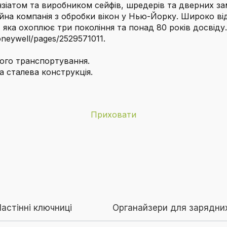
нзіатом та виробником сейфів, шредерів та дверних за
ейна компанія з обробки вікон у Нью-Йорку. Широко від
, яка охоплює три покоління та понад 80 років досвід
oneywell/pages/2529571011.
ного транспортування.
 сталева конструкція.
Приховати
Honeywell
ейфі Honeywell 6104?
Ні
7,9 фунта
астінні ключниці
Органайзери для зарядних
6104