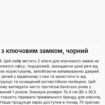
л, з ключовим замком, чорний
04. Цей сейф містить 2 ключі для ключового замка на
ликого офісу, подорожей, захищаючи цінні речі від
аних користувачів, запобігаючи виламуванню дверей.
ечей у відмінному стані та захистити їх від
трукції та оснащений вогнестійкою ізоляцією. Цей
йому виглядати чисто протягом багатьох років у
ений 1 роком. Зовнішні розміри: 10,4 см (В) x 30,5
ристовують переваги преміального бренду для клієнтів,
. Наша продукція зараз доступна в понад 70 країнах