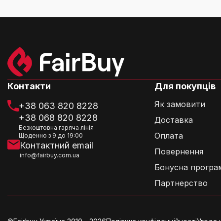
Розмір
32.26 см x 2
Чи підходить сейф для зберігання електро
Категорія:
Се
Хто є виробником цього сейфа?
Контакти
Для покупців
Як замовити
+38 063 820 8228
+38 068 820 8228
Доставка
Безкоштовна гаряча лінія
Оплата
Щоденно з 9 до 19:00
Чи є в сейфі м'які внутрішні стінки?
Контактний email
Повернення
info@fairbuy.com.ua
Бонусна програ
Партнерство
Який тип блокування використовується у 