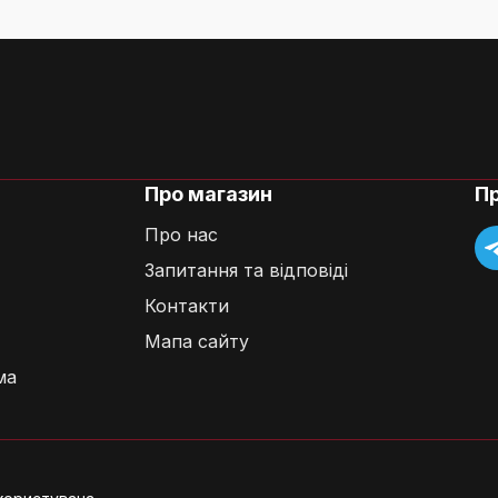
2.35 см x 10.41
ніки?
см
йфи Honeywell
Про магазин
П
Про нас
Запитання та відповіді
Контакти
Мапа сайту
ма
сейфі?