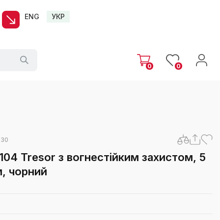
ENG
УКР
0
0
030
104 Tresor з вогнестійким захистом, 5
м, чорний