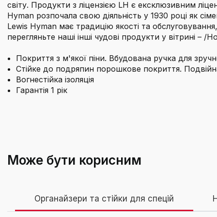
світу. Продукти з ліцензією LH є ексклюзивним ліце
Hyman розпочала свою діяльність у 1930 році як сім
Lewis Hyman має традицію якості та обслуговування
перегляньте наші інші чудові продукти у вітрині – /H
Покриття з м'якої піни. Вбудована ручка для зруч
Стійке до подряпин порошкове покриття. Подвійна
Вогнестійка ізоляція
Гарантія 1 рік
Бренд
Який об'єм внутрішнього простору у мініс
Батарейки в комплекті
Може бути корисним
Вага товару
Чи можна цей сейф закріпити до стіни?
Органайзери та стійки для спецій
Н
Включені компоненти