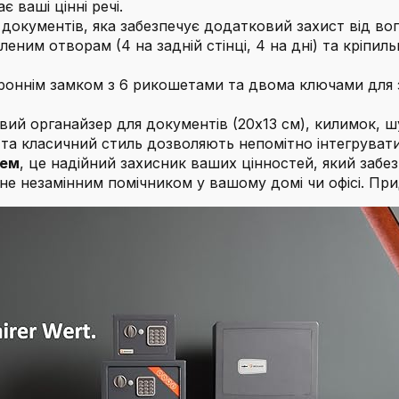
 ваші цінні речі.
 документів, яка забезпечує додатковий захист від во
ним отворам (4 на задній стінці, 4 на дні) та кріпиль
ннім замком з 6 рикошетами та двома ключами для зр
ий органайзер для документів (20x13 см), килимок, шу
 та класичний стиль дозволяють непомітно інтегрувати 
чем
, це надійний захисник ваших цінностей, який забезп
тане незамінним помічником у вашому домі чи офісі. П