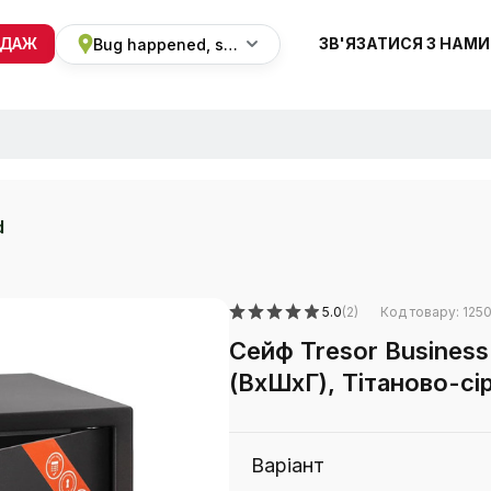
ОДАЖ
ЗВ'ЯЗАТИСЯ З НАМИ
Bug happened, sorry
+38 068 820 8228
ПН-ВС 9:00 - 19:00
d
5.0
(2)
Код товару: 125
Сейф Tresor Busines
(ВxШxГ), Тітаново-сі
Варіант