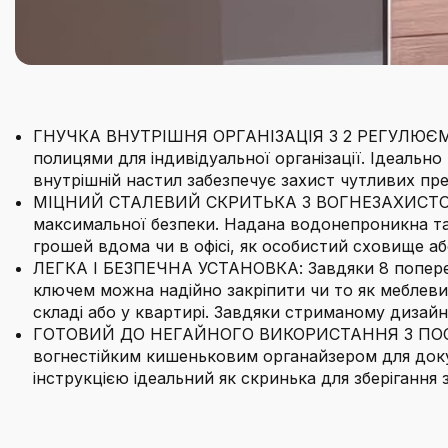
ГНУЧКА ВНУТРІШНЯ ОРГАНІЗАЦІЯ З 2 РЕГУЛЮЄМНИ
полицями для індивідуальної організації. Ідеально 
внутрішній настил забезпечує захист чутливих пре
МІЦНИЙ СТАЛЕВИЙ СКРИТЬКА З ВОГНЕЗАХИСТОМ: М
максимальної безпеки. Надана водонепроникна та в
грошей вдома чи в офісі, як особистий сховище аб
ЛЕГКА І БЕЗПЕЧНА УСТАНОВКА: Завдяки 8 попереднь
ключем можна надійно закріпити чи то як меблевий
складі або у квартирі. Завдяки стриманому дизайн
ГОТОВИЙ ДО НЕГАЙНОГО ВИКОРИСТАННЯ З ПОСТАЧ
вогнестійким кишеньковим органайзером для доку
інструкцією ідеальний як скринька для зберігання
Бренд