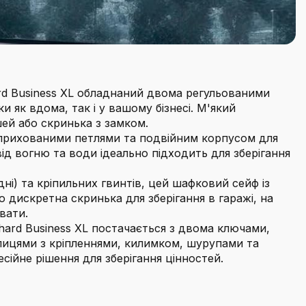
Business XL обладнаний двома регульованими
и як вдома, так і у вашому бізнесі. М'який
шей або скринька з замком.
ихованими петлями та подвійним корпусом для
ід вогню та води ідеально підходить для зберігання
і) та кріпильних гвинтів, цей шафковий сейф із
 дискретна скринька для зберігання в гаражі, на
вати.
Business XL постачається з двома ключами,
лицями з кріпленнями, килимком, шурупами та
сійне рішення для зберігання цінностей.