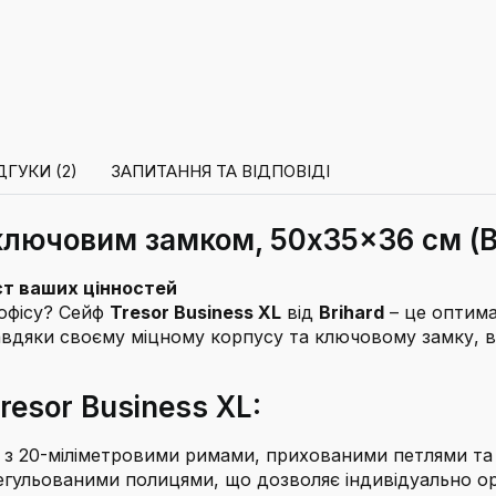
ДГУКИ (2)
ЗАПИТАННЯ ТА ВІДПОВІДІ
 ключовим замком, 50x35x36 см (В
ист ваших цінностей
офісу? Сейф
Tresor Business XL
від
Brihard
– це оптима
авдяки своєму міцному корпусу та ключовому замку, ві
resor Business XL:
і з 20-міліметровими римами, прихованими петлями та
ульованими полицями, що дозволяє індивідуально орга