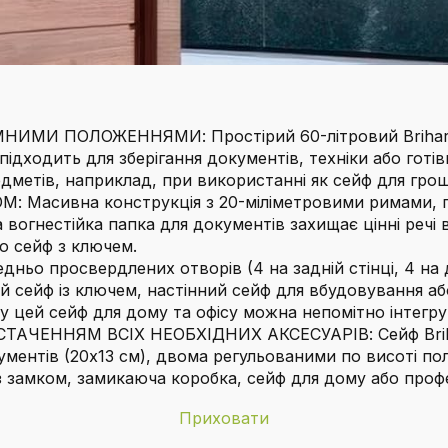
МИ ПОЛОЖЕННЯМИ: Простірий 60-літровий Brihard 
підходить для зберігання документів, техніки або готівк
дметів, наприклад, при використанні як сейф для гро
асивна конструкція з 20-міліметровими римами, пр
огнестійка папка для документів захищає цінні речі в
о сейф з ключем.
о просвердлених отворів (4 на задній стінці, 4 на дн
 сейф із ключем, настінний сейф для вбудовування або
у цей сейф для дому та офісу можна непомітно інтегру
ЕННЯМ ВСІХ НЕОБХІДНИХ АКСЕСУАРІВ: Сейф Brihard 
ментів (20x13 см), двома регульованими по висоті по
 з замком, замикаюча коробка, сейф для дому або профе
Приховати
Brihard