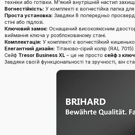
техніки або готівки. М'який внутрішній настил захищає
Вогнестійкість:
У комплекті є вогнестійка папка для
Проста установка:
Завдяки 8 попередньо просвердле
стіні або підлозі.
Ключовий замок:
Оснащений високоякісним двосторо
виймання ключа у розблокованому стані.
Комплектація:
У комплекті є вогнестійкий кишеньков
Елегантний дизайн:
Тітаново-сірий колір (RAL 7015)
Сейф
Tresor Business XL
– це не просто
сейф з клю
Завдяки своїй функціональності та зручності, він с