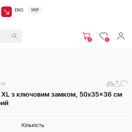
ENG
УКР
0
0
078
s XL з ключовим замком, 50x35x36 см
рий
Кількість