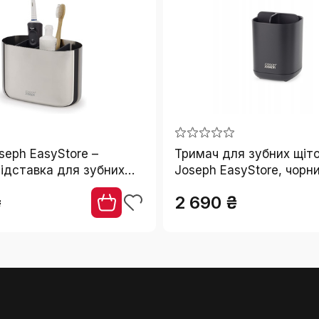
seph EasyStore –
Тримач для зубних щіт
ідставка для зубних
Joseph EasyStore, чорн
ржавіючої сталі,
₴
2 690 ₴
р для ванної, великий