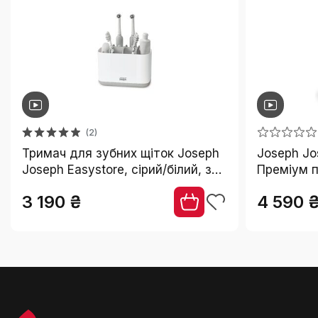
₴
₴
СКИНУТИ
(2)
Тримач для зубних щіток Joseph
Joseph Jo
Joseph Easystore, сірий/білий, з
Преміум п
неслизьким дном
щіток з не
3 190 ₴
4 590 
органайзе