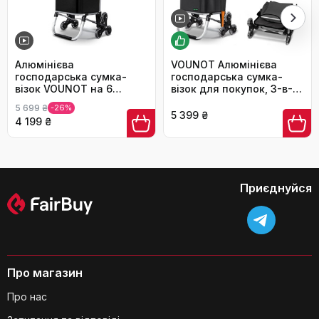
Чи підходить візок для підйому по
сходах?
Алюмінієва
VOUNOT Алюмінієва
господарська сумка-
господарська сумка-
візок VOUNOT на 6
візок для покупок, 3-в-1,
колесах для сходів,
складна, з функцією
5 699 ₴
-26%
складна,
підйому сходами, 6
5 399 ₴
4 199 ₴
водонепроникна, 45 л,
коліс, велика місткість,
чорна
водонепроникна, з
термовідсіком і гачками,
чорна
Приєднуйся
Чи можна використовувати знімну
сумку як рюкзак окремо?
Про магазин
Про нас