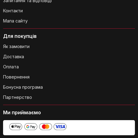
Запитання та відповіді
Яка максимальна вага, яку може
витримати візок?
Контакти
Мапа сайту
Для покупців
Як замовити
Доставка
З чого виготовлена рама візка?
Оплата
Повернення
Бонусна програма
Партнерство
Ми приймаємо
Чи є світловідбиваючі елементи на
візку?