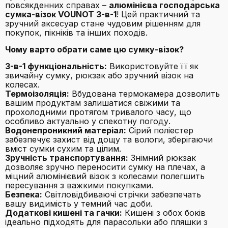
повсякденних справах –
алюмінієва господарська
сумка-візок VOUNOT 3-в-1
! Цей практичний та
зручний аксесуар стане чудовим рішенням для
покупок, пікніків та інших походів.
Чому варто обрати саме цю сумку-візок?
3-в-1 функціональність:
Використовуйте її як
звичайну сумку, рюкзак або зручний візок на
колесах.
Термоізоляція:
Вбудована термокамера дозволить
вашим продуктам залишатися свіжими та
прохолодними протягом тривалого часу, що
особливо актуально у спекотну погоду.
Водонепроникний матеріал:
Сірий поліестер
забезпечує захист від дощу та вологи, зберігаючи
вміст сумки сухим та цілим.
Зручність транспортування:
Знімний рюкзак
дозволяє зручно переносити сумку на плечах, а
міцний алюмінієвий візок з колесами полегшить
пересування з важкими покупками.
Безпека:
Світловідбиваючі стрічки забезпечать
вашу видимість у темний час доби.
Додаткові кишені та гачки:
Кишені з обох боків
ідеально підходять для парасольки або пляшки з