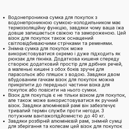
Водонепроникна сумка для покупок з
водонепроникною сумкою-холодильником має
термоізоляційну функцію, завдяки чому ваша їжа
довше залишається свіжою та замороженою. Цей
візок для покупок також оснащений
світловідбиваючими стрічками та ременями.
Знімна сумка для покупок може
використовуватися окремо і дуже підходить як
рюкзак для пікніка. Додаткова кишеня спереду
створює додатковий простір для дрібних речей,
а маленькі кишені з обох боків зручні для
парасольок або пляшок з водою. Завдяки двом
вбудованим гачкам візок для покупок можна
прикріпити до передньої частини візка для
покупок або повісити на нього сумки.
Візок для покупців є не тільки візком для покупок,
але також може використовуватися як ручний
візок. Завдяки алюмінієвій рамі він забезпечує
тривалий термін служби проти негоди. З
потужним вантажопідйомністю до 40 кг.
Завдяки розбірній алюмінієвій рамі, знімній сумці
для зберігання та колесам цей візок для покупок