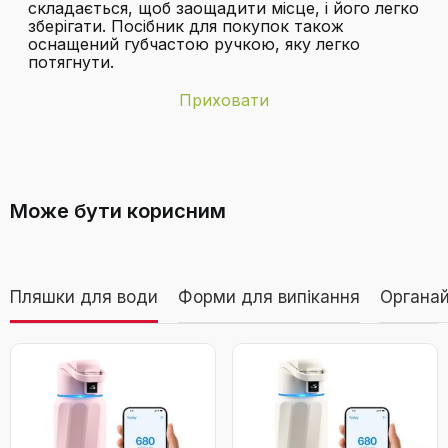
складається, щоб заощадити місце, і його легко
зберігати. Посібник для покупок також
оснащений губчастою ручкою, яку легко
потягнути.
Приховати
Бренд
VOUNOT
Як працює термокамера в сумці-
Вага виробу
3 кг
візку?
Може бути корисним
Колір
Сірий
Матеріал
Поліестер, алюміній
Дивитися відео
Пляшки для води
Форми для випікання
Органай
Необхідні
Ні
батареї
Алюмінієва господарська сумка-візок
VOUNOT 3-в-1 для покупок, складна, з
Потрібна збірка
Ні
термокамерою, шістьма колесами для
сходів, водонепроникна, 58 л, сіра
Спеціальність
дуже міцний, Міцний, Довговічний,
Складний, Легкий