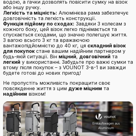
водою, а гачки дозволять повісити сумку на візок
або іншу ручку.
Легкість та міцність:
Алюмінієва рама забезпечує
довговічність та легкість конструкції.
Функція підйому по сходах:
Завдяки 3 колесам з
кожного боку, цей візок легко піднімається та
спускається сходами, що значно полегшує життя.
З вагою всього 3 кг та вражаючою
вантажопідйомністю до 40 кг, ця
складний візок
для покупок
стане вашим надійним партнером у
будь-якій ситуації. Він
міцний
,
довговічний
та
легкий
у використанні. Забудьте про важкі сумки та
втому після покупок – з VOUNOT 3-в-1 ви завжди
будете готові до нових пригод!
Не пропустіть можливість покращити своє
повсякденне життя з цим
дуже міцним
та
надійним
візком!