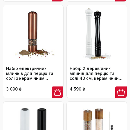
Набір електричних
Набір 2 дерев'яних
млинків для перцю та
млинів для перцю та
солі з керамічним
солі 40 см, керамічний
механізмом, бронзовий
механізм, ручний,
та мідний, прозорий,
класичний дизайн,
3 090 ₴
4 590 ₴
23х5х5 см
чорний/білий