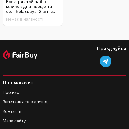
Електричний набір
млинок для перцю та
солі Relaxdays, 2 шт, з
підсвічуванням,
Немає в наявності
нержавіюча сталь,
керамічний механізм, на
батарейках, сріблястий
Приєднуйся
Про магазин
Про нас
Запитання та відповіді
Контакти
Мапа сайту