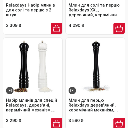
Relaxdays Набір млинів
Млин для солі та перцю
для солі та перцю з 2
Relaxdays XXL,
штук
дерев'яний, керамічний
механізм, ручний, 51,5x6
см, класичний, чорний
2 309 ₴
4 090 ₴
Набір млинів для спецій
Млин для перцю
Relaxdays, дерев'яні,
Relaxdays дерев'яний,
керамічний механізм,
керамічний механізм,
ручні, 30 см, чорний-
великий, 40x6x6 см,
білий, 2 шт.
класичний дизайн,
3 290 ₴
3 590 ₴
чорний