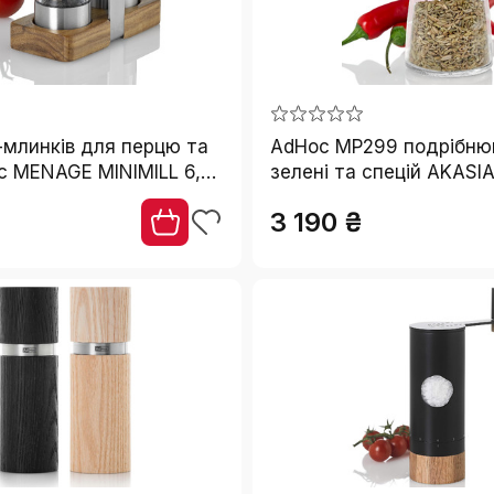
і-млинків для перцю та
AdHoc MP299 подрібню
c MENAGE MINIMILL 6,2
зелені та спецій AKASIA
віюча сталь, акація,
оригінальним лезом, ак
3 190 ₴
з спецій
нержавійка/скло, без с