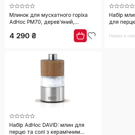
Млинок для мускатного горіха
Набір мли
AdHoc PM70, дерев'яний,
для перцю
PreciseCutDuo з нержавіючої
механізм 
4 290 ₴
сталі, ароматозахист,
сталь
Немає в ная
ергономічний дизайн
Набір AdHoc DAVID: млин для
перцю та солі з керамічним