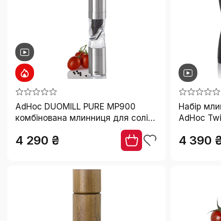
₴
₴
СКИНУТИ
AdHoc DUOMILL PURE MP900
Набір мли
комбінована млинниця для солі
AdHoc Twi
та перцю, нержавіюча сталь та
механізм 
4 290 ₴
4 390 
акрил, керамічні жорна, подвійна
сірий
млинниця з ароматозахистом,
подарункова упаковка, срібляста