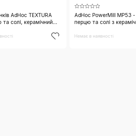
нків AdHoc TEXTURA
AdHoc PowerMill MP53 -
 та солі, керамічний
перцю та солі з керамі
CeraCut®, ясень/нерж.
механізмом, нержавіюча
дерево
вності
Немає в наявності