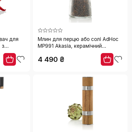
вач для
Млин для перцю або солі AdHoc
 з
MP991 Akasia, керамічний
ація/
механізм, темне ясеневе дерево,
4 490 ₴
пецій
нержавіюча сталь, скло