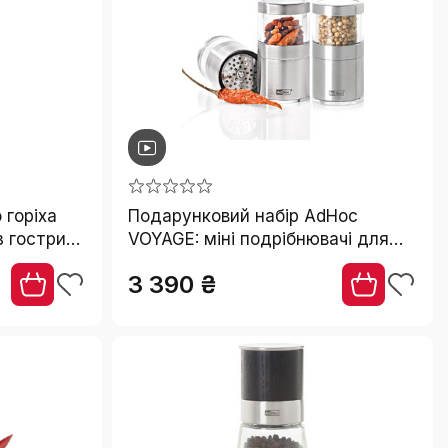
 горіха
Подарунковий набір AdHoc
з гострим
VOYAGE: міні подрібнювачі для
ль/акрил
чилі та спецій з оригінальним
3 390 ₴
SchneidWerk® + спеції