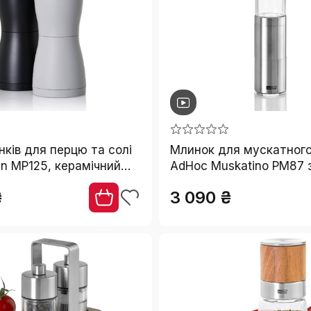
нків для перцю та солі
Млинок для мускатного
n MP125, керамічний
AdHoc Muskatino PM87 
CeraCut, чорний та
лезом, нержавіюча ста
₴
3 090 ₴