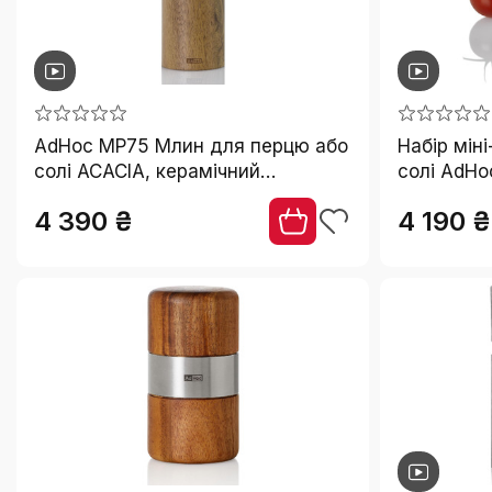
AdHoc MP75 Млин для перцю або
Набір мін
солі ACACIA, керамічний
солі AdHo
механізм, велика, акацієве
см, нержа
4 390 ₴
4 190 ₴
дерево
акрил, бе