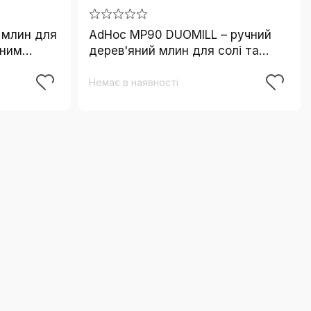
 млин для
AdHoc MP90 DUOMILL – ручний
чним
дерев'яний млин для солі та
 сталь і
перцю, преміум, керамічний
механізм, акація, нержавійка,
Немає в наявності
коричневий