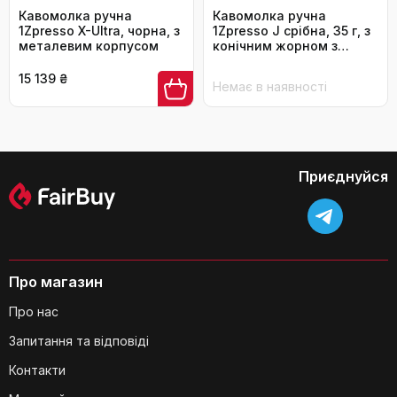
Кавомолка ручна
Кавомолка ручна
1Zpresso X-Ultra, чорна, з
1Zpresso J срібна, 35 г, з
металевим корпусом
конічним жорном з
нержавіючої сталі та
регулюванням
15 139 ₴
Немає в наявності
Приєднуйся
Про магазин
Про нас
Запитання та відповіді
Контакти