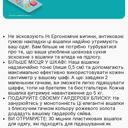
Не зісковзують Ні Ергономічні вигини, антиковзкі
гумові накладки ці вішалки надійно утримують
ваш одяг. Вам більше не потрібно турбуватися
про те, що ваша улюблена шовкова сукня
зісковзне з вішалки та впаде на підлогу.
БІЛЬШЕ МІСЦЯ У ШКАФІ: Наші вішалки
надзвичайно тонкі (лише 0,5 см) та допомагають
максимально ефективно використовувати кожен
сантиметр у вашому шафі. А ще: завдяки 2
маленьким гачкам, ви зможете легко підвішувати
шарфи, топи на бретелях та бюстгальтери. Кожна
вішалка витримує навантаження до 5 кг.
ПОДАРУЙТЕ СВОЄМУ ГАРДЕРОБУ БЛИСКУ: Не
занурюйтесь у монотонність Ці елегантні вішалки
з блискучим гачком кольору рожевого золота
додадуть вашому гардеробу сяйва.
ВИ ОТРИМУЄТЕ: 30 міцних пластикових вішалок
для одягу, які підходять для підвішування як