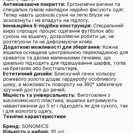
Антиковзаюче покриття:
Ергономічні вигини та
спеціальні гумові накладки надійно фіксують одяг.
Тепер навіть шовкові сукні чи легкі блузи не
зісковзнуть і не впадуть на підлогу.
Інноваційна S-подібна конструкція:
Спеціальний
виріз спрощує процес одягання футболок або
суконь на вішалку, дозволяючи робити це, не
розтягуючи та не деформуючи комір.
Додаткові можливості для зберігання:
Кожна
вішалка оснащена центральною перекладиною для
краваток та двома маленькими гачками, що
ідеально підходять для підвішування шарфів, топів
на бретелях або бюстгальтерів.
Естетичний дизайн:
Блискучий гачок кольору
рожевого золота додає гардеробу особливого
шику, а можливість повороту на 360° забезпечує
зручний доступ до речей.
Міцність та універсальність:
Виготовлені з
високоякісного пластика, вішалки витримують
навантаження до 5 кг і підходять як для сухого, так
і для вологого одягу.
Технічні характеристики:
Бренд:
SONGMICS
Кількість у наборі:
30 шт.