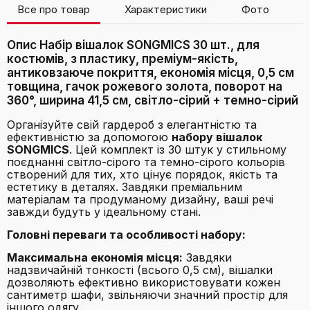
Все про товар
Характеристики
Фото
В
Опис Набір вішалок SONGMICS 30 шт., для
костюмів, з пластику, преміум-якість,
антиковзаюче покриття, економія місця, 0,5 см
товщина, гачок рожевого золота, поворот на
360°, ширина 41,5 см, світло-сірий + темно-сірий
Організуйте свій гардероб з елегантністю та
ефективністю за допомогою
набору вішалок
SONGMICS
. Цей комплект із 30 штук у стильному
поєднанні світло-сірого та темно-сірого кольорів
створений для тих, хто цінує порядок, якість та
естетику в деталях. Завдяки преміальним
матеріалам та продуманому дизайну, ваші речі
завжди будуть у ідеальному стані.
Головні переваги та особливості набору:
Максимальна економія місця:
Завдяки
надзвичайній тонкості (всього 0,5 см), вішалки
дозволяють ефективно використовувати кожен
сантиметр шафи, звільняючи значний простір для
іншого одягу.