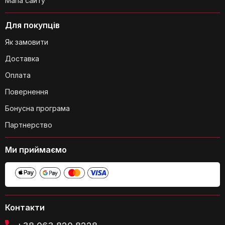
Мапа сайту
Для покупців
Як замовити
Доставка
Чи можна повертати гачок на 360
градусів?
Оплата
Повернення
Бонусна програма
Партнерство
Ми приймаємо
Які розміри вішалок?
Контакти
Чи є на вішалках перекладина для
краваток?