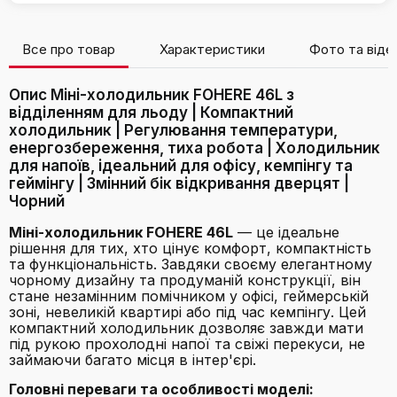
Все про товар
Характеристики
Фото та віде
Опис Міні-холодильник FOHERE 46L з
відділенням для льоду | Компактний
холодильник | Регулювання температури,
енергозбереження, тиха робота | Холодильник
для напоїв, ідеальний для офісу, кемпінгу та
геймінгу | Змінний бік відкривання дверцят |
Чорний
Міні-холодильник FOHERE 46L
— це ідеальне
рішення для тих, хто цінує комфорт, компактність
та функціональність. Завдяки своєму елегантному
чорному дизайну та продуманій конструкції, він
стане незамінним помічником у офісі, геймерській
зоні, невеликій квартирі або під час кемпінгу. Цей
компактний холодильник дозволяє завжди мати
під рукою прохолодні напої та свіжі перекуси, не
займаючи багато місця в інтер'єрі.
Головні переваги та особливості моделі: