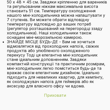
50 x 48 x 45 см. Завдяки кріпленню для вареників
та регульованим ніжкам максимальна висота
становить 51 см. Температуру охолодження
нашого міні-холодильника можна налаштувати у
7 ступенів. Ви можете обрати відповідну
температуру відповідно до ваших потреб
(регулятор розташований на перегородці ззаду
холодильника). Наші холодильники також
оснащені міні-морозильною камерою.
ЗНАЙДЕ МІСЦЕ БУДЬ-ДЕ - Вам не хочеться
відмовлятися від прохолодних напоїв, свіжих
продуктів або улюбленого охолодженого
перекусу Тоді ця елегантна міні-холодильник
стане ідеальним доповненням. Завдяки
компактній конструкції та практичним розмірам,
міні-холодильник легко поміститься будь-де та
вражає своїм елегантним дизайном. Ідеально
підходить для невеликих квартир, для кемпінгу,
як охолоджувач напоїв для геймерів або як
аксесуар для власного офісу чи вдома.
Приховати
Бренд
FOHERE