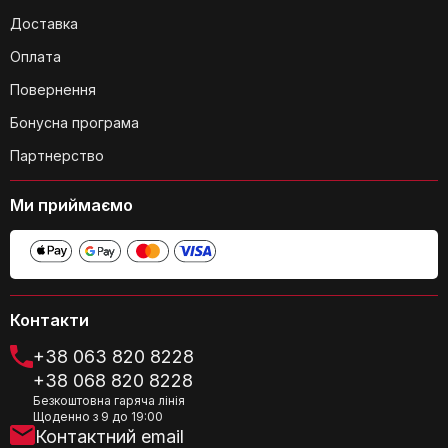
Категорія:
Міні-холодильники FOHERE
Доставка
Оплата
Повернення
Бонусна програма
Партнерство
Який об'єм морозильної камери?
Ми приймаємо
Контакти
+38 063 820 8228
+38 068 820 8228
Чи підходить цей холодильник для
Безкоштовна гаряча лінія
зберігання ліків, які потребують
Щоденно з 9 до 19:00
певного температурного режиму?
Контактний email