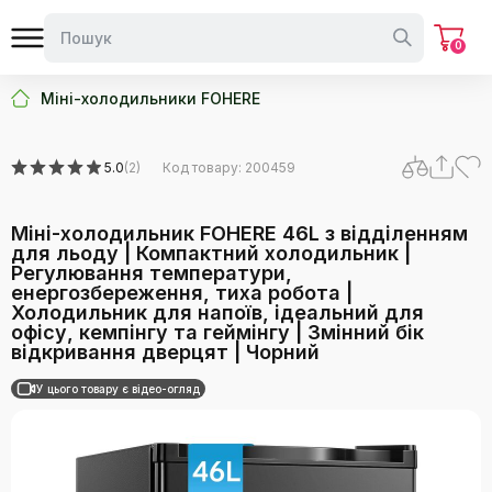
дверцят | Чорний
0
Міні-холодильники FOHERE
5.0
(2)
Код товару: 200459
Міні-холодильник FOHERE 46L з відділенням
для льоду | Компактний холодильник |
Регулювання температури,
енергозбереження, тиха робота |
Холодильник для напоїв, ідеальний для
офісу, кемпінгу та геймінгу | Змінний бік
відкривання дверцят | Чорний
У цього товару є відео-огляд