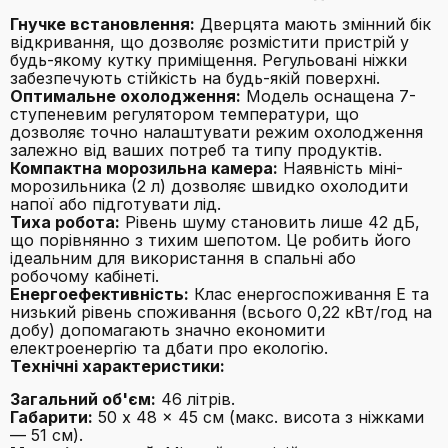
Гнучке встановлення:
Дверцята мають змінний бік
відкривання, що дозволяє розмістити пристрій у
будь-якому кутку приміщення. Регульовані ніжки
забезпечують стійкість на будь-якій поверхні.
Оптимальне охолодження:
Модель оснащена 7-
ступеневим регулятором температури, що
дозволяє точно налаштувати режим охолодження
залежно від ваших потреб та типу продуктів.
Компактна морозильна камера:
Наявність міні-
морозильника (2 л) дозволяє швидко охолодити
напої або підготувати лід.
Тиха робота:
Рівень шуму становить лише 42 дБ,
що порівнянно з тихим шепотом. Це робить його
ідеальним для використання в спальні або
робочому кабінеті.
Енергоефективність:
Клас енергоспоживання E та
низький рівень споживання (всього 0,22 кВт/год на
добу) допомагають значно економити
електроенергію та дбати про екологію.
Технічні характеристики:
Загальний об'єм:
46 літрів.
Габарити:
50 x 48 x 45 см (макс. висота з ніжками
— 51 см).