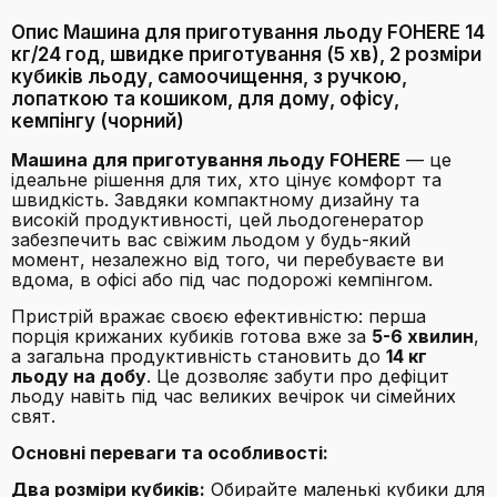
Опис Машина для приготування льоду FOHERE 14
кг/24 год, швидке приготування (5 хв), 2 розміри
кубиків льоду, самоочищення, з ручкою,
лопаткою та кошиком, для дому, офісу,
кемпінгу (чорний)
Машина для приготування льоду FOHERE
— це
ідеальне рішення для тих, хто цінує комфорт та
швидкість. Завдяки компактному дизайну та
високій продуктивності, цей льодогенератор
забезпечить вас свіжим льодом у будь-який
момент, незалежно від того, чи перебуваєте ви
вдома, в офісі або під час подорожі кемпінгом.
Пристрій вражає своєю ефективністю: перша
порція крижаних кубиків готова вже за
5-6 хвилин
,
а загальна продуктивність становить до
14 кг
льоду на добу
. Це дозволяє забути про дефіцит
льоду навіть під час великих вечірок чи сімейних
свят.
Основні переваги та особливості:
Два розміри кубиків:
Обирайте маленькі кубики для