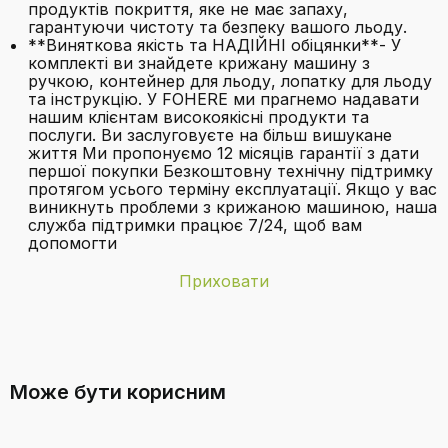
продуктів покриття, яке не має запаху,
гарантуючи чистоту та безпеку вашого льоду.
**Виняткова якість та НАДІЙНІ обіцянки**- У
комплекті ви знайдете крижану машину з
ручкою, контейнер для льоду, лопатку для льоду
та інструкцію. У FOHERE ми прагнемо надавати
нашим клієнтам високоякісні продукти та
послуги. Ви заслуговуєте на більш вишукане
життя Ми пропонуємо 12 місяців гарантії з дати
першої покупки Безкоштовну технічну підтримку
протягом усього терміну експлуатації. Якщо у вас
виникнуть проблеми з крижаною машиною, наша
служба підтримки працює 7/24, щоб вам
допомогти
Приховати
Бренд
FOHERE
Чи можна використовувати цю
Батарейки в
Ні
машину для приготування льоду з
комплекті
Може бути корисним
дистильованою водою?
Вага товару
20,1 кілограма