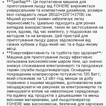
**Трагбар**- Ця портативна машина для
приготування льоду від FOHERE вирізняється
універсальним та компактним дизайном, розміри
якої складають лише 28(Ш)*22(Г)*27(В) см.
Міцний ручний тримач забезпечує легку
переносимість. Ідеально підходить для різних
випадків використання, таких як застосування на
кухні, вдома, під час кемпінгу, у подорожах на
автодомі та на вечірках. Цей пристрій для
приготування льоду дарує задоволення від
свіжих кубиків у будь-який час та в будь-якому
місці.
**Енергоефективність та турбота про здоровя**-
Машина для приготування льоду ефективно
ізольована високоякісним шаром піни, що значно
знижує споживання електроенергії та продовжує
термін служби льодогенератора. Оснащена
покращеним компресором потужністю 120 Ватт,
який споживає на 1,2 кВт-год менше за добу
порівняно з іншими моделями, допомагаючи вам
заощаджувати на рахунках за електроенергію та
зменшувати вплив на навколишнє середовище.
На відміну від продуктів з дешевшими та менш
якісними матеріалами, цей льодогенератор
FOHERE має високоякісне, безпечне для харчових