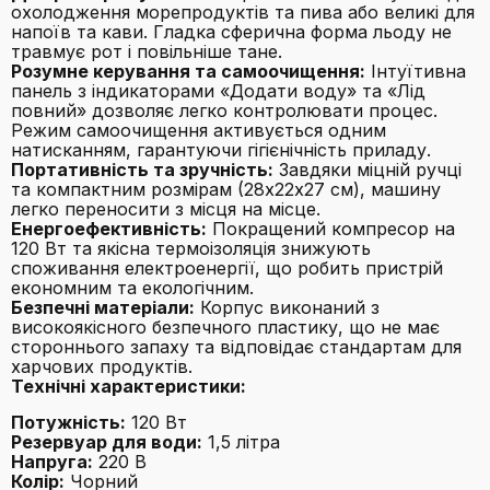
охолодження морепродуктів та пива або великі для
напоїв та кави. Гладка сферична форма льоду не
травмує рот і повільніше тане.
Розумне керування та самоочищення:
Інтуїтивна
панель з індикаторами «Додати воду» та «Лід
повний» дозволяє легко контролювати процес.
Режим самоочищення активується одним
натисканням, гарантуючи гігієнічність приладу.
Портативність та зручність:
Завдяки міцній ручці
та компактним розмірам (28х22х27 см), машину
легко переносити з місця на місце.
Енергоефективність:
Покращений компресор на
120 Вт та якісна термоізоляція знижують
споживання електроенергії, що робить пристрій
економним та екологічним.
Безпечні матеріали:
Корпус виконаний з
високоякісного безпечного пластику, що не має
стороннього запаху та відповідає стандартам для
харчових продуктів.
Технічні характеристики:
Потужність:
120 Вт
Резервуар для води:
1,5 літра
Напруга:
220 В
Колір:
Чорний