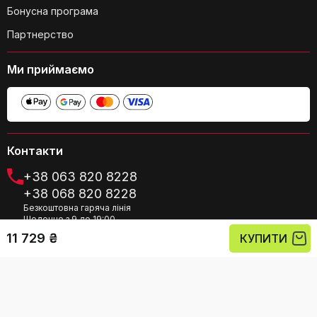
Бонусна програма
Чи можна регулювати розмір кубиків
Партнерство
льоду?
Ми приймаємо
Контакти
+38 063 820 8228
Як довго триває процес
+38 068 820 8228
самоочищення?
Безкоштовна гаряча лінія
Щоденно з 9 до 19:00
Контактний email
11 729 ₴
КУПИТИ
info@fairbuy.com.ua
Політика конфіденційності
Угода користувача