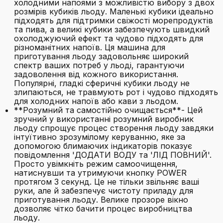
холодними напоями з можливістю вибору з двох
розмірів кубиків льоду. Маленькі кубики ідеально
підходять для підтримки свіжості морепродуктів
та пива, а великі кубики забезпечують швидкий
охолоджуючий ефект та чудово підходять для
різноманітних напоїв. Ця машина для
приготування льоду задовольняє широкий
спектр ваших потреб у льоді, гарантуючи
задоволення від кожного використання.
Популярні, гладкі сферичні кубики льоду не
злипаються, не травмують рот і чудово підходять
для холодних напоїв або кави з льодом.
**Розумний та самостійно очищається**- Цей
зручний у використанні розумний виробник
льоду спрощує процес створення льоду завдяки
інтуїтивно зрозумілому керуванню, яке за
допомогою блимаючих індикаторів показує
повідомлення 'ДОДАТИ ВОДУ та 'ЛІД ПОВНИЙ'.
Просто увімкніть режим самоочищення,
натиснувши та утримуючи кнопку POWER
протягом 3 секунд. Це не тільки звільняє ваші
руки, але й забезпечує чистоту приладу для
приготування льоду. Велике прозоре вікно
дозволяє чітко бачити процес виробництва
льоду.