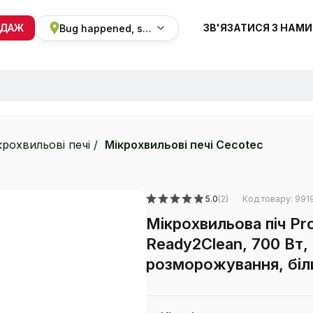
ОДАЖ
ЗВ'ЯЗАТИСЯ З НАМИ
Bug happened, sorry
+38 068 820 8228
ПН-ВС 9:00 - 19:00
крохвильові печі
Мікрохвильові печі Cecotec
5.0
(2)
Код товару: 991
Мікрохвильова піч Pro
Ready2Clean, 700 Вт,
розморожування, біл