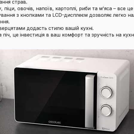
ння страв.
піци, овочів, напоїв, картоплі, риби та м'яса – все 
ування з кнопками та LCD-дисплеєм дозволяє легко на
ння.
верцятами додасть стилю вашій кухні.
 піч, це інвестиція в ваш комфорт та зручність на ку