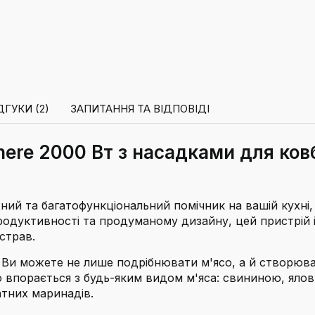
ДГУКИ (2)
ЗАПИТАННЯ ТА ВІДПОВІДІ
re 2000 Вт з насадками для ковба
ий та багатофункціональний помічник на вашій кухні
дуктивності та продуманому дизайну, цей пристрій іде
 страв.
1. Ви можете не лише подрібнювати м'ясо, а й створюв
о впорається з будь-яким видом м'яса: свининою, ял
атних маринадів.