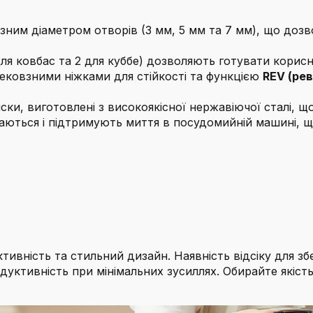
ізним діаметром отворів (3 мм, 5 мм та 7 мм), що доз
ля ковбас та 2 для куббе) дозволяють готувати корисн
ковзними ніжками для стійкості та функцією
REV (рев
ски, виготовлені з високоякісної нержавіючої сталі, що 
маються і підтримують миття в посудомийній машині, 
тивність та стильний дизайн. Наявність відсіку для зб
уктивність при мінімальних зусиллях. Обирайте якіст