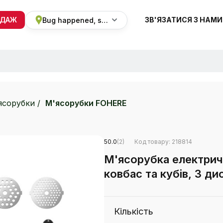
ОДАЖ
ЗВ'ЯЗАТИСЯ З НАМИ
Bug happened, sorry
+38 068 820 8228
ПН-ВС 9:00 - 19:00
ясорубки
М'ясорубки FOHERE
50.0
(2)
Код товару: 218814
М'ясорубка електрич
ковбас та кубів, 3 ди
Кількість