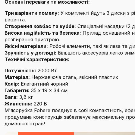
Основні переваги та можливості:
Три варіанти помелу:
У комплекті йдуть 3 диски з р
рецепта.
Створення ковбас та куббе:
Спеціальні насадки (2 д
Висока надійність та безпека:
Прилад оснащений не
розбирання пристрою.
Якісні матеріали:
Робочі елементи, такі як леза та ди
Зручність у догляді:
Більшість аксесуарів легко зні
Технічні характеристики:
Потужність:
2000 Вт
Матеріал:
Нержавіюча сталь, якісний пластик
Колір:
Елегантний чорний
Габарити:
35 x 19 x 34 см
Вага:
3,8 кг
Живлення:
220 В
М'ясорубка Fohere поєднує в собі компактність, ефек
продумана конструкція забезпечує максимальну прод
домашніх страв!