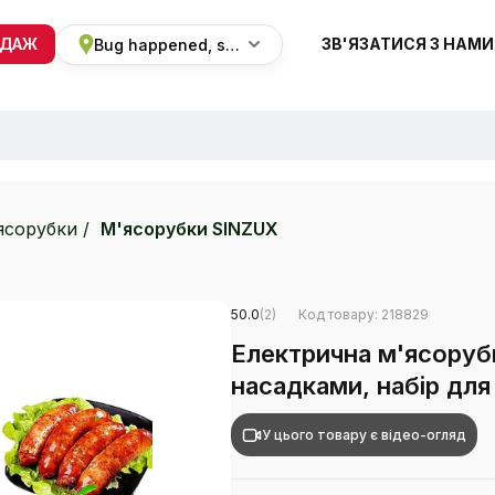
ОДАЖ
ЗВ'ЯЗАТИСЯ З НАМИ
Bug happened, sorry
+38 068 820 8228
ПН-ВС 9:00 - 19:00
ясорубки
М'ясорубки SINZUX
50.0
(2)
Код товару: 218829
Електрична м'ясорубк
насадками, набір для
У цього товару є відео-огляд