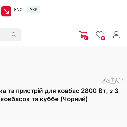
ENG
УКР
0
0
а та пристрій для ковбас 2800 Вт, з 3
 ковбасок та куббе (Чорний)