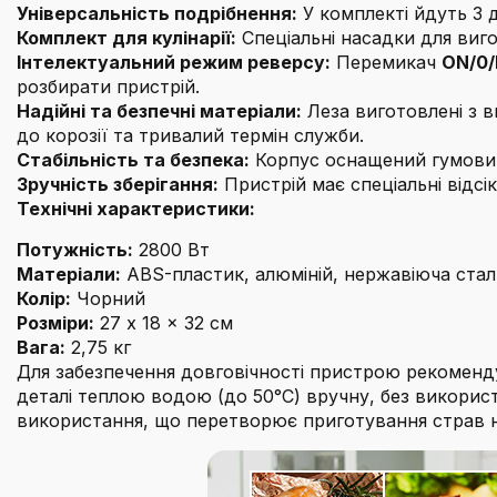
Універсальність подрібнення:
У комплекті йдуть 3 д
Комплект для кулінарії:
Спеціальні насадки для виг
Інтелектуальний режим реверсу:
Перемикач
ON/0/
розбирати пристрій.
Надійні та безпечні матеріали:
Леза виготовлені з в
до корозії та тривалий термін служби.
Стабільність та безпека:
Корпус оснащений гумовими
Зручність зберігання:
Пристрій має спеціальні відсі
Технічні характеристики:
Потужність:
2800 Вт
Матеріали:
ABS-пластик, алюміній, нержавіюча стал
Колір:
Чорний
Розміри:
27 x 18 x 32 см
Вага:
2,75 кг
Для забезпечення довговічності пристрою рекоменду
деталі теплою водою (до 50°C) вручну, без викори
використання, що перетворює приготування страв н