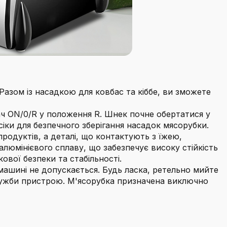
 Разом із насадкою для ковбас та кіббе, ви зможете
ач ON/0/R у положення R. Шнек почне обертатися у
іки для безпечного зберігання насадок мясорубки.
одуктів, а деталі, що контактують з їжею,
алюмінієвого сплаву, що забезпечує високу стійкість
ової безпеки та стабільності.
машині не допускається. Будь ласка, ретельно мийте
служби пристрою. М'ясорубка призначена виключно