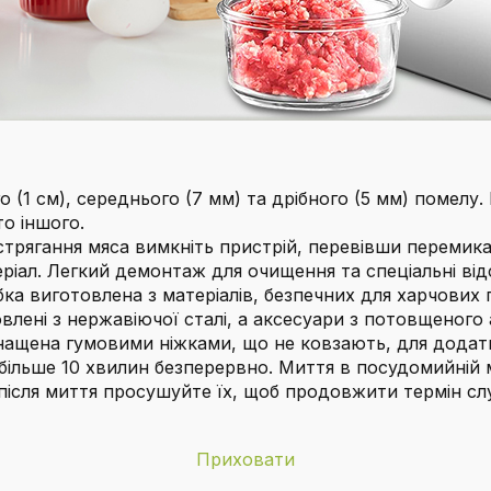
о (1 см), середнього (7 мм) та дрібного (5 мм) помелу.
то іншого.
трягання мяса вимкніть пристрій, перевівши перемик
іал. Легкий демонтаж для очищення та спеціальні відс
виготовлена з матеріалів, безпечних для харчових пр
влені з нержавіючої сталі, а аксесуари з потовщеного 
снащена гумовими ніжками, що не ковзають, для додатк
більше 10 хвилин безперервно. Миття в посудомийній 
у після миття просушуйте їх, щоб продовжити термін 
Приховати
SINZUX