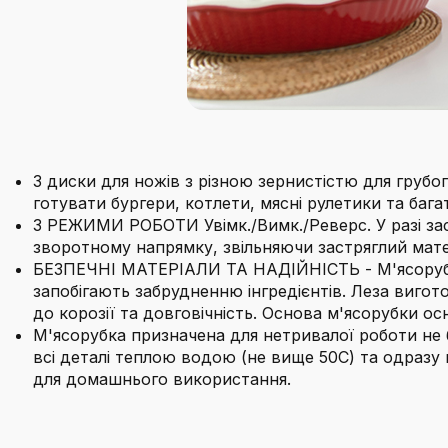
3 диски для ножів з різною зернистістю для грубог
готувати бургери, котлети, мясні рулетики та бага
3 РЕЖИМИ РОБОТИ Увімк./Вимк./Реверс. У разі зас
зворотному напрямку, звільняючи застряглий матер
БЕЗПЕЧНІ МАТЕРІАЛИ ТА НАДІЙНІСТЬ - М'ясорубка 
запобігають забрудненню інгредієнтів. Леза вигото
до корозії та довговічність. Основа м'ясорубки о
М'ясорубка призначена для нетривалої роботи не 
всі деталі теплою водою (не вище 50C) та одраз
для домашнього використання.
Бренд