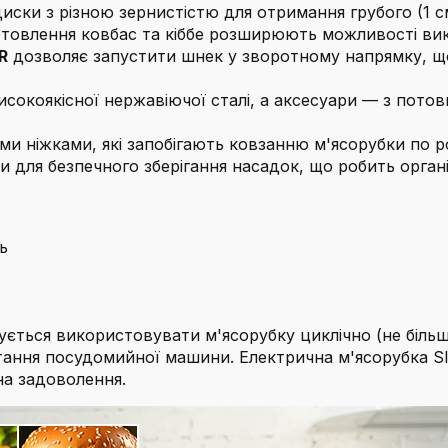
иски з різною зернистістю для отримання грубого (1 см
отовлення ковбас та кіббе розширюють можливості ви
R
дозволяє запустити шнек у зворотному напрямку, що 
исокоякісної нержавіючої сталі, а аксесуари — з потов
 ніжками, які запобігають ковзанню м'ясорубки по роб
ки для безпечного зберігання насадок, що робить орга
ь
ється використовувати м'ясорубку циклічно (не біль
стання посудомийної машини. Електрична м'ясорубка 
а задоволення.