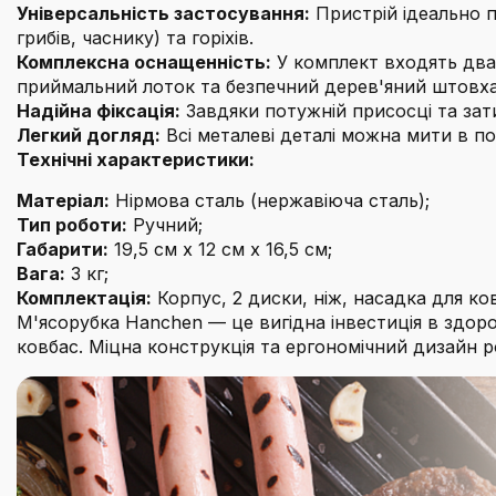
Універсальність застосування:
Пристрій ідеально п
грибів, часнику) та горіхів.
Комплексна оснащенність:
У комплект входять два 
приймальний лоток та безпечний дерев'яний штовха
Надійна фіксація:
Завдяки потужній присосці та затис
Легкий догляд:
Всі металеві деталі можна мити в п
Технічні характеристики:
Матеріал:
Нірмова сталь (нержавіюча сталь);
Тип роботи:
Ручний;
Габарити:
19,5 см x 12 см x 16,5 см;
Вага:
3 кг;
Комплектація:
Корпус, 2 диски, ніж, насадка для ко
М'ясорубка Hanchen — це вигідна інвестиція в здор
ковбас. Міцна конструкція та ергономічний дизайн