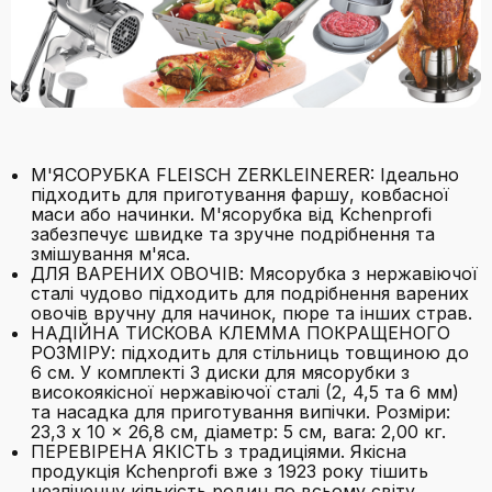
М'ЯСОРУБКА FLEISCH ZERKLEINERER: Ідеально
підходить для приготування фаршу, ковбасної
маси або начинки. М'ясорубка від Kchenprofi
забезпечує швидке та зручне подрібнення та
змішування м'яса.
ДЛЯ ВАРЕНИХ ОВОЧІВ: Мясорубка з нержавіючої
сталі чудово підходить для подрібнення варених
овочів вручну для начинок, пюре та інших страв.
НАДІЙНА ТИСКОВА КЛЕММА ПОКРАЩЕНОГО
РОЗМІРУ: підходить для стільниць товщиною до
6 см. У комплекті 3 диски для мясорубки з
високоякісної нержавіючої сталі (2, 4,5 та 6 мм)
та насадка для приготування випічки. Розміри:
23,3 x 10 x 26,8 см, діаметр: 5 см, вага: 2,00 кг.
ПЕРЕВІРЕНА ЯКІСТЬ з традиціями. Якісна
продукція Kchenprofi вже з 1923 року тішить
незліченну кількість родин по всьому світу,