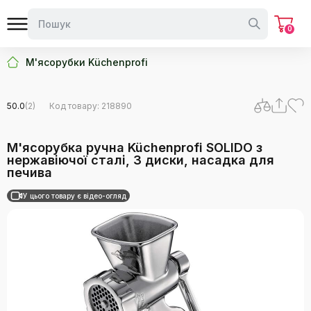
0
М'ясорубки Küchenprofi
50.0
(2)
Код товару: 218890
М'ясорубка ручна Küchenprofi SOLIDO з
нержавіючої сталі, 3 диски, насадка для
печива
У цього товару є відео-огляд