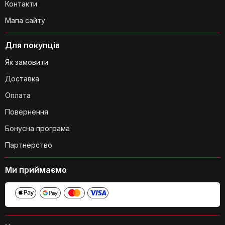
Чи можна використовувати
Контакти
м'ясорубку для подрібнення горіхів?
Мапа сайту
Для покупців
Як замовити
Доставка
Оплата
Повернення
Чи можна використовувати насадку
Бонусна програма
для печива з іншим тістом, окрім
пісочного?
Партнерство
Ми приймаємо