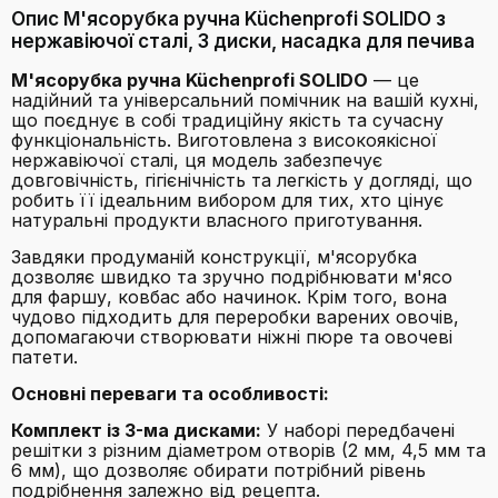
Опис М'ясорубка ручна Küchenprofi SOLIDO з
нержавіючої сталі, 3 диски, насадка для печива
М'ясорубка ручна Küchenprofi SOLIDO
— це
надійний та універсальний помічник на вашій кухні,
що поєднує в собі традиційну якість та сучасну
функціональність. Виготовлена з високоякісної
нержавіючої сталі, ця модель забезпечує
довговічність, гігієнічність та легкість у догляді, що
робить її ідеальним вибором для тих, хто цінує
натуральні продукти власного приготування.
Завдяки продуманій конструкції, м'ясорубка
дозволяє швидко та зручно подрібнювати м'ясо
для фаршу, ковбас або начинок. Крім того, вона
чудово підходить для переробки варених овочів,
допомагаючи створювати ніжні пюре та овочеві
патети.
Основні переваги та особливості:
Комплект із 3-ма дисками:
У наборі передбачені
решітки з різним діаметром отворів (2 мм, 4,5 мм та
6 мм), що дозволяє обирати потрібний рівень
подрібнення залежно від рецепта.