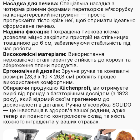
Насадка для печива:
Спеціальна насадка з
чотирма різними формами перетворює м'ясорубку
на кондитерський інструмент — просто
пропускайте тісто крізь неї, щоб отримати ідеально
сформоване печиво.
Надійна фіксація:
Покращена тискова клема
дозволяє міцно закріпити пристрій на стільницях
товщиною до 6 см, забезпечуючи стабільність під
час роботи.
Високоякісні матеріали:
Використання
нержавіючої сталі гарантує стійкість до корозії та
збереження гігієни продуктів.
Ергономічний дизайн:
Зручна ручка та компактні
розміри (23,3 x 10 x 26,8 см) роблять процес
використання комфортним.
Обираючи продукцію
Küchenprofi
, ви отримуєте
виріб від бренду з багаторічним досвідом (з 1923
року), який відомий своїм прагненням до
досконалості в деталях. Ручна м'ясорубка SOLIDO
— це інвестиція в здоров'я вашої родини, адже
тепер ви повністю контролюєте склад та якість
кожного інгредієнта у ваших стравах.