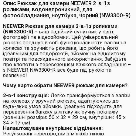
Опис Рюкзак для камери NEEWER 2-в-1 з
роликами, водонепроникний, для
фотообладнання, ноутбука, чорний (NW3300-R)
NEEWER Рюкзак для камери 2-в-1 з роликами
(NW3300-R)
– ваш надійний супутник у світі
фотографії та відеозйомки. Цей універсальний
рюкзак поєднує в собі функціональність валізи на
колесах та зручність рюкзака, що робить його
ідеальним для подорожей, зйомок на відкритому
повітрі та повсякденного використання. Забудьте
про клопоти з перевезенням важкого обладнання –
з NEEWER NW3300-R все буде під рукою та
безпечно!
Чому варто обрати NEEWER рюкзак для камери?
2-в-1 конструкція:
Легко трансформується з валізи
на колесах у зручний рюкзак, адаптуючись до
будь-яких умов зйомки. Ідеально підходить для
перевезення багажу в літаку як ручну поклажу
(зовнішні розміри: 50 x 32 x 29 см, внутрішні: 45 x
34 x 17 см).
Налаштовуване внутрішнє відділення:
Регульовані перегородки з м'якою піною