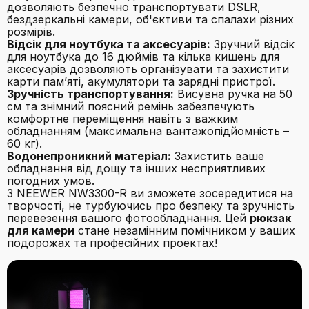
дозволяють безпечно транспортувати DSLR,
бездзеркальні камери, об'єктиви та спалахи різних
розмірів.
Відсік для ноутбука та аксесуарів:
Зручний відсік
для ноутбука до 16 дюймів та кілька кишень для
аксесуарів дозволяють організувати та захистити
карти пам’яті, акумулятори та зарядні пристрої.
Зручність транспортування:
Висувна ручка на 50
см та знімний поясний ремінь забезпечують
комфортне переміщення навіть з важким
обладнанням (максимальна вантажопідйомність –
60 кг).
Водонепроникний матеріал:
Захистить ваше
обладнання від дощу та інших несприятливих
погодних умов.
З NEEWER NW3300-R ви зможете зосередитися на
творчості, не турбуючись про безпеку та зручність
перевезення вашого фотообладнання. Цей
рюкзак
для камери
стане незамінним помічником у ваших
подорожах та професійних проектах!