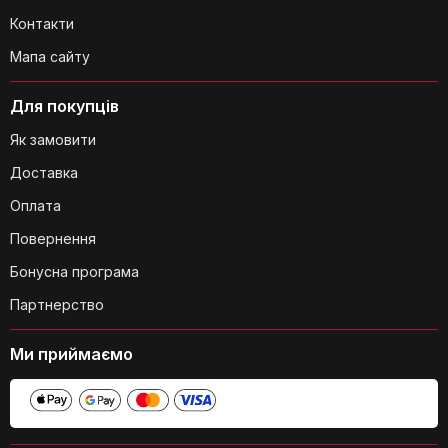
Контакти
Мапа сайту
Для покупців
Як замовити
Доставка
Оплата
Яка максимальна вага, яку може
витримати цей рюкзак?
Повернення
Бонусна програма
Партнерство
Ми приймаємо
Чи є ремінь для носіння на стегнах?