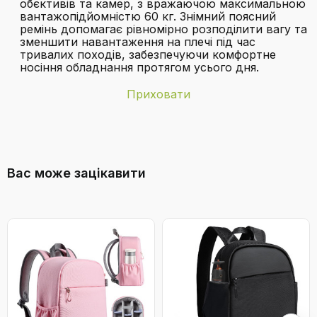
обєктивів та камер, з вражаючою максимальною
вантажопідйомністю 60 кг. Знімний поясний
ремінь допомагає рівномірно розподілити вагу та
зменшити навантаження на плечі під час
тривалих походів, забезпечуючи комфортне
носіння обладнання протягом усього дня.
Приховати
Бренд
NEEWER
З чого складається внутрішнє
Вага упаковки
4,09 кілограм
відділення рюкзака?
Вас може зацікавити
Водонепроникність
Водонепроникний
Гарантоване
Невідомий
оновлення
програмного
забезпечення до
Рюкзак для камери NEEWER 2-в-1 з
роликами, водонепроникний, для
Колір
Чорний/Червоний
фотообладнання, ноутбука, чорний
(NW3300-R)
Розмір
L