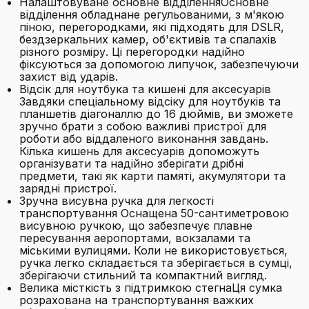
Налаштовуване основне відділенняОсновне
відділення обладнане регульованими, з м'якою
піною, перегородками, які підходять для DSLR,
бездзеркальних камер, об'єктивів та спалахів
різного розміру. Ці перегородки надійно
фіксуються за допомогою липучок, забезпечуючи
захист від ударів.
Відсік для ноутбука та кишені для аксесуарів
Завдяки спеціальному відсіку для ноутбуків та
планшетів діагоналлю до 16 дюймів, ви зможете
зручно брати з собою важливі пристрої для
роботи або віддаленого виконання завдань.
Кілька кишень для аксесуарів допоможуть
організувати та надійно зберігати дрібні
предмети, такі як карти памяті, акумулятори та
зарядні пристрої.
Зручна висувна ручка для легкості
транспортування Оснащена 50-сантиметровою
висувною ручкою, що забезпечує плавне
пересування аеропортами, вокзалами та
міськими вулицями. Коли не використовується,
ручка легко складається та зберігається в сумці,
зберігаючи стильний та компактний вигляд.
Велика місткість з підтримкою стегнаЦя сумка
розрахована на транспортування важких