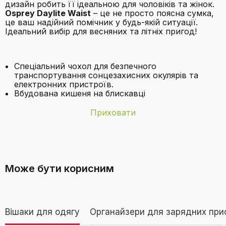
дизайн робить її ідеальною для чоловіків та жінок.
Osprey Daylite Waist
– це не просто поясна сумка,
це ваш надійний помічник у будь-якій ситуації.
Ідеальний вибір для весняних та літніх пригод!
Спеціальний чохол для безпечного
транспортування сонцезахисних окулярів та
електронних пристроїв.
Вбудована кишеня на блискавці
Приховати
Бренд
Osprey
З якого матеріалу виготовлена
Батарейки в
Ні
поясна сумка Osprey Daylite?
комплекті
Може бути корисним
Включені
Daylite Waist
компоненти
Вішаки для одягу
Органайзери для зарядних при
Категорія
Нейтральний (для будь-якого роду)