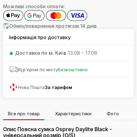
Можливі способи оплати:
Обмін/повернення протягом 14 днів
Інформація про доставку
Доставка по м.
Київ
13.08 - 17.08
Кур'єром по місту
Безкоштовно
Нова Пошта
За тарифом
Все про товар
Характеристики
Фото
В
Опис Поясна сумка Osprey Daylite Black -
універсальний розмір (O/S)