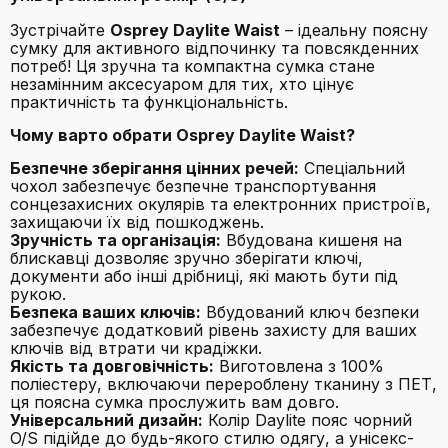
Зустрічайте
Osprey Daylite Waist
– ідеальну поясну
сумку для активного відпочинку та повсякденних
потреб! Ця зручна та компактна сумка стане
незамінним аксесуаром для тих, хто цінує
практичність та функціональність.
Чому варто обрати Osprey Daylite Waist?
Безпечне зберігання цінних речей:
Спеціальний
чохол забезпечує безпечне транспортування
сонцезахисних окулярів та електронних пристроїв,
захищаючи їх від пошкоджень.
Зручність та організація:
Вбудована кишеня на
блискавці дозволяє зручно зберігати ключі,
документи або інші дрібниці, які мають бути під
рукою.
Безпека ваших ключів:
Вбудований ключ безпеки
забезпечує додатковий рівень захисту для ваших
ключів від втрати чи крадіжки.
Якість та довговічність:
Виготовлена з 100%
поліестеру, включаючи перероблену тканину з ПЕТ,
ця поясна сумка прослужить вам довго.
Універсальний дизайн:
Колір Daylite пояс чорний
O/S підійде до будь-якого стилю одягу, а унісекс-