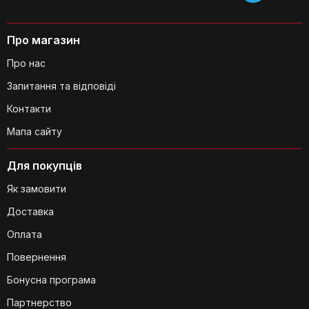
Чи є в сумці ключ безпеки?
Про магазин
Про нас
Запитання та відповіді
Для яких сезонів підходить сумка?
Контакти
Мапа сайту
Для покупців
Чи є в комплекті батарейки?
Як замовити
Доставка
Оплата
Повернення
Чи можна використовувати сумку як
Бонусна програма
рюкзак?
Партнерство