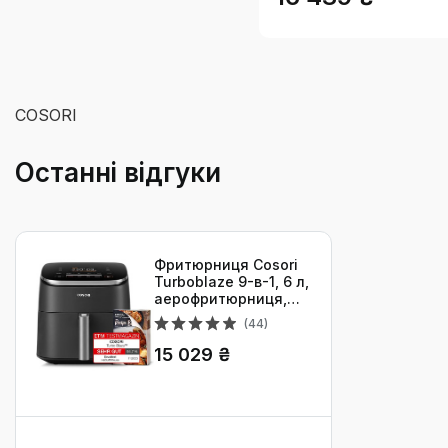
COSORI
Останні відгуки
Фритюрниця Cosori
Turboblaze 9-в-1, 6 л,
аерофритюрниця,
тиха, енергоощадна,
(44)
з 5 швидкостями,
для смаження,
15 029 ₴
запікання, грилю,
ферментації,
дегідрації, 87
рецептів, темно-сіра