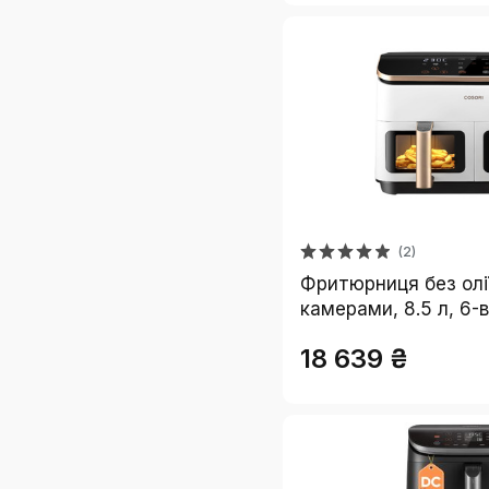
(2)
Фритюрниця без олі
камерами, 8.5 л, 6-в-
чорно-біла
18 639 ₴