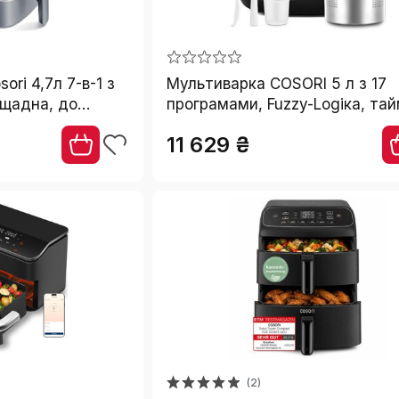
ri 4,7л 7-в-1 з
Мультиварка COSORI 5 л з 17
ощадна, до
програмами, Fuzzy-Logіка, тай
ень шуму 55дБ,
чорна
11 629 ₴
(2)