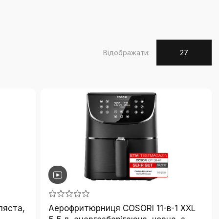
Відображати:
27
ляста,
Аерофритюрниця COSORI 11-в-1 XXL