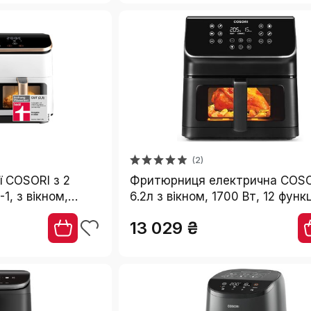
(2)
ї COSORI з 2
Фритюрниця електрична COSO
1, з вікном,
6.2л з вікном, 1700 Вт, 12 функ
(смаження, випікання), сенсо
13 029 ₴
управління, 75-205°C, 30 реце