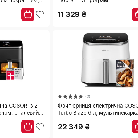
ним покриттям, 2
1100 Вт, 13 програм
laze,
11 329 ₴
ювання
(2)
на COSORI з 2
Фритюрниця електрична COSO
ікном, сталевий
Turbo Blaze 6 л, мультипекарка
біла - смаження, запікання, с
22 349 ₴