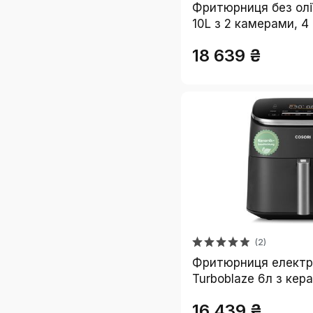
Фритюрниця без олі
10L з 2 камерами, 4
елементами, чорна
18 639 ₴
(2)
Фритюрниця електри
Turboblaze 6л з кер
покриттям 9-в-1: с
16 439 ₴
запікання, гриль