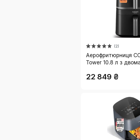
(2)
Аерофритюрниця CO
Tower 10.8 л з двом
- фритюрниця без олії
22 849 ₴
компактна, з рецеп