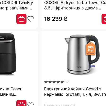
ї COSORI TwinFry
COSORI Airfryer Turbo Tower C
 нагрівальними
8.6L: Фритюрниця з двома
камерами, керамічне покриття
16 239 ₴
2700W, чорна
(2)
чна Cosori
Електричний чайник Cosori з
амічним
нержавіючої сталі, 1.7 л, BPA fr
маження,
Strix-технологія, 2200W, з фун
захисту від сухого кипіння,
Немає в наявності