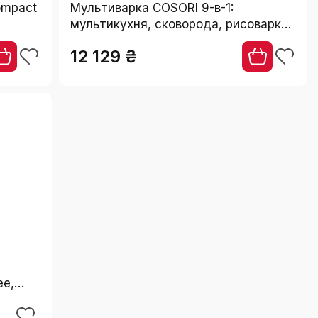
ompact
Мультиварка COSORI 9-в-1:
мультикухня, сковорода, рисоварка,
,
пароварка, йогуртниця, су-від, 5.7л,
12 129 ₴
нержавіюча сталь
ee,
кцією