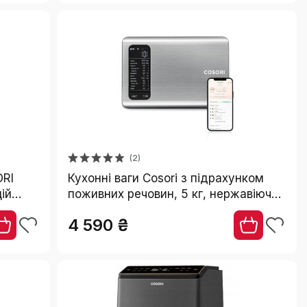
темно-сіра
(2)
RI
Кухонні ваги Cosori з підрахунком
цій
поживних речовин, 5 кг, нержавіюча
рне
сталь, для схуднення, з додатком,
4 590 ₴
птів
відстежує 19 поживних речовин,
аналіз калорій