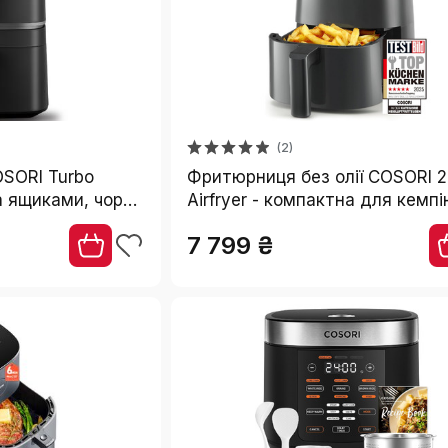
(2)
SORI Turbo
Фритюрниця без олії COSORI 2
а ящиками, чорна
Airfryer - компактна для кемпі
, 6 в 1,
подорожей та дому, чорний ко
7 799 ₴
тами